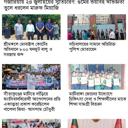
গজারিয়ায় ২৪ জুলাইয়ের স্মৃতিচারণ: গুমের ভয়াবহ অভিজ্ঞতা
তুলে ধরলেন মারুফ মিয়াজি
শ্রীমঙ্গলে মোবাইল কোর্টের
সচিবালয়ের সামনে অতিরিক্ত
অভিযানে ৮০০ ঘনফুট বালু ও
পুলিশ মোতায়েন
সরঞ্জাম জব্দ
সীতাকুণ্ডের মাটিতে দাঁড়িয়ে
মাটিরাঙ্গা জোনের উদ্যোগে
ফ্যাসিবাদবিরোধী আন্দোলনের প্রতি
চিকিৎসা সেবা ও শিক্ষার্থীদের মাঝে
একাত্মতা প্রকাশ করেছিলেন
শিক্ষা সামগ্রী বিতরন
খালেদা জিয়া- আসলাম চৌধুরী