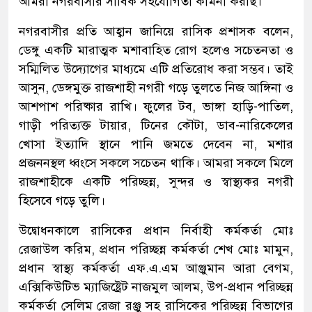
আমরা নগরবাসীর সার্বিক সহযোগিতা কামনা করছি।
নগরবাসীর প্রতি আহ্বান জানিয়ে রাসিক প্রশাসক বলেন,
ডেঙ্গু একটি মারাত্মক মশাবাহিত রোগ হলেও সচেতনতা ও
সম্মিলিত উদ্যোগের মাধ্যমে এটি প্রতিরোধ করা সম্ভব। তাই
আসুন, ডেঙ্গমুক্ত রাজশাহী নগরী গড়ে তুলতে নিজ আঙ্গিনা ও
আশপাশ পরিষ্কার রাখি। ফুলের টব, ভাঙ্গা হাড়ি-পাতিল,
গাড়ী পরিত্যক্ত টায়ার, টিনের কৌটা, ডাব-নারিকেলের
খোসা ইত্যাদি স্থানে পানি জমতে দেবেন না, মশার
প্রজননস্থল ধ্বংসে সকলে সচেতন থাকি। আমরা সকলে মিলে
রাজশাহীকে একটি পরিচ্ছন্ন, সুন্দর ও স্বাস্থ্যকর নগরী
হিসেবে গড়ে তুলি।
উদ্বোধনকালে রাসিকের প্রধান নির্বাহী কর্মকর্তা মোঃ
রেজাউল করিম, প্রধান পরিচ্ছন্ন কর্মকর্তা শেখ মোঃ মামুন,
প্রধান স্বাস্থ্য কর্মকর্তা এফ.এ.এম আঞ্জুমান আরা বেগম,
এক্সিকিউটিভ ম্যাজিষ্ট্রেট নাজমুল আলম, উপ-প্রধান পরিচ্ছন্ন
কর্মকর্তা সেলিম রেজা রঞ্জু সহ রাসিকের পরিচ্ছন্ন বিভাগের