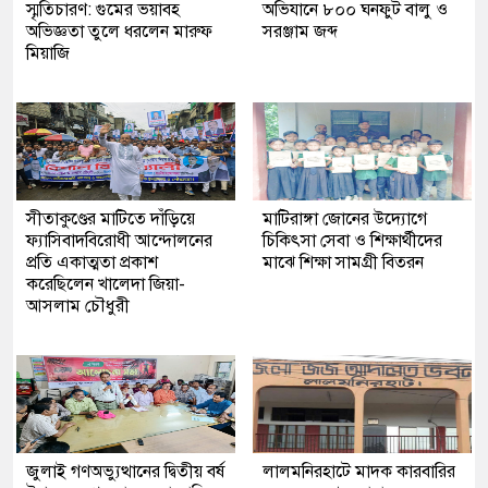
স্মৃতিচারণ: গুমের ভয়াবহ
অভিযানে ৮০০ ঘনফুট বালু ও
অভিজ্ঞতা তুলে ধরলেন মারুফ
সরঞ্জাম জব্দ
মিয়াজি
সীতাকুণ্ডের মাটিতে দাঁড়িয়ে
মাটিরাঙ্গা জোনের উদ্যোগে
ফ্যাসিবাদবিরোধী আন্দোলনের
চিকিৎসা সেবা ও শিক্ষার্থীদের
প্রতি একাত্মতা প্রকাশ
মাঝে শিক্ষা সামগ্রী বিতরন
করেছিলেন খালেদা জিয়া-
আসলাম চৌধুরী
জুলাই গণঅভ্যুত্থানের দ্বিতীয় বর্ষ
লালমনিরহাটে মাদক কারবারির