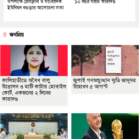
উপলক্ষে প্রেসক্লাব ও সাংবাদিক
১০ বছর সশ্রম কারাদণ্ড
ইউনিয়ন বগুড়ার আলোচনা সভা
জনপ্রিয়
কালিহাতীতে অবৈধ বালু
জুলাই গণঅভ্যুত্থান স্মৃতি জাদুঘর
উত্তোলন ও মাটি কাটায় মোবাইল
উদ্বোধন ৫ আগস্ট
কোর্ট, একজনের ২ দিনের
কারাদণ্ড