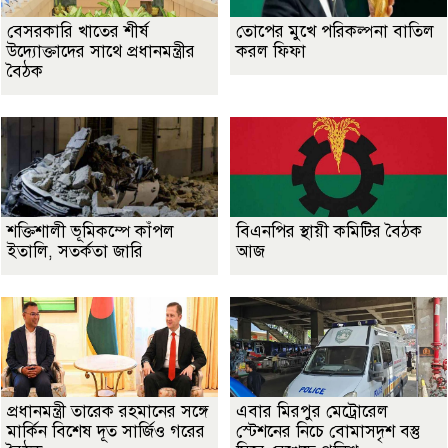
বেসরকারি খাতের শীর্ষ
তোপের মুখে পরিকল্পনা বাতিল
উদ্যোক্তাদের সাথে প্রধানমন্ত্রীর
করল ফিফা
বৈঠক
শক্তিশালী ভূমিকম্পে কাঁপল
বিএনপির স্থায়ী কমিটির বৈঠক
ইতালি, সতর্কতা জারি
আজ
প্রধানমন্ত্রী তারেক রহমানের সঙ্গে
এবার মিরপুর মেট্রোরেল
মার্কিন বিশেষ দূত সার্জিও গরের
স্টেশনের নিচে বোমাসদৃশ বস্তু