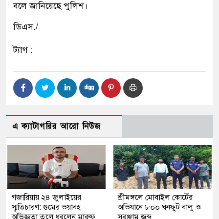
বলে জানিয়েছে পুলিশ।
ডিএস./
ট্যাগ :
এ ক্যাটাগরির আরো নিউজ
গজারিয়ায় ২৪ জুলাইয়ের
শ্রীমঙ্গলে মোবাইল কোর্টের
স্মৃতিচারণ: গুমের ভয়াবহ
অভিযানে ৮০০ ঘনফুট বালু ও
অভিজ্ঞতা তুলে ধরলেন মারুফ
সরঞ্জাম জব্দ