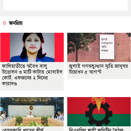
জনপ্রিয়
কালিহাতীতে অবৈধ বালু
জুলাই গণঅভ্যুত্থান স্মৃতি জাদুঘর
উত্তোলন ও মাটি কাটায় মোবাইল
উদ্বোধন ৫ আগস্ট
কোর্ট, একজনের ২ দিনের
কারাদণ্ড
বেসরকারি খাতের শীর্ষ
বিএনপির স্থায়ী কমিটির বৈঠক