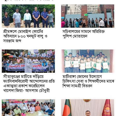
শ্রীমঙ্গলে মোবাইল কোর্টের
সচিবালয়ের সামনে অতিরিক্ত
অভিযানে ৮০০ ঘনফুট বালু ও
পুলিশ মোতায়েন
সরঞ্জাম জব্দ
সীতাকুণ্ডের মাটিতে দাঁড়িয়ে
মাটিরাঙ্গা জোনের উদ্যোগে
ফ্যাসিবাদবিরোধী আন্দোলনের প্রতি
চিকিৎসা সেবা ও শিক্ষার্থীদের মাঝে
একাত্মতা প্রকাশ করেছিলেন
শিক্ষা সামগ্রী বিতরন
খালেদা জিয়া- আসলাম চৌধুরী