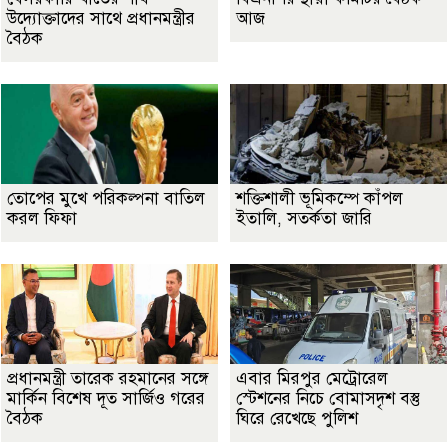
উদ্যোক্তাদের সাথে প্রধানমন্ত্রীর
আজ
বৈঠক
তোপের মুখে পরিকল্পনা বাতিল
শক্তিশালী ভূমিকম্পে কাঁপল
করল ফিফা
ইতালি, সতর্কতা জারি
প্রধানমন্ত্রী তারেক রহমানের সঙ্গে
এবার মিরপুর মেট্রোরেল
মার্কিন বিশেষ দূত সার্জিও গরের
স্টেশনের নিচে বোমাসদৃশ বস্তু
বৈঠক
ঘিরে রেখেছে পুলিশ