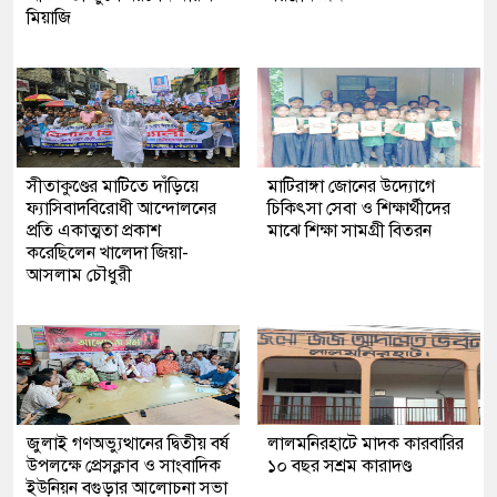
মিয়াজি
সীতাকুণ্ডের মাটিতে দাঁড়িয়ে
মাটিরাঙ্গা জোনের উদ্যোগে
ফ্যাসিবাদবিরোধী আন্দোলনের
চিকিৎসা সেবা ও শিক্ষার্থীদের
প্রতি একাত্মতা প্রকাশ
মাঝে শিক্ষা সামগ্রী বিতরন
করেছিলেন খালেদা জিয়া-
আসলাম চৌধুরী
জুলাই গণঅভ্যুত্থানের দ্বিতীয় বর্ষ
লালমনিরহাটে মাদক কারবারির
উপলক্ষে প্রেসক্লাব ও সাংবাদিক
১০ বছর সশ্রম কারাদণ্ড
ইউনিয়ন বগুড়ার আলোচনা সভা