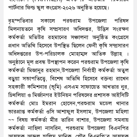
পার্টনার ফিল্ড স্কুল কংগ্রেস-২০২৬ অনুষ্ঠিত হয়েছে।
বৃহস্পতিবার সকালে পরশুরাম উপজেলা পরিষদ
মিলনায়তনে কৃষি সম্প্রসারণ অধিদপ্তর, উদ্ভিদ সংরক্ষণ
কর্মকর্তা মতিউর রহমানের সঞ্চালনা অনুষ্ঠিত কংগ্রেসে
প্রধান অতিথি হিসেবে উপস্থিত ছিলেন ফেনী কৃষি সম্প্রসারণ
অধিদপ্তরের উপ-পরিচালক মোহাম্মদ আতিক উল্লাহ ।
অনুষ্ঠানে মূল প্রবন্ধ উপস্থাপন করেন পরশুরাম উপজেলা কৃষি
কর্মকর্তা মিজানুর রহমান,উপজেলা নির্বাহী কর্মকর্তা অতুল
বড়ুয়া সভাপতিত্বে, বিশেষ অতিথি হিসেবে বক্তব্য রাখেন
সহকারী কমিশনার (ভূমি) এসএম সাফায়েত আখতার নুর,
চিথলিয়া ও মির্জানগর ইউনিয়ন পরিষদের প্রশাসক আইসিটি
কর্মকর্তা মোঃ ইমরান হোসেন,পরশুরাম মডেল থানার
ভারপ্রাপ্ত কর্মকর্তা ওসি আশাফুল ইসলাম, উপজেলা মহিলা
~~ বিষয় কর্মকর্তা মীর তারিন বাশার, উপজেলা সমবায়
কর্মকর্তা নাহিদা নাসরিন, পরশুরাম উপজেলা বিএনপির
আহ্বায়ক আব্দুল হালিম মানিক, পৌর বিএনপি’র আহ্বায়ক