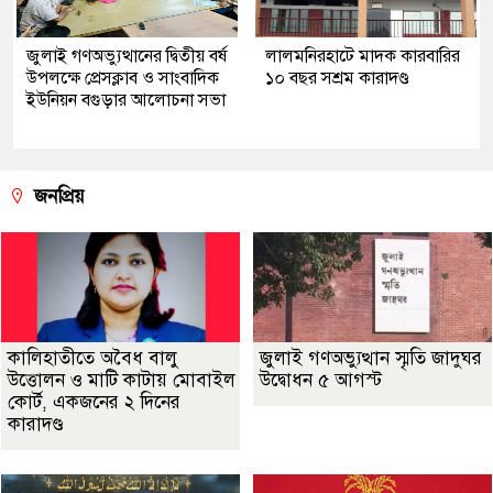
জুলাই গণঅভ্যুত্থানের দ্বিতীয় বর্ষ
লালমনিরহাটে মাদক কারবারির
উপলক্ষে প্রেসক্লাব ও সাংবাদিক
১০ বছর সশ্রম কারাদণ্ড
ইউনিয়ন বগুড়ার আলোচনা সভা
জনপ্রিয়
কালিহাতীতে অবৈধ বালু
জুলাই গণঅভ্যুত্থান স্মৃতি জাদুঘর
উত্তোলন ও মাটি কাটায় মোবাইল
উদ্বোধন ৫ আগস্ট
কোর্ট, একজনের ২ দিনের
কারাদণ্ড