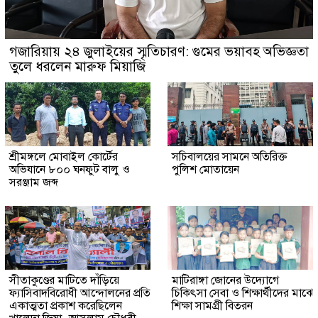
গজারিয়ায় ২৪ জুলাইয়ের স্মৃতিচারণ: গুমের ভয়াবহ অভিজ্ঞতা
তুলে ধরলেন মারুফ মিয়াজি
শ্রীমঙ্গলে মোবাইল কোর্টের
সচিবালয়ের সামনে অতিরিক্ত
অভিযানে ৮০০ ঘনফুট বালু ও
পুলিশ মোতায়েন
সরঞ্জাম জব্দ
সীতাকুণ্ডের মাটিতে দাঁড়িয়ে
মাটিরাঙ্গা জোনের উদ্যোগে
ফ্যাসিবাদবিরোধী আন্দোলনের প্রতি
চিকিৎসা সেবা ও শিক্ষার্থীদের মাঝে
একাত্মতা প্রকাশ করেছিলেন
শিক্ষা সামগ্রী বিতরন