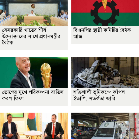
বেসরকারি খাতের শীর্ষ
বিএনপির স্থায়ী কমিটির বৈঠক
উদ্যোক্তাদের সাথে প্রধানমন্ত্রীর
আজ
বৈঠক
তোপের মুখে পরিকল্পনা বাতিল
শক্তিশালী ভূমিকম্পে কাঁপল
করল ফিফা
ইতালি, সতর্কতা জারি