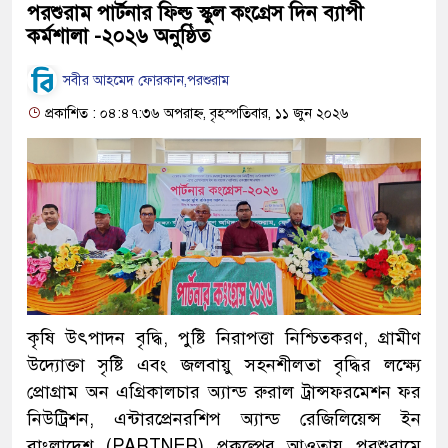
পরশুরাম পার্টনার ফিল্ড স্কুল কংগ্রেস দিন ব্যাপী
কর্মশালা -২০২৬ অনুষ্ঠিত
সবীর আহমেদ ফোরকান,পরশুরাম
প্রকাশিত : ০৪:৪৭:৩৬ অপরাহ্ন, বৃহস্পতিবার, ১১ জুন ২০২৬
কৃষি উৎপাদন বৃদ্ধি, পুষ্টি নিরাপত্তা নিশ্চিতকরণ, গ্রামীণ
উদ্যোক্তা সৃষ্টি এবং জলবায়ু সহনশীলতা বৃদ্ধির লক্ষ্যে
প্রোগ্রাম অন এগ্রিকালচার অ্যান্ড রুরাল ট্রান্সফরমেশন ফর
নিউট্রিশন, এন্টারপ্রেনরশিপ অ্যান্ড রেজিলিয়েন্স ইন
বাংলাদেশ (PARTNER) প্রকল্পের আওতায় পরশুরামে