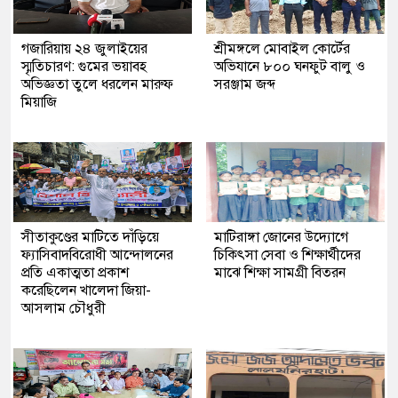
গজারিয়ায় ২৪ জুলাইয়ের
শ্রীমঙ্গলে মোবাইল কোর্টের
স্মৃতিচারণ: গুমের ভয়াবহ
অভিযানে ৮০০ ঘনফুট বালু ও
অভিজ্ঞতা তুলে ধরলেন মারুফ
সরঞ্জাম জব্দ
মিয়াজি
সীতাকুণ্ডের মাটিতে দাঁড়িয়ে
মাটিরাঙ্গা জোনের উদ্যোগে
ফ্যাসিবাদবিরোধী আন্দোলনের
চিকিৎসা সেবা ও শিক্ষার্থীদের
প্রতি একাত্মতা প্রকাশ
মাঝে শিক্ষা সামগ্রী বিতরন
করেছিলেন খালেদা জিয়া-
আসলাম চৌধুরী