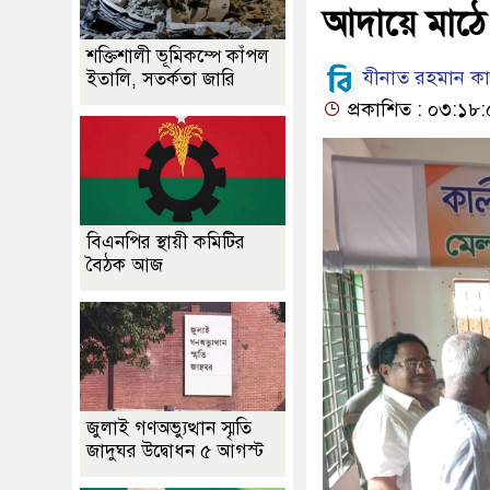
আদায়ে মাঠে
শক্তিশালী ভূমিকম্পে কাঁপল
যীনাত রহমান কাল
ইতালি, সতর্কতা জারি
প্রকাশিত : ০৩:১৮
বিএনপির স্থায়ী কমিটির
বৈঠক আজ
জুলাই গণঅভ্যুত্থান স্মৃতি
জাদুঘর উদ্বোধন ৫ আগস্ট