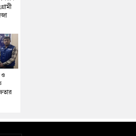
্রামী
িজা
া ও
ক
েফতার