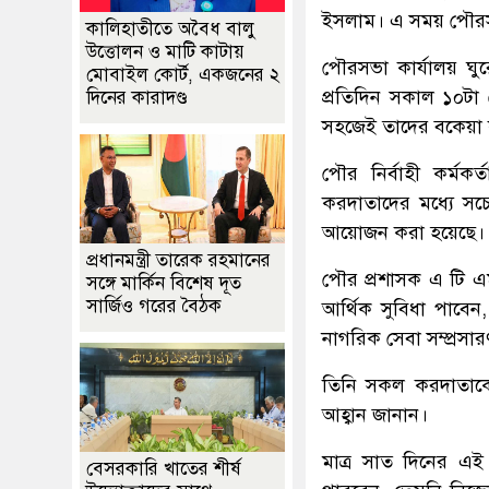
ইসলাম। এ সময় পৌরসভা
কালিহাতীতে অবৈধ বালু
উত্তোলন ও মাটি কাটায়
পৌরসভা কার্যালয় ঘুর
মোবাইল কোর্ট, একজনের ২
প্রতিদিন সকাল ১০টা
দিনের কারাদণ্ড
সহজেই তাদের বকেয়
পৌর নির্বাহী কর্মকর
করদাতাদের মধ্যে সচেত
আয়োজন করা হয়েছে।
প্রধানমন্ত্রী তারেক রহমানের
পৌর প্রশাসক এ টি এ
সঙ্গে মার্কিন বিশেষ দূত
সার্জিও গরের বৈঠক
আর্থিক সুবিধা পাবেন
নাগরিক সেবা সম্প্রসার
তিনি সকল করদাতাকে 
আহ্বান জানান।
মাত্র সাত দিনের এ
বেসরকারি খাতের শীর্ষ