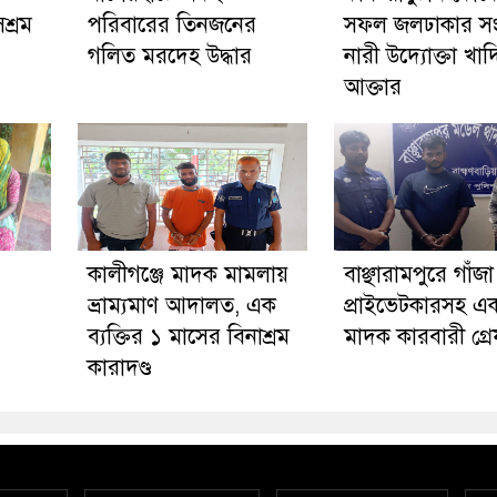
শ্রম
পরিবারের তিনজনের
সফল জলঢাকার সংগ
গলিত মরদেহ উদ্ধার
নারী উদ্যোক্তা খাদ
আক্তার
কালীগঞ্জে মাদক মামলায়
বাঞ্ছারামপুরে গাঁজ
ভ্রাম্যমাণ আদালত, এক
প্রাইভেটকারসহ এ
ব্যক্তির ১ মাসের বিনাশ্রম
মাদক কারবারী গ্র
কারাদণ্ড