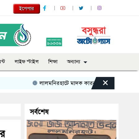
ইপেপার
ন্ট
লাইফ স্টাইল
শিক্ষা
অন্যান্য
×
লালমনিরহাটে মাদক কারবারির ১০ বছর সশ্রম কারাদণ্ড
সর্বশেষ
কর