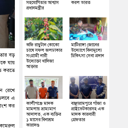
সহযোগিতার আশ্বাস
করল ভারত
প্রধানমন্ত্রীর
কফি রাম্বুটান কোকো
মাটিরাঙ্গা জোনের
চাষে সফল জলঢাকার
উদ্যোগে বিনামূল্যে
 তার বড়
সংগ্রামী নারী
চিকিৎসা সেবা প্রদান
উদ্যোক্তা খাদিজা
কে যায়
আক্তার
িত করতে
নে রেখে
 চলবে এ
কালীগঞ্জে মাদক
বাঞ্ছারামপুরে গাঁজা ও
তাংশ কর
মামলায় ভ্রাম্যমাণ
প্রাইভেটকারসহ এক
আদালত, এক ব্যক্তির
মাদক কারবারী
১ মাসের বিনাশ্রম
গ্রেফতার
কারাদণ্ড
 কামরুল