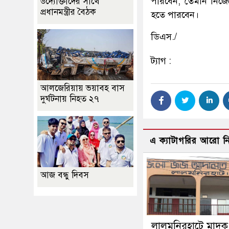
পারবেন, তেমনি নিজ
উদ্যোক্তাদের সাথে
প্রধানমন্ত্রীর বৈঠক
হতে পারবেন।
ডিএস./
ট্যাগ :
আলজেরিয়ায় ভয়াবহ বাস
দুর্ঘটনায় নিহত ২৭
এ ক্যাটাগরির আরো 
আজ বন্ধু দিবস
লালমনিরহাটে মাদক