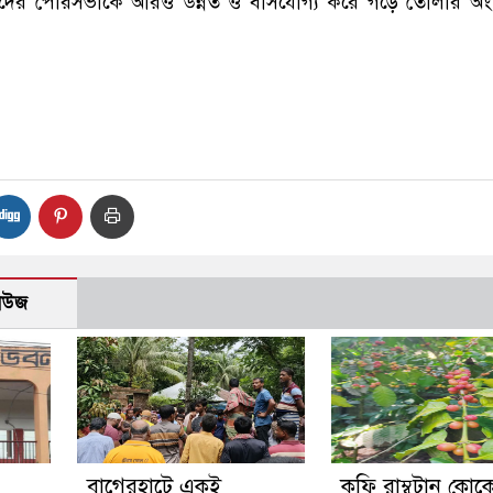
েদের পৌরসভাকে আরও উন্নত ও বাসযোগ্য করে গড়ে তোলার অং
নিউজ
‎বাগেরহাটে একই
কফি রাম্বুটান কোক