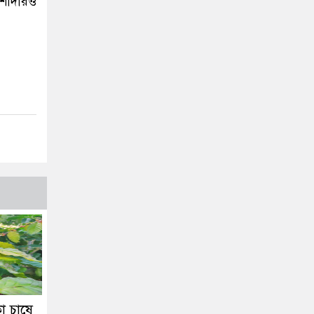
শীদারও
ো চাষে