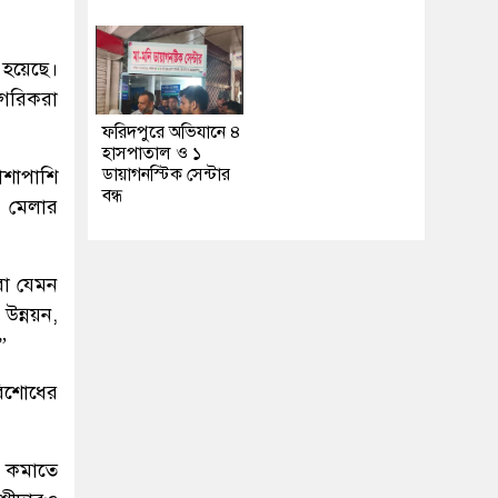
হয়েছে।
াগরিকরা
ফরিদপুরে অভিযানে ৪
হাসপাতাল ও ১
ডায়াগনস্টিক সেন্টার
াশাপাশি
বন্ধ
এ মেলার
রা যেমন
ন্নয়ন,
”
রিশোধের
া কমাতে