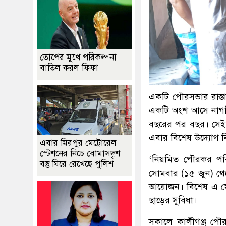
তোপের মুখে পরিকল্পনা
বাতিল করল ফিফা
একটি পৌরসভার রাস্তা, 
একটি অংশ আসে নাগর
বছরের পর বছর। সেই 
এবার বিশেষ উদ্যোগ ন
এবার মিরপুর মেট্রোরেল
স্টেশনের নিচে বোমাসদৃশ
‘নিয়মিত পৌরকর পরি
বস্তু ঘিরে রেখেছে পুলিশ
সোমবার (১৫ জুন) থেক
আয়োজন। বিশেষ এ মে
ছাড়ের সুবিধা।
সকালে কালীগঞ্জ পৌর