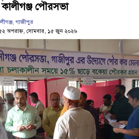
 কালীগঞ্জ পৌরসভা
ীগঞ্জ, গাজীপুর
:৫২ অপরাহ্ন, সোমবার, ১৫ জুন ২০২৬