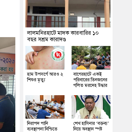
লালমনিরহাটে মাদক কারবারির ১০
বছর সশ্রম কারাদণ্ড
হাম উপসর্গে আরও ২
‎বাগেরহাটে একই
শিশুর মৃত্যু
পরিবারের তিনজনের
গলিত মরদেহ উদ্ধার
নিরাপদ পানি
শেখ হাসিনার ‘বক্তব্য’
ব্যবস্থাপনা নিশ্চিতে
নিয়ে অবস্থান স্পষ্ট