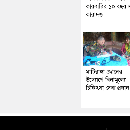
কারবারির ১০ বছর স
কারাদণ্ড
মাটিরাঙ্গা জোনের
উদ্যোগে বিনামূল্যে
চিকিৎসা সেবা প্রদান