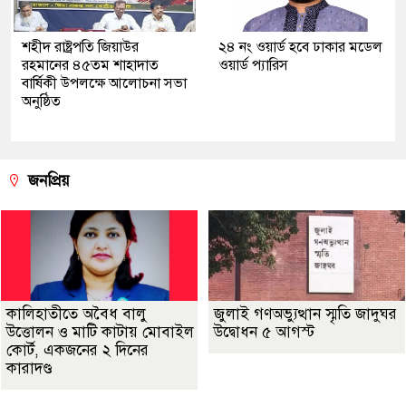
শহীদ রাষ্ট্রপতি জিয়াউর
২৪ নং ওয়ার্ড হবে ঢাকার মডেল
রহমানের ৪৫তম শাহাদাত
ওয়ার্ড প্যারিস
বার্ষিকী উপলক্ষে আলোচনা সভা
অনুষ্ঠিত
জনপ্রিয়
কালিহাতীতে অবৈধ বালু
জুলাই গণঅভ্যুত্থান স্মৃতি জাদুঘর
উত্তোলন ও মাটি কাটায় মোবাইল
উদ্বোধন ৫ আগস্ট
কোর্ট, একজনের ২ দিনের
কারাদণ্ড