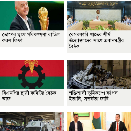
তোপের মুখে পরিকল্পনা বাতিল
বেসরকারি খাতের শীর্ষ
করল ফিফা
উদ্যোক্তাদের সাথে প্রধানমন্ত্রীর
বৈঠক
বিএনপির স্থায়ী কমিটির বৈঠক
শক্তিশালী ভূমিকম্পে কাঁপল
আজ
ইতালি, সতর্কতা জারি