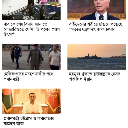
বাবাকে শেষ বিদায় জানাতে
বাইডেনের শরীরে ছড়িয়ে পড়েছে
রোজারিওতে মেসি, ডি পলের গোল
‘অত্যন্ত যন্ত্রণাদায়ক’ক্যানসার
উৎসর্গ
হেলিকপ্টারে মহেশখালীর পথে
হরমুজ খুলতে যুক্তরাষ্ট্রকে যেসব
প্রধানমন্ত্রী
শর্ত দিল ইরান
প্রধানমন্ত্রী চট্টগ্রাম ও কক্সবাজার
যাচ্ছেন আজ