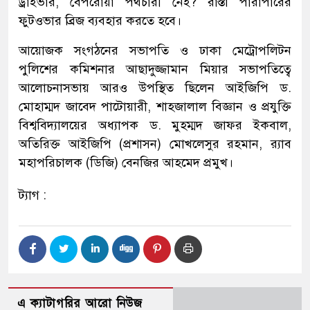
ড্রাইভার, বেপরোয়া পথচারী নেই? রাস্তা পারাপারের
ফুটওভার ব্রিজ ব্যবহার করতে হবে।
আয়োজক সংগঠনের সভাপতি ও ঢাকা মেট্রোপলিটন
পুলিশের কমিশনার আছাদুজ্জামান মিয়ার সভাপতিত্বে
আলোচনাসভায় আরও উপস্থিত ছিলেন আইজিপি ড.
মোহাম্মদ জাবেদ পাটোয়ারী, শাহজালাল বিজ্ঞান ও প্রযুক্তি
বিশ্ববিদ্যালয়ের অধ্যাপক ড. মুহম্মদ জাফর ইকবাল,
অতিরিক্ত আইজিপি (প্রশাসন) মোখলেসুর রহমান, র‍্যাব
মহাপরিচালক (ডিজি) বেনজির আহমেদ প্রমুখ।
ট্যাগ :
এ ক্যাটাগরির আরো নিউজ