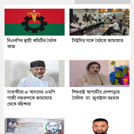
বিএনপির স্থায়ী কমিটির বৈঠক
সিইসির সঙ্গে বৈঠকে জামায়াত
আজ
সাতক্ষীরা-৪ আসনের এমপি
শিশুরাই আগামীর দেশগড়ার
গাজী নজরুলকে জামায়াত
সৈনিক: ডা. জুবাইদা রহমান
থেকে বহিষ্কার