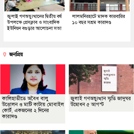
জুলাই গণঅভ্যুত্থানের দ্বিতীয় বর্ষ
লালমনিরহাটে মাদক কারবারির
উপলক্ষে প্রেসক্লাব ও সাংবাদিক
১০ বছর সশ্রম কারাদণ্ড
ইউনিয়ন বগুড়ার আলোচনা সভা
জনপ্রিয়
কালিহাতীতে অবৈধ বালু
জুলাই গণঅভ্যুত্থান স্মৃতি জাদুঘর
উত্তোলন ও মাটি কাটায় মোবাইল
উদ্বোধন ৫ আগস্ট
কোর্ট, একজনের ২ দিনের
কারাদণ্ড