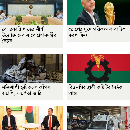
বেসরকারি খাতের শীর্ষ
তোপের মুখে পরিকল্পনা বাতিল
উদ্যোক্তাদের সাথে প্রধানমন্ত্রীর
করল ফিফা
বৈঠক
শক্তিশালী ভূমিকম্পে কাঁপল
বিএনপির স্থায়ী কমিটির বৈঠক
ইতালি, সতর্কতা জারি
আজ