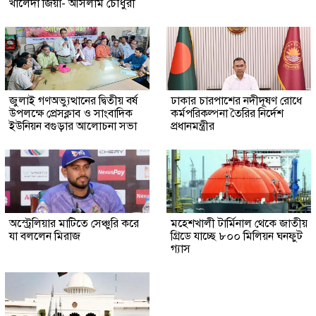
খালেদা জিয়া- আসলাম চৌধুরী
জুলাই গণঅভ্যুত্থানের দ্বিতীয় বর্ষ
ঢাকার চারপাশের নদীদূষণ রোধে
উপলক্ষে প্রেসক্লাব ও সাংবাদিক
কর্মপরিকল্পনা তৈরির নির্দেশ
ইউনিয়ন বগুড়ার আলোচনা সভা
প্রধানমন্ত্রীর
অস্ট্রেলিয়ার মাটিতে সেঞ্চুরি করে
মহেশখালী টার্মিনাল থেকে জাতীয়
যা বললেন মিরাজ
গ্রিডে যাচ্ছে ৮০০ মিলিয়ন ঘনফুট
গ্যাস