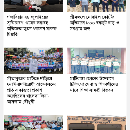
গজারিয়ায় ২৪ জুলাইয়ের
শ্রীমঙ্গলে মোবাইল কোর্টের
স্মৃতিচারণ: গুমের ভয়াবহ
অভিযানে ৮০০ ঘনফুট বালু ও
অভিজ্ঞতা তুলে ধরলেন মারুফ
সরঞ্জাম জব্দ
মিয়াজি
সীতাকুণ্ডের মাটিতে দাঁড়িয়ে
মাটিরাঙ্গা জোনের উদ্যোগে
ফ্যাসিবাদবিরোধী আন্দোলনের
চিকিৎসা সেবা ও শিক্ষার্থীদের
প্রতি একাত্মতা প্রকাশ
মাঝে শিক্ষা সামগ্রী বিতরন
করেছিলেন খালেদা জিয়া-
আসলাম চৌধুরী