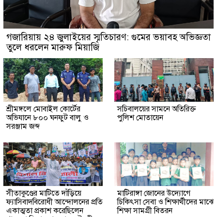
গজারিয়ায় ২৪ জুলাইয়ের স্মৃতিচারণ: গুমের ভয়াবহ অভিজ্ঞতা
তুলে ধরলেন মারুফ মিয়াজি
শ্রীমঙ্গলে মোবাইল কোর্টের
সচিবালয়ের সামনে অতিরিক্ত
অভিযানে ৮০০ ঘনফুট বালু ও
পুলিশ মোতায়েন
সরঞ্জাম জব্দ
সীতাকুণ্ডের মাটিতে দাঁড়িয়ে
মাটিরাঙ্গা জোনের উদ্যোগে
ফ্যাসিবাদবিরোধী আন্দোলনের প্রতি
চিকিৎসা সেবা ও শিক্ষার্থীদের মাঝে
একাত্মতা প্রকাশ করেছিলেন
শিক্ষা সামগ্রী বিতরন