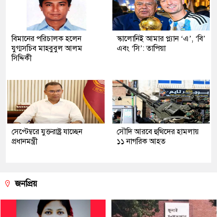
বিমানের পরিচালক হলেন
স্কালোনিই আমার প্ল্যান ‘এ’, ‘বি’
যুগ্মসচিব মাহবুবুল আলম
এবং ‘সি’: তাপিয়া
সিদ্দিকী
সেপ্টেম্বরে যুক্তরাষ্ট্র যাচ্ছেন
সৌদি আরবে হুথিদের হামলায়
প্রধানমন্ত্রী
১১ নাগরিক আহত
জনপ্রিয়