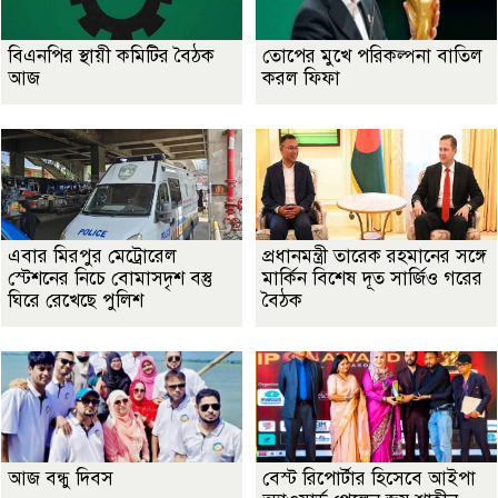
বিএনপির স্থায়ী কমিটির বৈঠক
তোপের মুখে পরিকল্পনা বাতিল
আজ
করল ফিফা
এবার মিরপুর মেট্রোরেল
প্রধানমন্ত্রী তারেক রহমানের সঙ্গে
স্টেশনের নিচে বোমাসদৃশ বস্তু
মার্কিন বিশেষ দূত সার্জিও গরের
ঘিরে রেখেছে পুলিশ
বৈঠক
আজ বন্ধু দিবস
বেস্ট রিপোর্টার হিসেবে আইপা