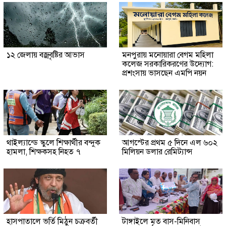
১২ জেলায় বজ্রবৃষ্টির আভাস
মনপুরায় মনোয়ারা বেগম মহিলা
কলেজ সরকারিকরণের উদ্যোগ:
প্রশংসায় ভাসছেন এমপি নয়ন
থাইল্যান্ডে স্কুলে শিক্ষার্থীর বন্দুক
আগস্টের প্রথম ৫ দিনে এল ৬০২
হামলা, শিক্ষকসহ নিহত ৭
মিলিয়ন ডলার রেমিট্যান্স
হাসপাতালে ভর্তি মিঠুন চক্রবর্তী
টাঙ্গাইলে মৃত বাস-মিনিবাস