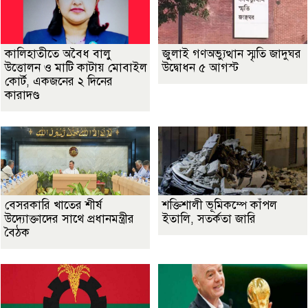
কালিহাতীতে অবৈধ বালু
জুলাই গণঅভ্যুত্থান স্মৃতি জাদুঘর
উত্তোলন ও মাটি কাটায় মোবাইল
উদ্বোধন ৫ আগস্ট
কোর্ট, একজনের ২ দিনের
কারাদণ্ড
বেসরকারি খাতের শীর্ষ
শক্তিশালী ভূমিকম্পে কাঁপল
উদ্যোক্তাদের সাথে প্রধানমন্ত্রীর
ইতালি, সতর্কতা জারি
বৈঠক