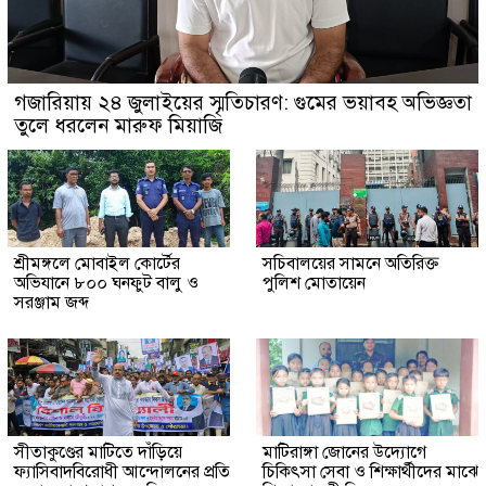
গজারিয়ায় ২৪ জুলাইয়ের স্মৃতিচারণ: গুমের ভয়াবহ অভিজ্ঞতা
তুলে ধরলেন মারুফ মিয়াজি
শ্রীমঙ্গলে মোবাইল কোর্টের
সচিবালয়ের সামনে অতিরিক্ত
অভিযানে ৮০০ ঘনফুট বালু ও
পুলিশ মোতায়েন
সরঞ্জাম জব্দ
সীতাকুণ্ডের মাটিতে দাঁড়িয়ে
মাটিরাঙ্গা জোনের উদ্যোগে
ফ্যাসিবাদবিরোধী আন্দোলনের প্রতি
চিকিৎসা সেবা ও শিক্ষার্থীদের মাঝে