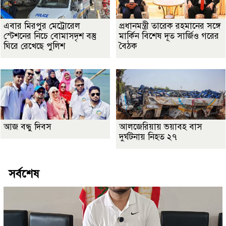
এবার মিরপুর মেট্রোরেল
প্রধানমন্ত্রী তারেক রহমানের সঙ্গে
স্টেশনের নিচে বোমাসদৃশ বস্তু
মার্কিন বিশেষ দূত সার্জিও গরের
ঘিরে রেখেছে পুলিশ
বৈঠক
আজ বন্ধু দিবস
আলজেরিয়ায় ভয়াবহ বাস
দুর্ঘটনায় নিহত ২৭
সর্বশেষ