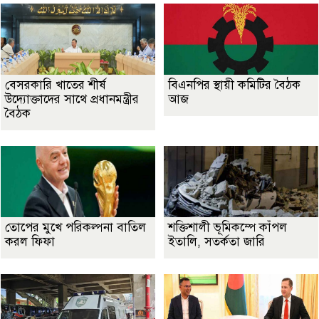
বেসরকারি খাতের শীর্ষ
বিএনপির স্থায়ী কমিটির বৈঠক
উদ্যোক্তাদের সাথে প্রধানমন্ত্রীর
আজ
বৈঠক
তোপের মুখে পরিকল্পনা বাতিল
শক্তিশালী ভূমিকম্পে কাঁপল
করল ফিফা
ইতালি, সতর্কতা জারি