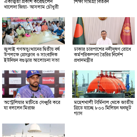
একাত্মতা প্রকাশ করেছিলেন
শিক্ষা সামগ্রী বিতরন
খালেদা জিয়া- আসলাম চৌধুরী
জুলাই গণঅভ্যুত্থানের দ্বিতীয় বর্ষ
ঢাকার চারপাশের নদীদূষণ রোধে
উপলক্ষে প্রেসক্লাব ও সাংবাদিক
কর্মপরিকল্পনা তৈরির নির্দেশ
ইউনিয়ন বগুড়ার আলোচনা সভা
প্রধানমন্ত্রীর
অস্ট্রেলিয়ার মাটিতে সেঞ্চুরি করে
মহেশখালী টার্মিনাল থেকে জাতীয়
যা বললেন মিরাজ
গ্রিডে যাচ্ছে ৮০০ মিলিয়ন ঘনফুট
গ্যাস