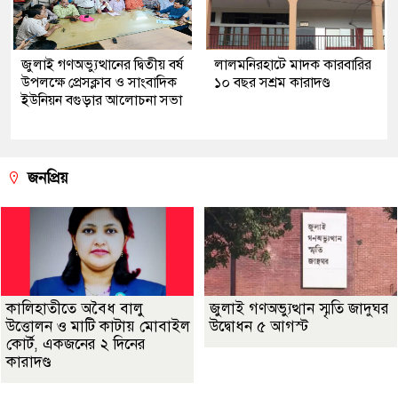
জুলাই গণঅভ্যুত্থানের দ্বিতীয় বর্ষ
লালমনিরহাটে মাদক কারবারির
উপলক্ষে প্রেসক্লাব ও সাংবাদিক
১০ বছর সশ্রম কারাদণ্ড
ইউনিয়ন বগুড়ার আলোচনা সভা
জনপ্রিয়
কালিহাতীতে অবৈধ বালু
জুলাই গণঅভ্যুত্থান স্মৃতি জাদুঘর
উত্তোলন ও মাটি কাটায় মোবাইল
উদ্বোধন ৫ আগস্ট
কোর্ট, একজনের ২ দিনের
কারাদণ্ড