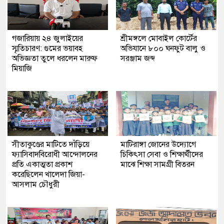
গজারিয়ায় ২৪ জুলাইয়ের
শ্রীমঙ্গলে মোবাইল কোর্টের
স্মৃতিচারণ: গুমের ভয়াবহ
অভিযানে ৮০০ ঘনফুট বালু ও
অভিজ্ঞতা তুলে ধরলেন মারুফ
সরঞ্জাম জব্দ
মিয়াজি
সীতাকুণ্ডের মাটিতে দাঁড়িয়ে
মাটিরাঙ্গা জোনের উদ্যোগে
ফ্যাসিবাদবিরোধী আন্দোলনের
চিকিৎসা সেবা ও শিক্ষার্থীদের
প্রতি একাত্মতা প্রকাশ
মাঝে শিক্ষা সামগ্রী বিতরন
করেছিলেন খালেদা জিয়া-
আসলাম চৌধুরী