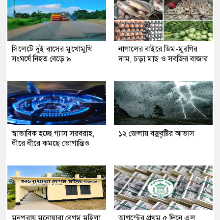
সিলেটে দুই বাসের মুখোমুখি
নাগালের বাইরে ডিম-মুরগির
সংঘর্ষে নিহত বেড়ে ৯
দাম, চড়া মাছ ও সবজির বাজার
স্বাভাবিক হচ্ছে গ্যাস সরবরাহ,
১২ জেলায় বজ্রবৃষ্টির আভাস
ধীরে ধীরে কমছে ভোগান্তিও
মনপুরায় মনোয়ারা বেগম মহিলা
আগস্টের প্রথম ৫ দিনে এল