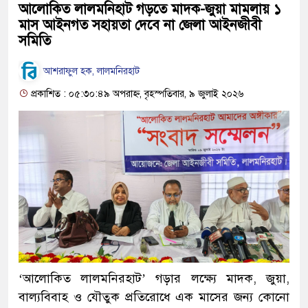
আলোকিত লালমনিহাট গড়তে মাদক-জুয়া মামলায় ১
মাস আইনগত সহায়তা দেবে না জেলা আইনজীবী
সমিতি
আশরাফুল হক, লালমনিরহাট
প্রকাশিত : ০৫:৩০:৪৯ অপরাহ্ন, বৃহস্পতিবার, ৯ জুলাই ২০২৬
‘আলোকিত লালমনিরহাট’ গড়ার লক্ষ্যে মাদক, জুয়া,
বাল্যবিবাহ ও যৌতুক প্রতিরোধে এক মাসের জন্য কোনো