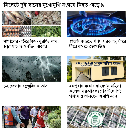
সিলেটে দুই বাসের মুখোমুখি সংঘর্ষে নিহত বেড়ে ৯
নাগালের বাইরে ডিম-মুরগির দাম,
স্বাভাবিক হচ্ছে গ্যাস সরবরাহ, ধীরে
চড়া মাছ ও সবজির বাজার
ধীরে কমছে ভোগান্তিও
১২ জেলায় বজ্রবৃষ্টির আভাস
মনপুরায় মনোয়ারা বেগম মহিলা
কলেজ সরকারিকরণের উদ্যোগ:
প্রশংসায় ভাসছেন এমপি নয়ন