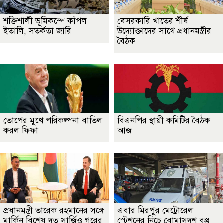
শক্তিশালী ভূমিকম্পে কাঁপল
বেসরকারি খাতের শীর্ষ
ইতালি, সতর্কতা জারি
উদ্যোক্তাদের সাথে প্রধানমন্ত্রীর
বৈঠক
তোপের মুখে পরিকল্পনা বাতিল
বিএনপির স্থায়ী কমিটির বৈঠক
করল ফিফা
আজ
প্রধানমন্ত্রী তারেক রহমানের সঙ্গে
এবার মিরপুর মেট্রোরেল
মার্কিন বিশেষ দূত সার্জিও গরের
স্টেশনের নিচে বোমাসদৃশ বস্তু