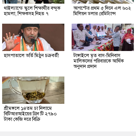
থাইল্যান্ডে স্কুলে শিক্ষার্থীর বন্দুক
আগস্টের প্রথম ৫ দিনে এল ৬০২
হামলা, শিক্ষকসহ নিহত ৭
মিলিয়ন ডলার রেমিট্যান্স
হাসপাতালে ভর্তি মিঠুন চক্রবর্তী
টাঙ্গাইলে মৃত বাস-মিনিবাস
মালিকদের পরিবারকে আর্থিক
অনুদান প্রদান
শ্রীমঙ্গলে ১৪তম চা নিলামে
বিটিআরআইয়ের গ্রিন টি ২৭৯০
টাকা কেজি দরে বিক্রি