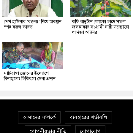
শেখ হাসিনার ‘বক্তব্য’ নিয়ে অবস্থান
কফি রাম্বুটান কোকো চাষে সফল
স্পষ্ট করল ভারত
জলঢাকার সংগ্রামী নারী উদ্যোক্তা
খাদিজা আক্তার
মাটিরাঙ্গা জোনের উদ্যোগে
বিনামূল্যে চিকিৎসা সেবা প্রদান
আমাদের সম্পর্কে
ব্যবহারের শর্তাবলি
গোপনীয়তার নীতি
যোগাযোগ