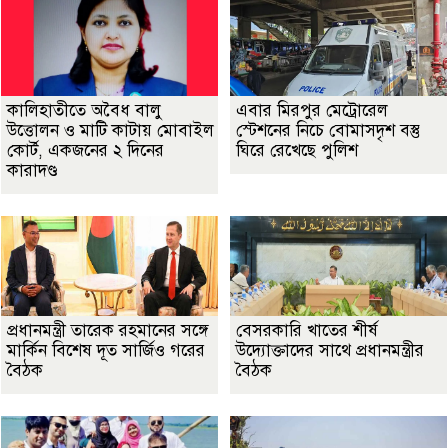
কালিহাতীতে অবৈধ বালু
এবার মিরপুর মেট্রোরেল
উত্তোলন ও মাটি কাটায় মোবাইল
স্টেশনের নিচে বোমাসদৃশ বস্তু
কোর্ট, একজনের ২ দিনের
ঘিরে রেখেছে পুলিশ
কারাদণ্ড
প্রধানমন্ত্রী তারেক রহমানের সঙ্গে
বেসরকারি খাতের শীর্ষ
মার্কিন বিশেষ দূত সার্জিও গরের
উদ্যোক্তাদের সাথে প্রধানমন্ত্রীর
বৈঠক
বৈঠক