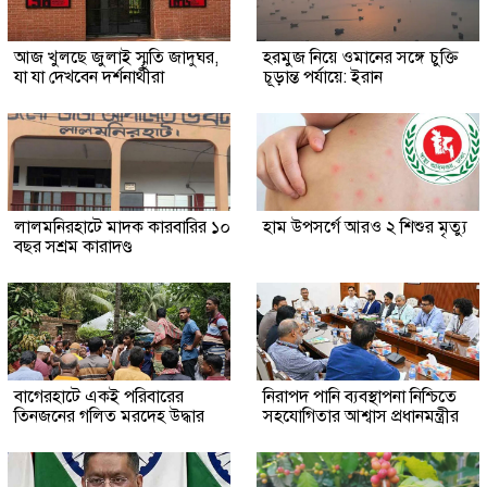
আজ খুলছে জুলাই স্মৃতি জাদুঘর,
হরমুজ নিয়ে ওমানের সঙ্গে চুক্তি
যা যা দেখবেন দর্শনার্থীরা
চূড়ান্ত পর্যায়ে: ইরান
লালমনিরহাটে মাদক কারবারির ১০
হাম উপসর্গে আরও ২ শিশুর মৃত্যু
বছর সশ্রম কারাদণ্ড
‎বাগেরহাটে একই পরিবারের
নিরাপদ পানি ব্যবস্থাপনা নিশ্চিতে
তিনজনের গলিত মরদেহ উদ্ধার
সহযোগিতার আশ্বাস প্রধানমন্ত্রীর