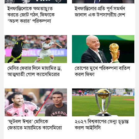
ইনফান্তিনোকে ক্ষমতাচ্যুত
ইনফান্তিনোর প্রতি পূর্ণ সমর্থন
করতে জোট গঠন, ফিফাকে
জানাল এক উপসাগরীয় দেশ
‘অচল করার’ পরিকল্পনা
মেসির ফেরার দিনে মায়ামির ড্র,
তোপের মুখে পরিকল্পনা বাতিল
আত্মঘাতী গোল ক্যাসেমিরোর
করল ফিফা
‘ফুটবল ঈশ্বর’ মেসিকে
২০২৭ বিশ্বকাপের ভেন্যু চূড়ান্ত
জেতাতে মায়ামিতে কাসেমিরো
করল আইসিসি