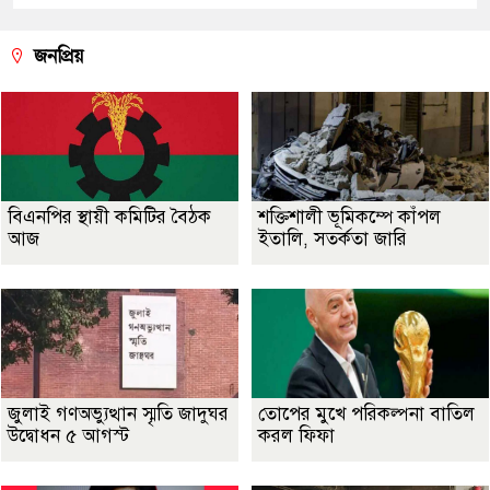
জনপ্রিয়
বিএনপির স্থায়ী কমিটির বৈঠক
শক্তিশালী ভূমিকম্পে কাঁপল
আজ
ইতালি, সতর্কতা জারি
জুলাই গণঅভ্যুত্থান স্মৃতি জাদুঘর
তোপের মুখে পরিকল্পনা বাতিল
উদ্বোধন ৫ আগস্ট
করল ফিফা