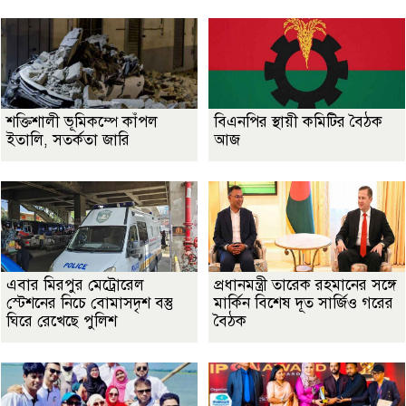
শক্তিশালী ভূমিকম্পে কাঁপল
বিএনপির স্থায়ী কমিটির বৈঠক
ইতালি, সতর্কতা জারি
আজ
এবার মিরপুর মেট্রোরেল
প্রধানমন্ত্রী তারেক রহমানের সঙ্গে
স্টেশনের নিচে বোমাসদৃশ বস্তু
মার্কিন বিশেষ দূত সার্জিও গরের
ঘিরে রেখেছে পুলিশ
বৈঠক