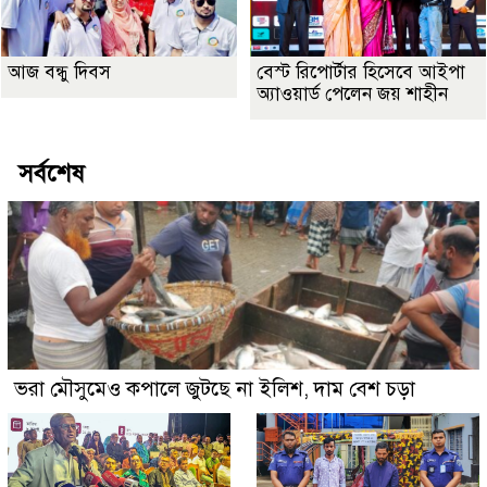
আজ বন্ধু দিবস
বেস্ট রিপোর্টার হিসেবে আইপা
অ্যাওয়ার্ড পেলেন জয় শাহীন
সর্বশেষ
ভরা মৌসুমেও কপালে জুটছে না ইলিশ, দাম বেশ চড়া