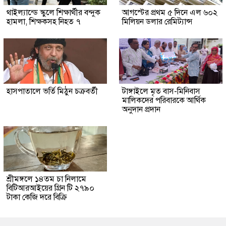
থাইল্যান্ডে স্কুলে শিক্ষার্থীর বন্দুক
আগস্টের প্রথম ৫ দিনে এল ৬০২
হামলা, শিক্ষকসহ নিহত ৭
মিলিয়ন ডলার রেমিট্যান্স
হাসপাতালে ভর্তি মিঠুন চক্রবর্তী
টাঙ্গাইলে মৃত বাস-মিনিবাস
মালিকদের পরিবারকে আর্থিক
অনুদান প্রদান
শ্রীমঙ্গলে ১৪তম চা নিলামে
বিটিআরআইয়ের গ্রিন টি ২৭৯০
টাকা কেজি দরে বিক্রি