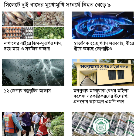
সিলেটে দুই বাসের মুখোমুখি সংঘর্ষে নিহত বেড়ে ৯
নাগালের বাইরে ডিম-মুরগির দাম,
স্বাভাবিক হচ্ছে গ্যাস সরবরাহ, ধীরে
চড়া মাছ ও সবজির বাজার
ধীরে কমছে ভোগান্তিও
১২ জেলায় বজ্রবৃষ্টির আভাস
মনপুরায় মনোয়ারা বেগম মহিলা
কলেজ সরকারিকরণের উদ্যোগ:
প্রশংসায় ভাসছেন এমপি নয়ন