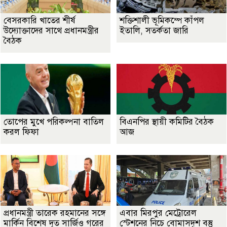
বেসরকারি খাতের শীর্ষ
শক্তিশালী ভূমিকম্পে কাঁপল
উদ্যোক্তাদের সাথে প্রধানমন্ত্রীর
ইতালি, সতর্কতা জারি
বৈঠক
তোপের মুখে পরিকল্পনা বাতিল
বিএনপির স্থায়ী কমিটির বৈঠক
করল ফিফা
আজ
প্রধানমন্ত্রী তারেক রহমানের সঙ্গে
এবার মিরপুর মেট্রোরেল
মার্কিন বিশেষ দূত সার্জিও গরের
স্টেশনের নিচে বোমাসদৃশ বস্তু