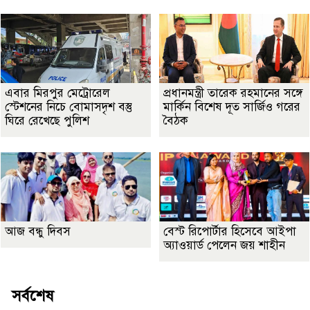
এবার মিরপুর মেট্রোরেল
প্রধানমন্ত্রী তারেক রহমানের সঙ্গে
স্টেশনের নিচে বোমাসদৃশ বস্তু
মার্কিন বিশেষ দূত সার্জিও গরের
ঘিরে রেখেছে পুলিশ
বৈঠক
আজ বন্ধু দিবস
বেস্ট রিপোর্টার হিসেবে আইপা
অ্যাওয়ার্ড পেলেন জয় শাহীন
সর্বশেষ