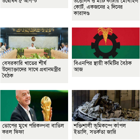
উদ্বোধন ৫ আগস্ট
উত্তোলন ও মাটি কাটায় মোবাইল
কোর্ট, একজনের ২ দিনের
কারাদণ্ড
বেসরকারি খাতের শীর্ষ
বিএনপির স্থায়ী কমিটির বৈঠক
উদ্যোক্তাদের সাথে প্রধানমন্ত্রীর
আজ
বৈঠক
তোপের মুখে পরিকল্পনা বাতিল
শক্তিশালী ভূমিকম্পে কাঁপল
করল ফিফা
ইতালি, সতর্কতা জারি