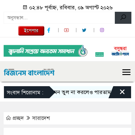
০২:৪৮ পূর্বাহ্ন, রবিবার, ০৯ অগাস্ট ২০২৬
ইপেপার
×
এমন ভুল না করলেও পারতাম : শাকিব খান
সংবাদ শিরোনাম :
প্রচ্ছদ
সারাদেশ