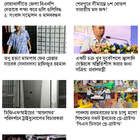
নোয়াখালীতে জেলা বিএনপি
শেরপুরে সীমান্তে ৬শ বোতল
নেতাকে লক্ষ্য করে গুলি গুলিবিদ্ধ
ভারতীয় মদ জব্দ!
২: সংবাদ সম্মেলন ও মানববন্ধন
তনু হত্যা মামলায় ফের গ্রেপ্তার
একটি চক্র খুব সুকৌশলে জ্বালানি
সাবেক সেনাসদস্য হাফিজুর রহমান
সেক্টরকে অস্থিতিশীল করার জন্য
সক্রিয়: প্রধানমন্ত্রী
ডিজিএফআইয়ের ‘আয়নাঘর’
পাবনায় প্রথমবারের মত চালু হলো
পরিদর্শনে ট্রাইব্যুনালের বিচারকরা
শিশুদের সফট ইনডোর প্লে-গ্রাউন্ড
‘পিএস ডিসনে প্লে-গ্রাউন্ড’