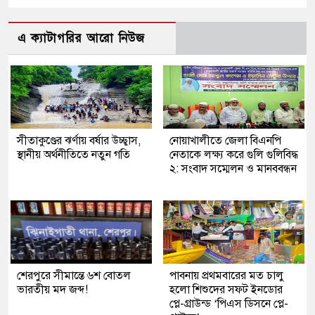
এ ক্যাটাগরির আরো নিউজ
সীতাকুণ্ডের ঝর্ণায় বর্ষার উচ্ছ্বাস,
নোয়াখালীতে জেলা বিএনপি
স্থানীয় অর্থনীতিতে নতুন গতি
নেতাকে লক্ষ্য করে গুলি গুলিবিদ্ধ
২: সংবাদ সম্মেলন ও মানববন্ধন
শেরপুরে সীমান্তে ৬শ বোতল
পাবনায় প্রথমবারের মত চালু
ভারতীয় মদ জব্দ!
হলো শিশুদের সফট ইনডোর
প্লে-গ্রাউন্ড ‘পিএস ডিসনে প্লে-