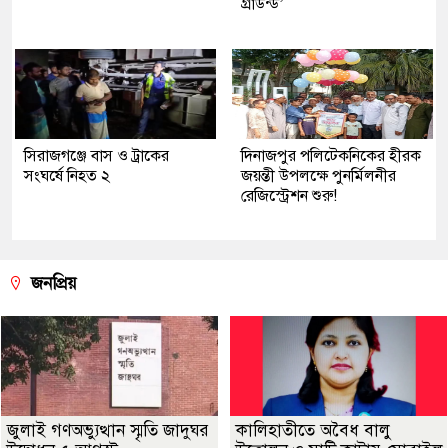
গ্রাউন্ড’
সিরাজগঞ্জে বাস ও ট্রাকের
দিনাজপুর পলিটেকনিকের হীরক
সংঘর্ষে নিহত ২
জয়ন্তী উপলক্ষে পুনর্মিলনীর
রেজিস্ট্রেশন শুরু!
জনপ্রিয়
জুলাই গণঅভ্যুত্থান স্মৃতি জাদুঘর
কালিহাতীতে অবৈধ বালু