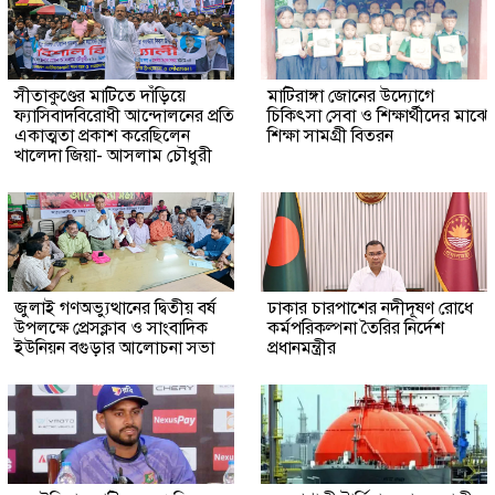
সীতাকুণ্ডের মাটিতে দাঁড়িয়ে
মাটিরাঙ্গা জোনের উদ্যোগে
ফ্যাসিবাদবিরোধী আন্দোলনের প্রতি
চিকিৎসা সেবা ও শিক্ষার্থীদের মাঝে
একাত্মতা প্রকাশ করেছিলেন
শিক্ষা সামগ্রী বিতরন
খালেদা জিয়া- আসলাম চৌধুরী
জুলাই গণঅভ্যুত্থানের দ্বিতীয় বর্ষ
ঢাকার চারপাশের নদীদূষণ রোধে
উপলক্ষে প্রেসক্লাব ও সাংবাদিক
কর্মপরিকল্পনা তৈরির নির্দেশ
ইউনিয়ন বগুড়ার আলোচনা সভা
প্রধানমন্ত্রীর