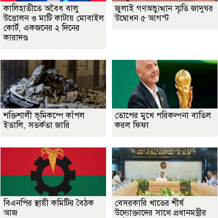
কালিহাতীতে অবৈধ বালু
জুলাই গণঅভ্যুত্থান স্মৃতি জাদুঘর
উত্তোলন ও মাটি কাটায় মোবাইল
উদ্বোধন ৫ আগস্ট
কোর্ট, একজনের ২ দিনের
কারাদণ্ড
শক্তিশালী ভূমিকম্পে কাঁপল
তোপের মুখে পরিকল্পনা বাতিল
ইতালি, সতর্কতা জারি
করল ফিফা
বিএনপির স্থায়ী কমিটির বৈঠক
বেসরকারি খাতের শীর্ষ
আজ
উদ্যোক্তাদের সাথে প্রধানমন্ত্রীর