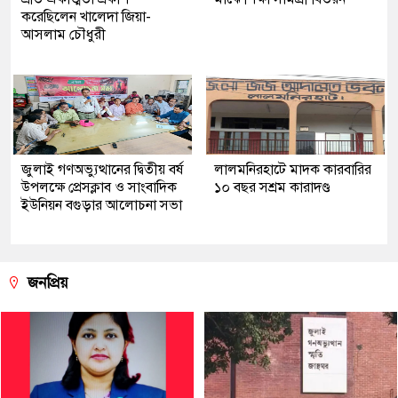
করেছিলেন খালেদা জিয়া-
আসলাম চৌধুরী
জুলাই গণঅভ্যুত্থানের দ্বিতীয় বর্ষ
লালমনিরহাটে মাদক কারবারির
উপলক্ষে প্রেসক্লাব ও সাংবাদিক
১০ বছর সশ্রম কারাদণ্ড
ইউনিয়ন বগুড়ার আলোচনা সভা
জনপ্রিয়