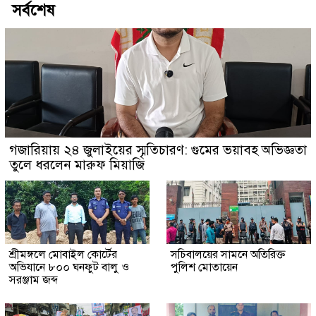
সর্বশেষ
গজারিয়ায় ২৪ জুলাইয়ের স্মৃতিচারণ: গুমের ভয়াবহ অভিজ্ঞতা
তুলে ধরলেন মারুফ মিয়াজি
শ্রীমঙ্গলে মোবাইল কোর্টের
সচিবালয়ের সামনে অতিরিক্ত
অভিযানে ৮০০ ঘনফুট বালু ও
পুলিশ মোতায়েন
সরঞ্জাম জব্দ