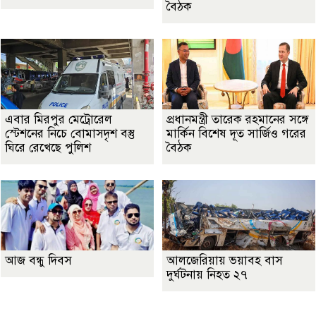
বৈঠক
এবার মিরপুর মেট্রোরেল
প্রধানমন্ত্রী তারেক রহমানের সঙ্গে
স্টেশনের নিচে বোমাসদৃশ বস্তু
মার্কিন বিশেষ দূত সার্জিও গরের
ঘিরে রেখেছে পুলিশ
বৈঠক
আজ বন্ধু দিবস
আলজেরিয়ায় ভয়াবহ বাস
দুর্ঘটনায় নিহত ২৭