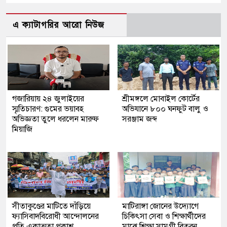
এ ক্যাটাগরির আরো নিউজ
গজারিয়ায় ২৪ জুলাইয়ের
শ্রীমঙ্গলে মোবাইল কোর্টের
স্মৃতিচারণ: গুমের ভয়াবহ
অভিযানে ৮০০ ঘনফুট বালু ও
অভিজ্ঞতা তুলে ধরলেন মারুফ
সরঞ্জাম জব্দ
মিয়াজি
সীতাকুণ্ডের মাটিতে দাঁড়িয়ে
মাটিরাঙ্গা জোনের উদ্যোগে
ফ্যাসিবাদবিরোধী আন্দোলনের
চিকিৎসা সেবা ও শিক্ষার্থীদের
প্রতি একাত্মতা প্রকাশ
মাঝে শিক্ষা সামগ্রী বিতরন