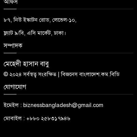
অফিস
৮৭, নিউ ইস্কাটন রোড, লেভেল-১০,
ফ্ল্যাট ৯/বি, এসি মার্কেট, ঢাকা।
সম্পাদক
মেহেদী হাসান বাবু
© ২০২৪ সর্বস্বত্ব সংরক্ষিত | বিজনেস বাংলাদেশ.কম.বিডি
যোগাযোগ
ইমেইল : biznessbangladesh@gmail.com
মোবাইল : +৮৮০ ২৫৮৩১৭৯৪৬