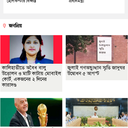
হেলিকপ্টার বিধ্বস্ত
প্রধানমন্ত্রী
জনপ্রিয়
কালিহাতীতে অবৈধ বালু
জুলাই গণঅভ্যুত্থান স্মৃতি জাদুঘর
উত্তোলন ও মাটি কাটায় মোবাইল
উদ্বোধন ৫ আগস্ট
কোর্ট, একজনের ২ দিনের
কারাদণ্ড