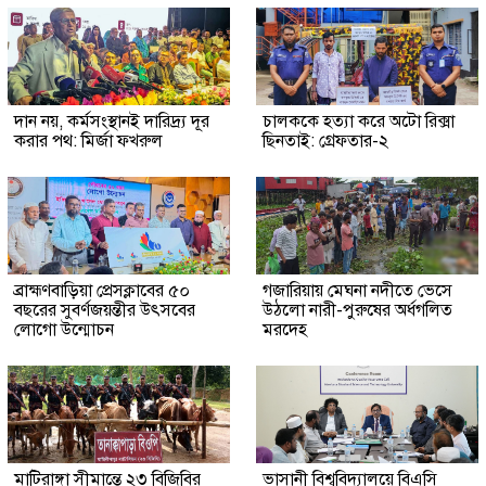
দান নয়, কর্মসংস্থানই দারিদ্র্য দূর
চালককে হত্যা করে অটো রিক্সা
করার পথ: মির্জা ফখরুল
ছিনতাই: গ্রেফতার-২
ব্রাহ্মণবাড়িয়া প্রেসক্লাবের ৫০
গজারিয়ায় মেঘনা নদীতে ভেসে
বছরের সুবর্ণজয়ন্তীর উৎসবের
উঠলো নারী-পুরুষের অর্ধগলিত
লোগো উন্মোচন
মরদেহ
মাটিরাঙ্গা সীমান্তে ২৩ বিজিবির
ভাসানী বিশ্ববিদ্যালয়ে বিএসি