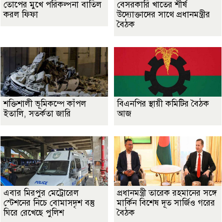
তোপের মুখে পরিকল্পনা বাতিল
বেসরকারি খাতের শীর্ষ
করল ফিফা
উদ্যোক্তাদের সাথে প্রধানমন্ত্রীর
বৈঠক
শক্তিশালী ভূমিকম্পে কাঁপল
বিএনপির স্থায়ী কমিটির বৈঠক
ইতালি, সতর্কতা জারি
আজ
এবার মিরপুর মেট্রোরেল
প্রধানমন্ত্রী তারেক রহমানের সঙ্গে
স্টেশনের নিচে বোমাসদৃশ বস্তু
মার্কিন বিশেষ দূত সার্জিও গরের
ঘিরে রেখেছে পুলিশ
বৈঠক