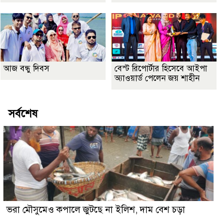
আজ বন্ধু দিবস
বেস্ট রিপোর্টার হিসেবে আইপা
অ্যাওয়ার্ড পেলেন জয় শাহীন
সর্বশেষ
ভরা মৌসুমেও কপালে জুটছে না ইলিশ, দাম বেশ চড়া