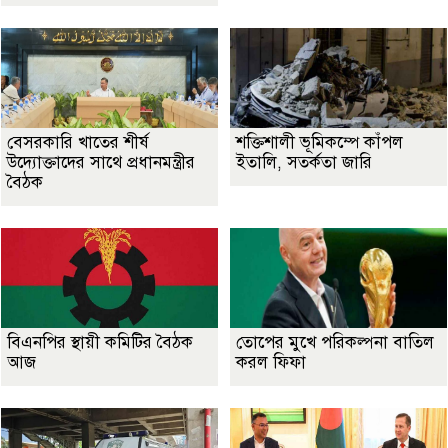
বেসরকারি খাতের শীর্ষ
শক্তিশালী ভূমিকম্পে কাঁপল
উদ্যোক্তাদের সাথে প্রধানমন্ত্রীর
ইতালি, সতর্কতা জারি
বৈঠক
বিএনপির স্থায়ী কমিটির বৈঠক
তোপের মুখে পরিকল্পনা বাতিল
আজ
করল ফিফা