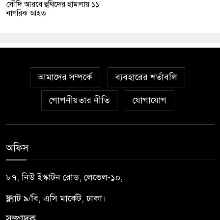
সৌদি আরবে হুথিদের হামলায় ১১
নাগরিক আহত
আমাদের সম্পর্কে
ব্যবহারের শর্তাবলি
গোপনীয়তার নীতি
যোগাযোগ
অফিস
৮৭, নিউ ইস্কাটন রোড, লেভেল-১০,
ফ্ল্যাট ৯/বি, এসি মার্কেট, ঢাকা।
সম্পাদক