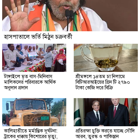
হাসপাতালে ভর্তি মিঠুন চক্রবর্তী
টাঙ্গাইলে মৃত বাস-মিনিবাস
শ্রীমঙ্গলে ১৪তম চা নিলামে
মালিকদের পরিবারকে আর্থিক
বিটিআরআইয়ের গ্রিন টি ২৭৯০
অনুদান প্রদান
টাকা কেজি দরে বিক্রি
কালিহাতীতে মর্মান্তিক দুর্ঘটনা:
প্রতিরক্ষা চুক্তি করতে যাচ্ছে সৌদি
ট্রাকের ধাক্কায় কিশোরের মৃত্যু,
আরব, তুরস্ক ও পাকিস্তান