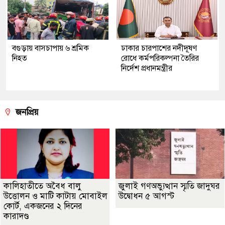
বগুড়ায় বাসচাপায় ৬ শ্রমিক
ঢাকার চারপাশের নদীদূষণ
নিহত
রোধে কর্মপরিকল্পনা তৈরির
নির্দেশ প্রধানমন্ত্রীর
জনপ্রিয়
কালিহাতীতে অবৈধ বালু
জুলাই গণঅভ্যুত্থান স্মৃতি জাদুঘর
উত্তোলন ও মাটি কাটায় মোবাইল
উদ্বোধন ৫ আগস্ট
কোর্ট, একজনের ২ দিনের
কারাদণ্ড