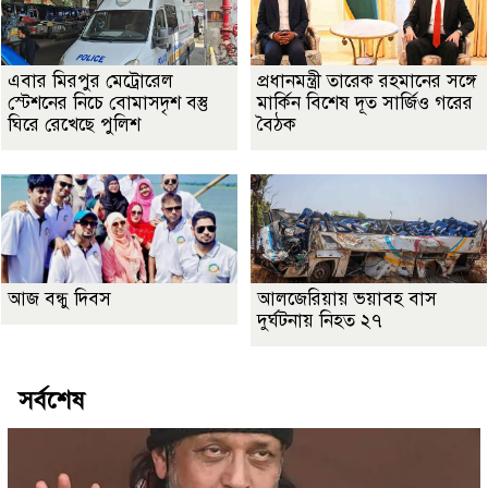
এবার মিরপুর মেট্রোরেল
প্রধানমন্ত্রী তারেক রহমানের সঙ্গে
স্টেশনের নিচে বোমাসদৃশ বস্তু
মার্কিন বিশেষ দূত সার্জিও গরের
ঘিরে রেখেছে পুলিশ
বৈঠক
আজ বন্ধু দিবস
আলজেরিয়ায় ভয়াবহ বাস
দুর্ঘটনায় নিহত ২৭
সর্বশেষ