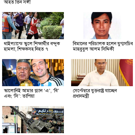
আহত তিন সঙ্গী
থাইল্যান্ডে স্কুলে শিক্ষার্থীর বন্দুক
বিমানের পরিচালক হলেন যুগ্মসচিব
হামলা, শিক্ষকসহ নিহত ৭
মাহবুবুল আলম সিদ্দিকী
স্কালোনিই আমার প্ল্যান ‘এ’, ‘বি’
সেপ্টেম্বরে যুক্তরাষ্ট্র যাচ্ছেন
এবং ‘সি’: তাপিয়া
প্রধানমন্ত্রী