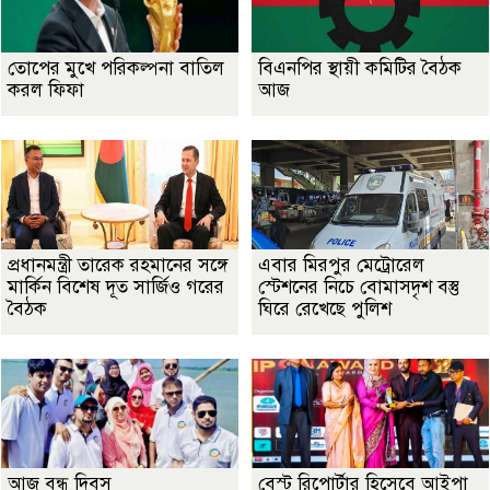
তোপের মুখে পরিকল্পনা বাতিল
বিএনপির স্থায়ী কমিটির বৈঠক
করল ফিফা
আজ
প্রধানমন্ত্রী তারেক রহমানের সঙ্গে
এবার মিরপুর মেট্রোরেল
মার্কিন বিশেষ দূত সার্জিও গরের
স্টেশনের নিচে বোমাসদৃশ বস্তু
বৈঠক
ঘিরে রেখেছে পুলিশ
আজ বন্ধু দিবস
বেস্ট রিপোর্টার হিসেবে আইপা