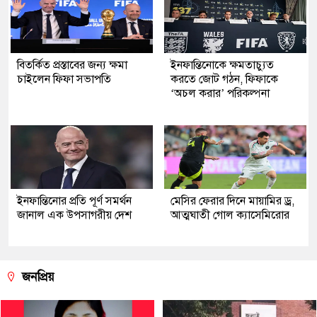
বিতর্কিত প্রস্তাবের জন্য ক্ষমা
ইনফান্তিনোকে ক্ষমতাচ্যুত
চাইলেন ফিফা সভাপতি
করতে জোট গঠন, ফিফাকে
‘অচল করার’ পরিকল্পনা
ইনফান্তিনোর প্রতি পূর্ণ সমর্থন
মেসির ফেরার দিনে মায়ামির ড্র,
জানাল এক উপসাগরীয় দেশ
আত্মঘাতী গোল ক্যাসেমিরোর
জনপ্রিয়