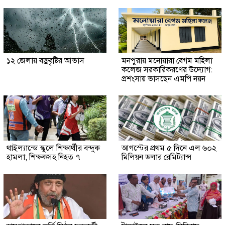
১২ জেলায় বজ্রবৃষ্টির আভাস
মনপুরায় মনোয়ারা বেগম মহিলা
কলেজ সরকারিকরণের উদ্যোগ:
প্রশংসায় ভাসছেন এমপি নয়ন
থাইল্যান্ডে স্কুলে শিক্ষার্থীর বন্দুক
আগস্টের প্রথম ৫ দিনে এল ৬০২
হামলা, শিক্ষকসহ নিহত ৭
মিলিয়ন ডলার রেমিট্যান্স