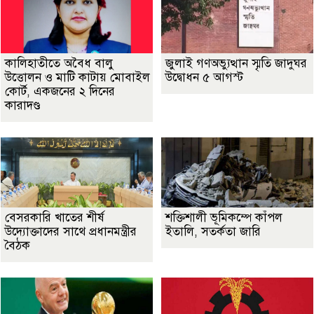
কালিহাতীতে অবৈধ বালু
জুলাই গণঅভ্যুত্থান স্মৃতি জাদুঘর
উত্তোলন ও মাটি কাটায় মোবাইল
উদ্বোধন ৫ আগস্ট
কোর্ট, একজনের ২ দিনের
কারাদণ্ড
বেসরকারি খাতের শীর্ষ
শক্তিশালী ভূমিকম্পে কাঁপল
উদ্যোক্তাদের সাথে প্রধানমন্ত্রীর
ইতালি, সতর্কতা জারি
বৈঠক