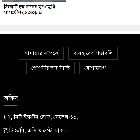
সিলেটে দুই বাসের মুখোমুখি
সংঘর্ষে নিহত বেড়ে ৯
আমাদের সম্পর্কে
ব্যবহারের শর্তাবলি
গোপনীয়তার নীতি
যোগাযোগ
অফিস
৮৭, নিউ ইস্কাটন রোড, লেভেল-১০,
ফ্ল্যাট ৯/বি, এসি মার্কেট, ঢাকা।