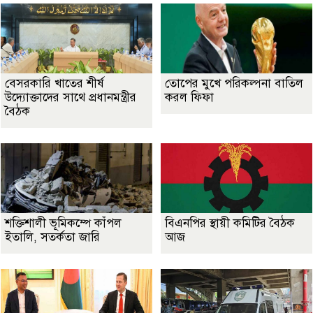
বেসরকারি খাতের শীর্ষ
তোপের মুখে পরিকল্পনা বাতিল
উদ্যোক্তাদের সাথে প্রধানমন্ত্রীর
করল ফিফা
বৈঠক
শক্তিশালী ভূমিকম্পে কাঁপল
বিএনপির স্থায়ী কমিটির বৈঠক
ইতালি, সতর্কতা জারি
আজ