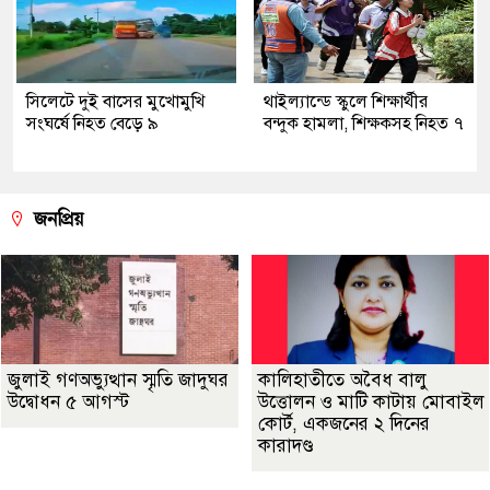
সিলেটে দুই বাসের মুখোমুখি
থাইল্যান্ডে স্কুলে শিক্ষার্থীর
সংঘর্ষে নিহত বেড়ে ৯
বন্দুক হামলা, শিক্ষকসহ নিহত ৭
জনপ্রিয়
জুলাই গণঅভ্যুত্থান স্মৃতি জাদুঘর
কালিহাতীতে অবৈধ বালু
উদ্বোধন ৫ আগস্ট
উত্তোলন ও মাটি কাটায় মোবাইল
কোর্ট, একজনের ২ দিনের
কারাদণ্ড