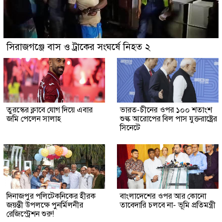
সিরাজগঞ্জে বাস ও ট্রাকের সংঘর্ষে নিহত ২
তুরস্কের ক্লাবে যোগ দিয়ে এবার
ভারত-চীনের ওপর ১০০ শতাংশ
জমি পেলেন সালাহ
শুল্ক আরোপের বিল পাস যুক্তরাষ্ট্রের
সিনেটে
দিনাজপুর পলিটেকনিকের হীরক
বাংলাদেশের ওপর আর কোনো
জয়ন্তী উপলক্ষে পুনর্মিলনীর
তাবেদারি চলবে না- ভূমি প্রতিমন্ত্রী
রেজিস্ট্রেশন শুরু!