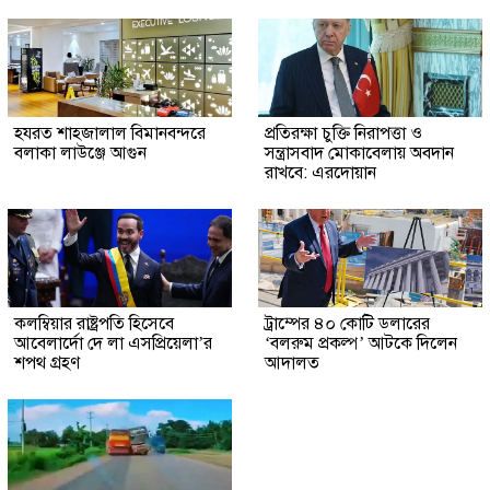
হযরত শাহজালাল বিমানবন্দরে
প্রতিরক্ষা চুক্তি নিরাপত্তা ও
বলাকা লাউঞ্জে আগুন
সন্ত্রাসবাদ মোকাবেলায় অবদান
রাখবে: এরদোয়ান
কলম্বিয়ার রাষ্ট্রপতি হিসেবে
ট্রাম্পের ৪০ কোটি ডলারের
আবেলার্দো দে লা এসপ্রিয়েলা’র
‘বলরুম প্রকল্প’ আটকে দিলেন
শপথ গ্রহণ
আদালত