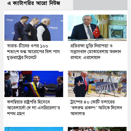
এ ক্যাটাগরির আরো নিউজ
ভারত-চীনের ওপর ১০০
প্রতিরক্ষা চুক্তি নিরাপত্তা ও
শতাংশ শুল্ক আরোপের বিল পাস
সন্ত্রাসবাদ মোকাবেলায় অবদান
যুক্তরাষ্ট্রের সিনেটে
রাখবে: এরদোয়ান
কলম্বিয়ার রাষ্ট্রপতি হিসেবে
ট্রাম্পের ৪০ কোটি ডলারের
আবেলার্দো দে লা এসপ্রিয়েলা’র
‘বলরুম প্রকল্প’ আটকে দিলেন
শপথ গ্রহণ
আদালত