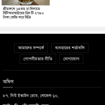
শ্রীমঙ্গলে ১৪তম চা নিলামে
বিটিআরআইয়ের গ্রিন টি ২৭৯০
টাকা কেজি দরে বিক্রি
আমাদের সম্পর্কে
ব্যবহারের শর্তাবলি
গোপনীয়তার নীতি
যোগাযোগ
অফিস
৮৭, নিউ ইস্কাটন রোড, লেভেল-১০,