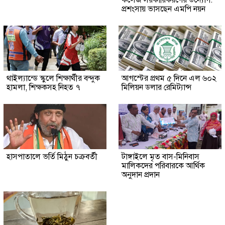
প্রশংসায় ভাসছেন এমপি নয়ন
থাইল্যান্ডে স্কুলে শিক্ষার্থীর বন্দুক
আগস্টের প্রথম ৫ দিনে এল ৬০২
হামলা, শিক্ষকসহ নিহত ৭
মিলিয়ন ডলার রেমিট্যান্স
হাসপাতালে ভর্তি মিঠুন চক্রবর্তী
টাঙ্গাইলে মৃত বাস-মিনিবাস
মালিকদের পরিবারকে আর্থিক
অনুদান প্রদান