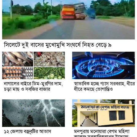
সিলেটে দুই বাসের মুখোমুখি সংঘর্ষে নিহত বেড়ে ৯
নাগালের বাইরে ডিম-মুরগির দাম,
স্বাভাবিক হচ্ছে গ্যাস সরবরাহ, ধীরে
চড়া মাছ ও সবজির বাজার
ধীরে কমছে ভোগান্তিও
১২ জেলায় বজ্রবৃষ্টির আভাস
মনপুরায় মনোয়ারা বেগম মহিলা
কলেজ সরকারিকরণের উদ্যোগ: