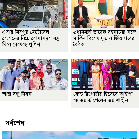
এবার মিরপুর মেট্রোরেল
প্রধানমন্ত্রী তারেক রহমানের সঙ্গে
স্টেশনের নিচে বোমাসদৃশ বস্তু
মার্কিন বিশেষ দূত সার্জিও গরের
ঘিরে রেখেছে পুলিশ
বৈঠক
আজ বন্ধু দিবস
বেস্ট রিপোর্টার হিসেবে আইপা
অ্যাওয়ার্ড পেলেন জয় শাহীন
সর্বশেষ