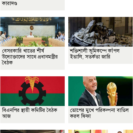
কারাদণ্ড
বেসরকারি খাতের শীর্ষ
শক্তিশালী ভূমিকম্পে কাঁপল
উদ্যোক্তাদের সাথে প্রধানমন্ত্রীর
ইতালি, সতর্কতা জারি
বৈঠক
বিএনপির স্থায়ী কমিটির বৈঠক
তোপের মুখে পরিকল্পনা বাতিল
আজ
করল ফিফা