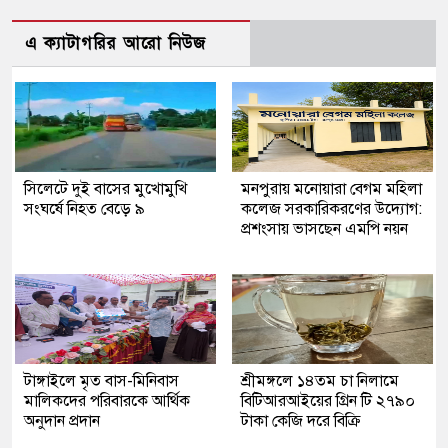
এ ক্যাটাগরির আরো নিউজ
সিলেটে দুই বাসের মুখোমুখি
মনপুরায় মনোয়ারা বেগম মহিলা
সংঘর্ষে নিহত বেড়ে ৯
কলেজ সরকারিকরণের উদ্যোগ:
প্রশংসায় ভাসছেন এমপি নয়ন
টাঙ্গাইলে মৃত বাস-মিনিবাস
শ্রীমঙ্গলে ১৪তম চা নিলামে
মালিকদের পরিবারকে আর্থিক
বিটিআরআইয়ের গ্রিন টি ২৭৯০
অনুদান প্রদান
টাকা কেজি দরে বিক্রি