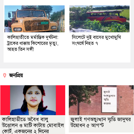
কালিহাতীতে মর্মান্তিক দুর্ঘটনা:
সিলেটে দুই বাসের মুখোমুখি
ট্রাকের ধাক্কায় কিশোরের মৃত্যু,
সংঘর্ষে নিহত ৭
আহত তিন সঙ্গী
জনপ্রিয়
কালিহাতীতে অবৈধ বালু
জুলাই গণঅভ্যুত্থান স্মৃতি জাদুঘর
উত্তোলন ও মাটি কাটায় মোবাইল
উদ্বোধন ৫ আগস্ট
কোর্ট, একজনের ২ দিনের