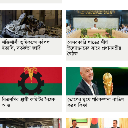
শক্তিশালী ভূমিকম্পে কাঁপল
বেসরকারি খাতের শীর্ষ
ইতালি, সতর্কতা জারি
উদ্যোক্তাদের সাথে প্রধানমন্ত্রীর
বৈঠক
বিএনপির স্থায়ী কমিটির বৈঠক
তোপের মুখে পরিকল্পনা বাতিল
আজ
করল ফিফা