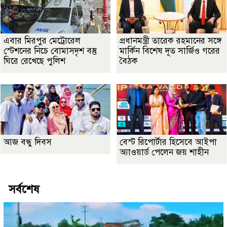
এবার মিরপুর মেট্রোরেল
প্রধানমন্ত্রী তারেক রহমানের সঙ্গে
স্টেশনের নিচে বোমাসদৃশ বস্তু
মার্কিন বিশেষ দূত সার্জিও গরের
ঘিরে রেখেছে পুলিশ
বৈঠক
আজ বন্ধু দিবস
বেস্ট রিপোর্টার হিসেবে আইপা
অ্যাওয়ার্ড পেলেন জয় শাহীন
সর্বশেষ