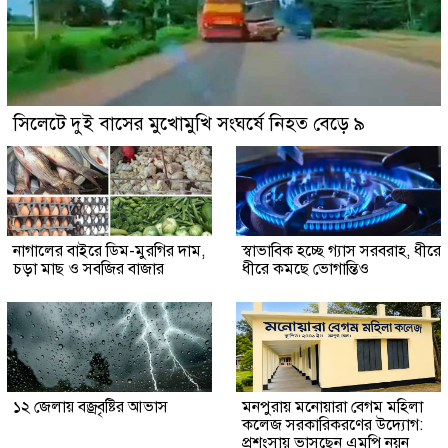
সিলেটে দুই বাসের মুখোমুখি সংঘর্ষে নিহত বেড়ে ৯
নাগালের বাইরে ডিম-মুরগির দাম,
স্বাভাবিক হচ্ছে গ্যাস সরবরাহ, ধীরে
চড়া মাছ ও সবজির বাজার
ধীরে কমছে ভোগান্তিও
১২ জেলায় বজ্রবৃষ্টির আভাস
মনপুরায় মনোয়ারা বেগম মহিলা
কলেজ সরকারিকরণের উদ্যোগ:
প্রশংসায় ভাসছেন এমপি নয়ন