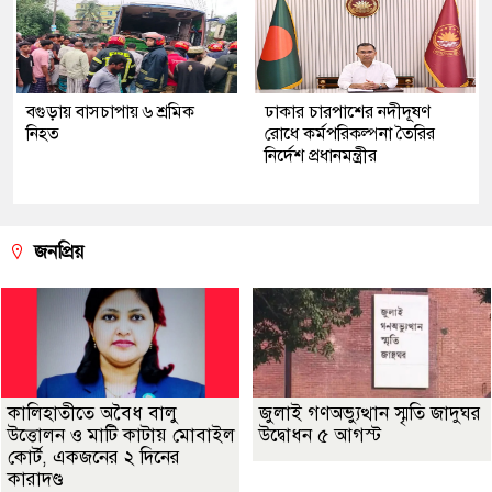
বগুড়ায় বাসচাপায় ৬ শ্রমিক
ঢাকার চারপাশের নদীদূষণ
নিহত
রোধে কর্মপরিকল্পনা তৈরির
নির্দেশ প্রধানমন্ত্রীর
জনপ্রিয়
কালিহাতীতে অবৈধ বালু
জুলাই গণঅভ্যুত্থান স্মৃতি জাদুঘর
উত্তোলন ও মাটি কাটায় মোবাইল
উদ্বোধন ৫ আগস্ট
কোর্ট, একজনের ২ দিনের
কারাদণ্ড