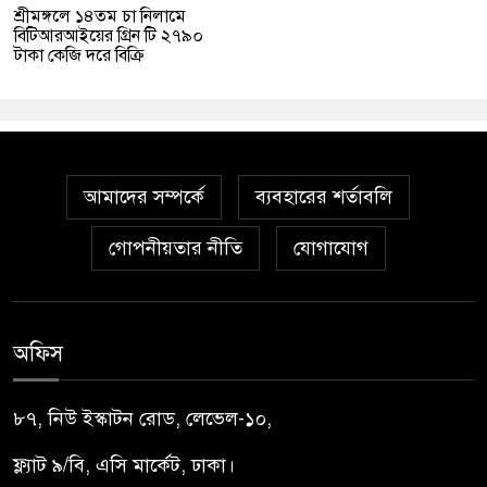
শ্রীমঙ্গলে ১৪তম চা নিলামে
বিটিআরআইয়ের গ্রিন টি ২৭৯০
টাকা কেজি দরে বিক্রি
আমাদের সম্পর্কে
ব্যবহারের শর্তাবলি
গোপনীয়তার নীতি
যোগাযোগ
অফিস
৮৭, নিউ ইস্কাটন রোড, লেভেল-১০,
ফ্ল্যাট ৯/বি, এসি মার্কেট, ঢাকা।