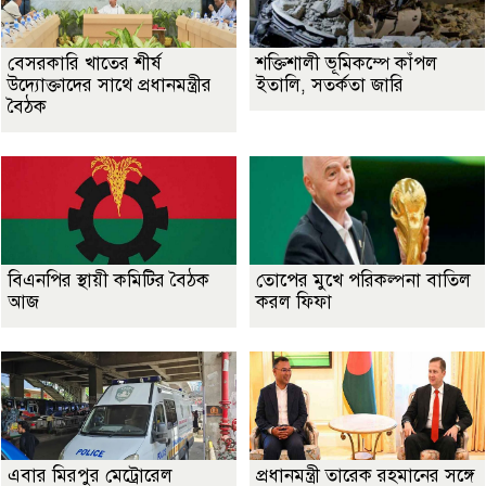
বেসরকারি খাতের শীর্ষ
শক্তিশালী ভূমিকম্পে কাঁপল
উদ্যোক্তাদের সাথে প্রধানমন্ত্রীর
ইতালি, সতর্কতা জারি
বৈঠক
বিএনপির স্থায়ী কমিটির বৈঠক
তোপের মুখে পরিকল্পনা বাতিল
আজ
করল ফিফা
এবার মিরপুর মেট্রোরেল
প্রধানমন্ত্রী তারেক রহমানের সঙ্গে