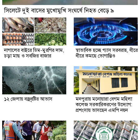
সিলেটে দুই বাসের মুখোমুখি সংঘর্ষে নিহত বেড়ে ৯
নাগালের বাইরে ডিম-মুরগির দাম,
স্বাভাবিক হচ্ছে গ্যাস সরবরাহ, ধীরে
চড়া মাছ ও সবজির বাজার
ধীরে কমছে ভোগান্তিও
১২ জেলায় বজ্রবৃষ্টির আভাস
মনপুরায় মনোয়ারা বেগম মহিলা
কলেজ সরকারিকরণের উদ্যোগ:
প্রশংসায় ভাসছেন এমপি নয়ন