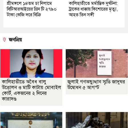
শ্রীমঙ্গলে ১৪তম চা নিলামে
কালিহাতীতে মর্মান্তিক দুর্ঘটনা:
বিটিআরআইয়ের গ্রিন টি ২৭৯০
ট্রাকের ধাক্কায় কিশোরের মৃত্যু,
টাকা কেজি দরে বিক্রি
আহত তিন সঙ্গী
জনপ্রিয়
কালিহাতীতে অবৈধ বালু
জুলাই গণঅভ্যুত্থান স্মৃতি জাদুঘর
উত্তোলন ও মাটি কাটায় মোবাইল
উদ্বোধন ৫ আগস্ট
কোর্ট, একজনের ২ দিনের
কারাদণ্ড