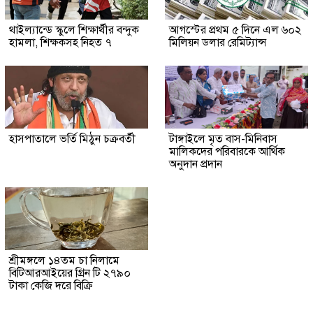
থাইল্যান্ডে স্কুলে শিক্ষার্থীর বন্দুক
আগস্টের প্রথম ৫ দিনে এল ৬০২
হামলা, শিক্ষকসহ নিহত ৭
মিলিয়ন ডলার রেমিট্যান্স
হাসপাতালে ভর্তি মিঠুন চক্রবর্তী
টাঙ্গাইলে মৃত বাস-মিনিবাস
মালিকদের পরিবারকে আর্থিক
অনুদান প্রদান
শ্রীমঙ্গলে ১৪তম চা নিলামে
বিটিআরআইয়ের গ্রিন টি ২৭৯০
টাকা কেজি দরে বিক্রি