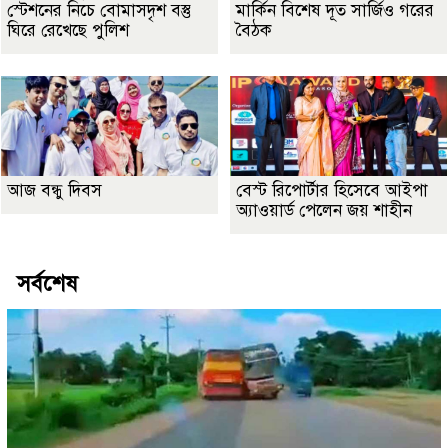
স্টেশনের নিচে বোমাসদৃশ বস্তু
মার্কিন বিশেষ দূত সার্জিও গরের
ঘিরে রেখেছে পুলিশ
বৈঠক
আজ বন্ধু দিবস
বেস্ট রিপোর্টার হিসেবে আইপা
অ্যাওয়ার্ড পেলেন জয় শাহীন
সর্বশেষ