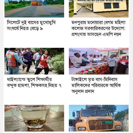
সিলেটে দুই বাসের মুখোমুখি
মনপুরায় মনোয়ারা বেগম মহিলা
সংঘর্ষে নিহত বেড়ে ৯
কলেজ সরকারিকরণের উদ্যোগ:
প্রশংসায় ভাসছেন এমপি নয়ন
থাইল্যান্ডে স্কুলে শিক্ষার্থীর
টাঙ্গাইলে মৃত বাস-মিনিবাস
বন্দুক হামলা, শিক্ষকসহ নিহত ৭
মালিকদের পরিবারকে আর্থিক
অনুদান প্রদান