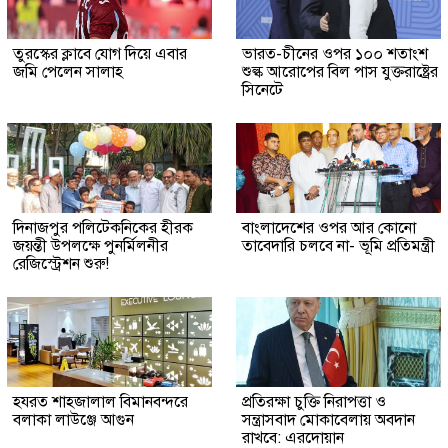
তুরস্কের ক্লাবে যোগ দিয়ে এবার
ভারত-চীনের ওপর ১০০ শতাংশ
জমি পেলেন সালাহ
শুল্ক আরোপের বিল পাস যুক্তরাষ্ট্রের
সিনেটে
দিনাজপুর পলিটেকনিকের হীরক
বাংলাদেশের ওপর আর কোনো
জয়ন্তী উপলক্ষে পুনর্মিলনীর
তাবেদারি চলবে না- ভূমি প্রতিমন্ত্রী
রেজিস্ট্রেশন শুরু!
হযরত শাহজালাল বিমানবন্দরে
প্রতিরক্ষা চুক্তি নিরাপত্তা ও
বলাকা লাউঞ্জে আগুন
সন্ত্রাসবাদ মোকাবেলায় অবদান
রাখবে: এরদোয়ান