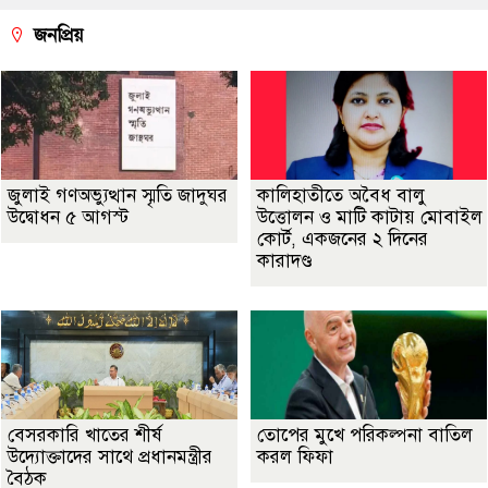
জনপ্রিয়
জুলাই গণঅভ্যুত্থান স্মৃতি জাদুঘর
কালিহাতীতে অবৈধ বালু
উদ্বোধন ৫ আগস্ট
উত্তোলন ও মাটি কাটায় মোবাইল
কোর্ট, একজনের ২ দিনের
কারাদণ্ড
বেসরকারি খাতের শীর্ষ
তোপের মুখে পরিকল্পনা বাতিল
উদ্যোক্তাদের সাথে প্রধানমন্ত্রীর
করল ফিফা
বৈঠক