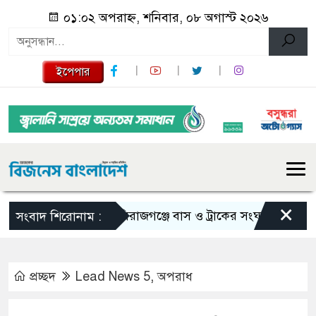
০১:০২ অপরাহ্ন, শনিবার, ০৮ অগাস্ট ২০২৬
ইপেপার
×
সিরাজগঞ্জে বাস ও ট্রাকের সংঘর্ষে নিহত ২
ত
সংবাদ শিরোনাম :
প্রচ্ছদ
Lead News 5
,
অপরাধ