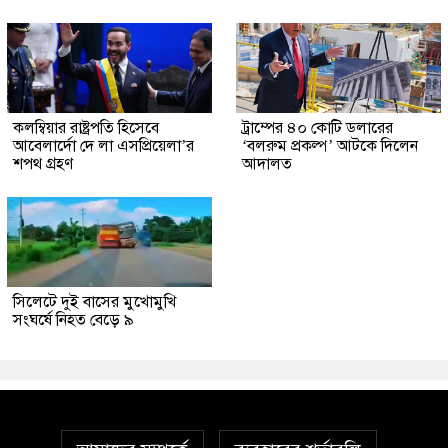
কলম্বিয়ার রাষ্ট্রপতি হিসেবে
ট্রাম্পের ৪০ কোটি ডলারের
আবেলার্দো দে লা এসপ্রিয়েলা’র
‘বলরুম প্রকল্প’ আটকে দিলেন
শপথ গ্রহণ
আদালত
সিলেটে দুই বাসের মুখোমুখি
সংঘর্ষে নিহত বেড়ে ৯