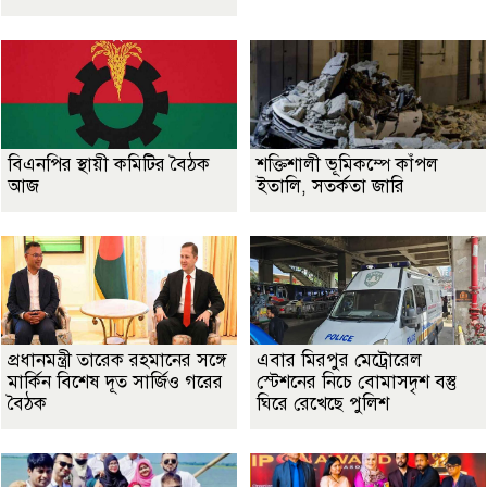
বিএনপির স্থায়ী কমিটির বৈঠক
শক্তিশালী ভূমিকম্পে কাঁপল
আজ
ইতালি, সতর্কতা জারি
প্রধানমন্ত্রী তারেক রহমানের সঙ্গে
এবার মিরপুর মেট্রোরেল
মার্কিন বিশেষ দূত সার্জিও গরের
স্টেশনের নিচে বোমাসদৃশ বস্তু
বৈঠক
ঘিরে রেখেছে পুলিশ