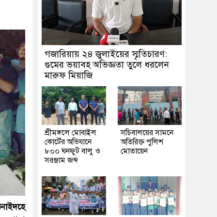
গজারিয়ায় ২৪ জুলাইয়ের স্মৃতিচারণ:
গুমের ভয়াবহ অভিজ্ঞতা তুলে ধরলেন
মারুফ মিয়াজি
শ্রীমঙ্গলে মোবাইল
সচিবালয়ের সামনে
কোর্টের অভিযানে
অতিরিক্ত পুলিশ
৮০০ ঘনফুট বালু ও
মোতায়েন
সরঞ্জাম জব্দ
িনাইদহে