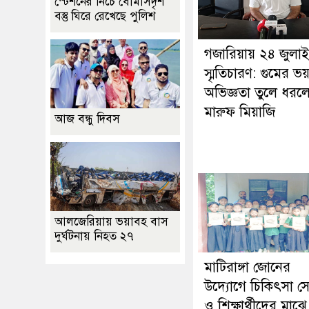
স্টেশনের নিচে বোমাসদৃশ
বস্তু ঘিরে রেখেছে পুলিশ
গজারিয়ায় ২৪ জুলা
স্মৃতিচারণ: গুমের ভ
অভিজ্ঞতা তুলে ধরল
মারুফ মিয়াজি
আজ বন্ধু দিবস
আলজেরিয়ায় ভয়াবহ বাস
দুর্ঘটনায় নিহত ২৭
মাটিরাঙ্গা জোনের
উদ্যোগে চিকিৎসা স
ও শিক্ষার্থীদের মাঝে