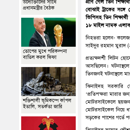
প্রাণ গেল তিন শিক্ষার্
উদ্যোক্তাদের সাথে
প্রধানমন্ত্রীর বৈঠক
বোঝাই ট্রাকের সঙ্গ
ভিপিসহ তিন শিক্ষার
১৮ মাইল নামক এলাক
নিহতরা হলেন- কলেজ 
সাইদুর রহমান মুরাদ (
তোপের মুখে পরিকল্পনা
বাতিল করল ফিফা
প্রত্যক্ষদর্শী লিটন
আসছিলেন। ঘটনাস্থলে প
তিনজনই ঘটনাস্থলে মা
ঝিনাইদহ সরকারি 
‘প্রতিপক্ষরা মারার জন
শক্তিশালী ভূমিকম্পে কাঁপল
মোটরসাইকেলে ছয়জন 
ইতালি, সতর্কতা জারি
মোটরসাইকেল নিয়ে ধা
সড়কের পাশের গর্তে প
ঝিনাইদহ ফায়ার স্টেশন