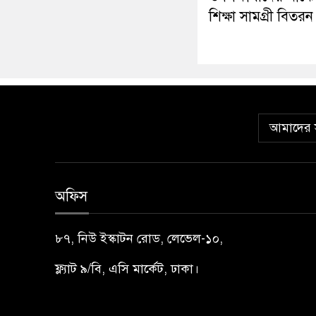
শিক্ষা সামগ্রী বিতরন
আমাদের স
অফিস
৮৭, নিউ ইস্কাটন রোড, লেভেল-১০,
ফ্ল্যাট ৯/বি, এসি মার্কেট, ঢাকা।