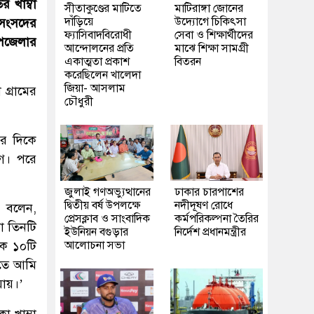
র খাম্বা
সীতাকুণ্ডের মাটিতে
মাটিরাঙ্গা জোনের
দাঁড়িয়ে
উদ্যোগে চিকিৎসা
 সংসদের
ফ্যাসিবাদবিরোধী
সেবা ও শিক্ষার্থীদের
উপজেলার
আন্দোলনের প্রতি
মাঝে শিক্ষা সামগ্রী
একাত্মতা প্রকাশ
বিতরন
করেছিলেন খালেদা
জিয়া- আসলাম
গ্রামের
চৌধুরী
ের দিকে
গে। পরে
জুলাই গণঅভ্যুত্থানের
ঢাকার চারপাশের
দ্বিতীয় বর্ষ উপলক্ষে
নদীদূষণ রোধে
 বলেন,
প্রেসক্লাব ও সাংবাদিক
কর্মপরিকল্পনা তৈরির
রা তিনটি
ইউনিয়ন বগুড়ার
নির্দেশ প্রধানমন্ত্রীর
ে ১০টি
আলোচনা সভা
এতে আমি
যায়।’
 খাম্বা