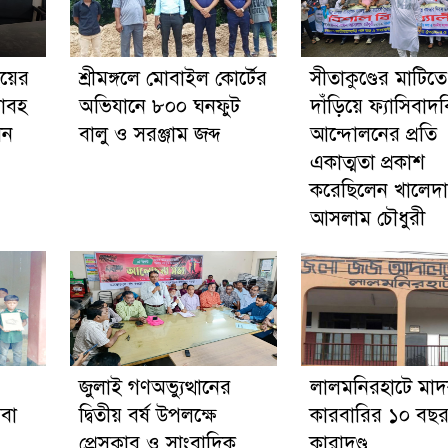
ইয়ের
শ্রীমঙ্গলে মোবাইল কোর্টের
সীতাকুণ্ডের মাটিতে
য়াবহ
অভিযানে ৮০০ ঘনফুট
দাঁড়িয়ে ফ্যাসিবাদ
েন
বালু ও সরঞ্জাম জব্দ
আন্দোলনের প্রতি
একাত্মতা প্রকাশ
করেছিলেন খালেদা
আসলাম চৌধুরী
জুলাই গণঅভ্যুত্থানের
লালমনিরহাটে মা
েবা
দ্বিতীয় বর্ষ উপলক্ষে
কারবারির ১০ বছর 
প্রেসক্লাব ও সাংবাদিক
কারাদণ্ড