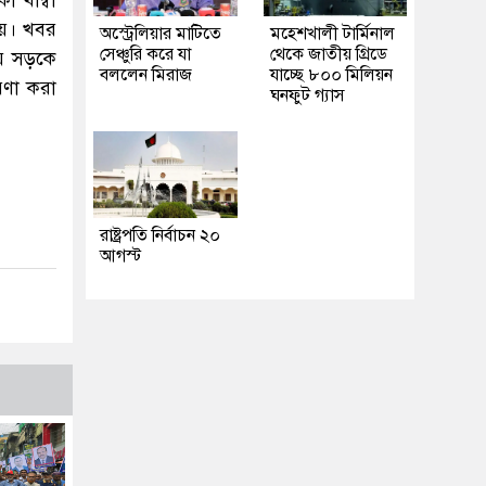
ায়। খবর
অস্ট্রেলিয়ার মাটিতে
মহেশখালী টার্মিনাল
সেঞ্চুরি করে যা
থেকে জাতীয় গ্রিডে
য়ে সড়কে
বললেন মিরাজ
যাচ্ছে ৮০০ মিলিয়ন
রণা করা
ঘনফুট গ্যাস
রাষ্ট্রপতি নির্বাচন ২০
আগস্ট