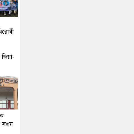
বিরোধী
 জিয়া-
দক
সশ্রম