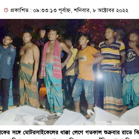
প্রকাশিত : ০৯:৩৩:১৩ পূর্বাহ্ন, শনিবার, ৮ অক্টোবর ২০২২
্রাকের সঙ্গে মোটরসাইকেলের ধাক্কা লেগে গতকাল শুক্রবার রাতে ঝ