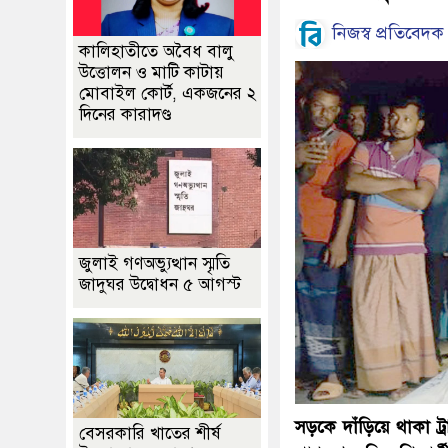
নিজস্ব প্রতিবেদক
কালিহাতীতে অবৈধ বালু
উত্তোলন ও মাটি কাটায়
মোবাইল কোর্ট, একজনের ২
দিনের কারাদণ্ড
জুলাই গণঅভ্যুত্থান স্মৃতি
জাদুঘর উদ্বোধন ৫ আগস্ট
সড়কে দাঁড়িয়ে থাকা ট
বেসরকারি খাতের শীর্ষ