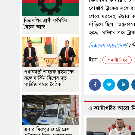
বোঝাই ট্রাকের সঙ্গে
পেয়ে মরদেহ উদ্ধার কর
বিএনপির স্থায়ী কমিটির
দাঁড়িয়ে ছিল। অন্ধক
বৈঠক আজ
হচ্ছে। ঘটনার পরে ট্র
বিজনেস বাংলাদেশ
/ হা
ট্যাগ :
শিক্ষার্থী নিহত
প্রধানমন্ত্রী তারেক রহমানের
সঙ্গে মার্কিন বিশেষ দূত
সার্জিও গরের বৈঠক
এ ক্যাটাগরির আরো 
এবার মিরপুর মেট্রোরেল