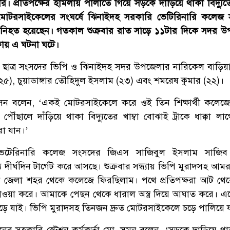
থীর।
প্রতিপক্ষের হামলায় পালাতে গিয়ে সড়কে দাঁড়িয়ে থাকা বিদ্যুতে
ে মোটরসাইকেলের সংঘর্ষে ঝিনাইদহ সরকারি ভেটিরিনারি কলেজ
্থী নিহত হয়েছেন। গতকাল শুক্রবার রাত সাড়ে ১১টার দিকে সদর 
ায় এ ঘটনা ঘটে।
ছাত্র সংসদের ভিপি ও ঝিনাইদহ সদর উপজেলার নারিকেল বাড়িয়া 
২৫), চুয়াডাঙ্গার তৌহিদুল ইসলাম (২৩) এবং শমরেষ কুমার (২২)।
 হোসেন বলেন, ‘একই মোটরসাইকেলে করে ওই তিন শিক্ষার্থী কলেজ
ৌঁছালে দাঁড়িয়ে থাকা বিদ্যুতের খাম্বা বোঝাই ট্রাকে ধাক্কা লা
রা যান।’
ভেটেরিনারি কলেজ সংসদের জিএস সাজিবুল ইসলাম সাজিব
্য দীর্ঘদিন টার্গেট করে আসছে। শুক্রবার সন্ধ্যায় ভিপি মুরাদসহ আম
জেলা শহর থেকে কলেজে ফিরছিলাম। পথে প্রতিপক্ষরা আট থেক
ওয়া করে। আমাকে পেছন থেকে ধারাল অস্ত্র দিয়ে আঘাত করে। 
ড়ে যাই। ভিপি মুরাদসহ তিনজন দ্রুত মোটরসাইকেলে চড়ে পালিয়ে 
ের সহকারি স্টেশন কর্মকর্তা মো. সুমন বলেন, ‘সড়কে দাড়িয়ে থাকা