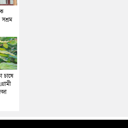
দক
সশ্রম
ো চাষে
্রামী
িজা