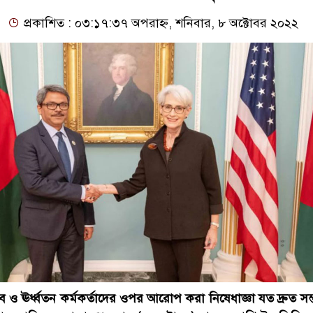
প্রকাশিত : ০৩:১৭:৩৭ অপরাহ্ন, শনিবার, ৮ অক্টোবর ২০২২
ব ও ঊর্ধ্বতন কর্মকর্তাদের ওপর আরোপ করা নিষেধাজ্ঞা যত দ্রুত সম