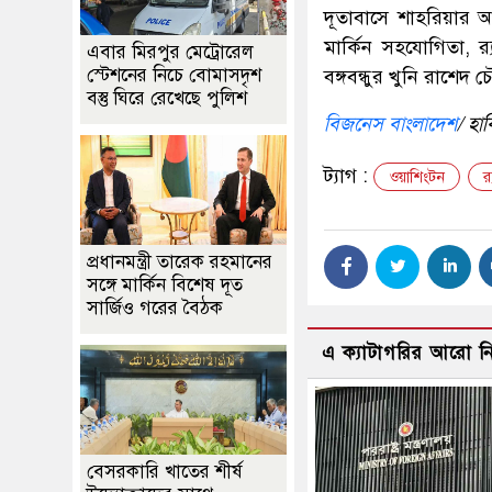
দূতাবাসে শাহরিয়ার আ
মার্কিন সহযোগিতা, র‍্
এবার মিরপুর মেট্রোরেল
স্টেশনের নিচে বোমাসদৃশ
বঙ্গবন্ধুর খুনি রাশ
বস্তু ঘিরে রেখেছে পুলিশ
বিজনেস বাংলাদেশ
/ হা
ট্যাগ :
ওয়াশিংটন
র‍
প্রধানমন্ত্রী তারেক রহমানের
সঙ্গে মার্কিন বিশেষ দূত
সার্জিও গরের বৈঠক
এ ক্যাটাগরির আরো 
বেসরকারি খাতের শীর্ষ