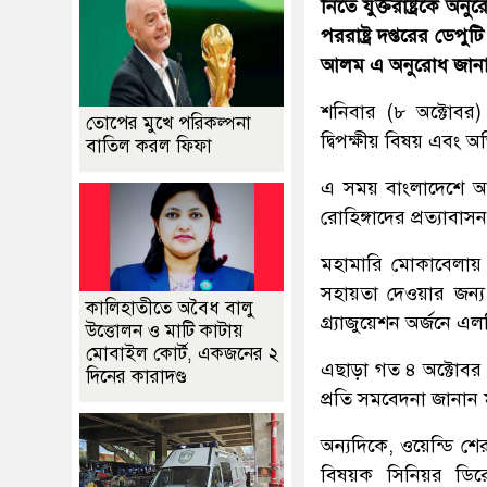
নিতে যুক্তরাষ্ট্রকে অ
পররাষ্ট্র দপ্তরের ডেপুট
আলম এ অনুরোধ জান
শনিবার (৮ অক্টোবর)
তোপের মুখে পরিকল্পনা
দ্বিপক্ষীয় বিষয় এবং অভ
বাতিল করল ফিফা
এ সময় বাংলাদেশে আশ্র
রোহিঙ্গাদের প্রত্যাবাসন
মহামারি মোকাবেলায়
সহায়তা দেওয়ার জন্য
কালিহাতীতে অবৈধ বালু
গ্র্যাজুয়েশন অর্জনে 
উত্তোলন ও মাটি কাটায়
মোবাইল কোর্ট, একজনের ২
এছাড়া গত ৪ অক্টোবর মধ
দিনের কারাদণ্ড
প্রতি সমবেদনা জানান মা
অন্যদিকে, ওয়েন্ডি শে
বিষয়ক সিনিয়র ডিরে