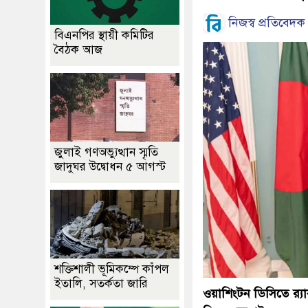
নিজস্ব প্রতিবেদক
বিএনপির স্থায়ী কমিটির
বৈঠক আজ
জুলাই গণঅভ্যুত্থান স্মৃতি
জাদুঘর উদ্বোধন ৫ আগস্ট
শক্তিশালী ভূমিকম্পে কাঁপল
ইতালি, সতর্কতা জারি
ওয়াশিংটন ডিসিতে র‍্যা