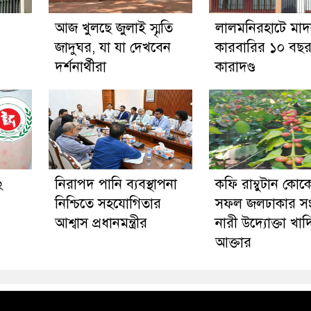
আজ খুলছে জুলাই স্মৃতি
লালমনিরহাটে মা
জাদুঘর, যা যা দেখবেন
কারবারির ১০ বছর 
দর্শনার্থীরা
কারাদণ্ড
২
নিরাপদ পানি ব্যবস্থাপনা
কফি রাম্বুটান কোক
নিশ্চিতে সহযোগিতার
সফল জলঢাকার সংগ
আশ্বাস প্রধানমন্ত্রীর
নারী উদ্যোক্তা খাদ
আক্তার