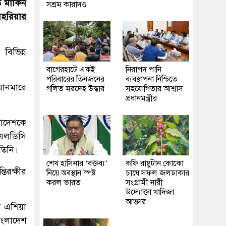
 মার্কিন
সশ্রম কারাদণ্ড
 শাহরিয়ার
বিভিন্ন
‎বাগেরহাটে একই
নিরাপদ পানি
পরিবারের তিনজনের
ব্যবস্থাপনা নিশ্চিতে
য়ানমারে
গলিত মরদেহ উদ্ধার
সহযোগিতার আশ্বাস
প্রধানমন্ত্রীর
লাদেশকে
 এলডিসি
তিনি।
শেখ হাসিনার ‘বক্তব্য’
কফি রাম্বুটান কোকো
তিরক্ষীর
নিয়ে অবস্থান স্পষ্ট
চাষে সফল জলঢাকার
করল ভারত
সংগ্রামী নারী
উদ্যোক্তা খাদিজা
আক্তার
ণ এশিয়া
ংলাদেশ