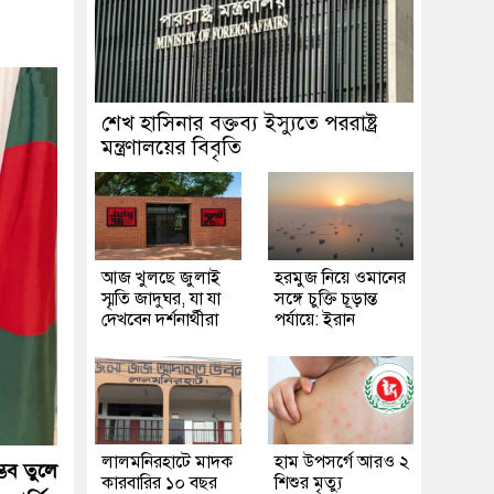
শেখ হাসিনার বক্তব্য ইস্যুতে পররাষ্ট্র
মন্ত্রণালয়ের বিবৃতি
আজ খুলছে জুলাই
হরমুজ নিয়ে ওমানের
স্মৃতি জাদুঘর, যা যা
সঙ্গে চুক্তি চূড়ান্ত
দেখবেন দর্শনার্থীরা
পর্যায়ে: ইরান
লালমনিরহাটে মাদক
হাম উপসর্গে আরও ২
্ভব তুলে
কারবারির ১০ বছর
শিশুর মৃত্যু