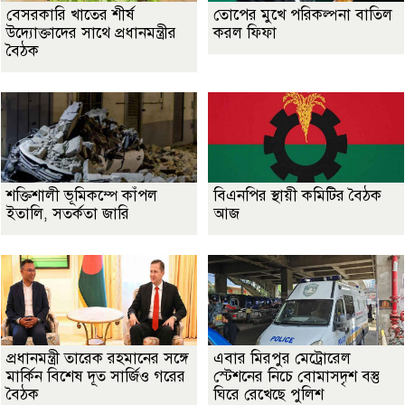
বেসরকারি খাতের শীর্ষ
তোপের মুখে পরিকল্পনা বাতিল
উদ্যোক্তাদের সাথে প্রধানমন্ত্রীর
করল ফিফা
বৈঠক
শক্তিশালী ভূমিকম্পে কাঁপল
বিএনপির স্থায়ী কমিটির বৈঠক
ইতালি, সতর্কতা জারি
আজ
প্রধানমন্ত্রী তারেক রহমানের সঙ্গে
এবার মিরপুর মেট্রোরেল
মার্কিন বিশেষ দূত সার্জিও গরের
স্টেশনের নিচে বোমাসদৃশ বস্তু
বৈঠক
ঘিরে রেখেছে পুলিশ