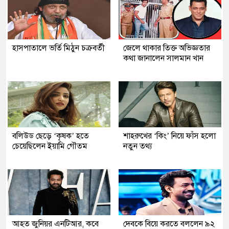
হাসপাতালে ভর্তি মিঠুন চক্রবর্তী
জেলে থাকার তিক্ত অভিজ্ঞতার
কথা জানালেন সালমান খান
বলিউড ছেড়ে ‘কৃষক’ হতে
শাহরুখের ‘কিং’ নিয়ে ফাঁস হলো
চেয়েছিলেন ইয়ামি গৌতম
নতুন তথ্য
আহত জুনিয়র এনটিআর, কবে
দেবকে বিয়ে করতে বললেন ৯২