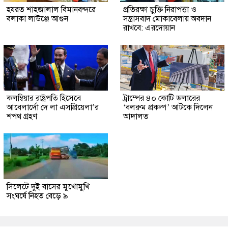
হযরত শাহজালাল বিমানবন্দরে
প্রতিরক্ষা চুক্তি নিরাপত্তা ও
বলাকা লাউঞ্জে আগুন
সন্ত্রাসবাদ মোকাবেলায় অবদান
রাখবে: এরদোয়ান
কলম্বিয়ার রাষ্ট্রপতি হিসেবে
ট্রাম্পের ৪০ কোটি ডলারের
আবেলার্দো দে লা এসপ্রিয়েলা’র
‘বলরুম প্রকল্প’ আটকে দিলেন
শপথ গ্রহণ
আদালত
সিলেটে দুই বাসের মুখোমুখি
সংঘর্ষে নিহত বেড়ে ৯