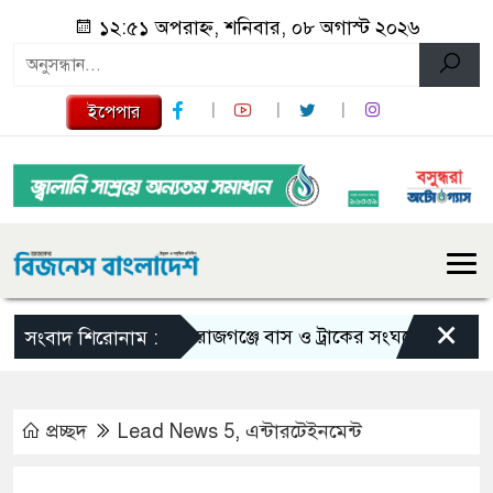
১২:৫১ অপরাহ্ন, শনিবার, ০৮ অগাস্ট ২০২৬
ইপেপার
×
সিরাজগঞ্জে বাস ও ট্রাকের সংঘর্ষে নিহত ২
তু
সংবাদ শিরোনাম :
প্রচ্ছদ
Lead News 5
,
এন্টারটেইনমেন্ট