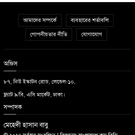
আমাদের সম্পর্কে
ব্যবহারের শর্তাবলি
গোপনীয়তার নীতি
যোগাযোগ
অফিস
৮৭, নিউ ইস্কাটন রোড, লেভেল-১০,
ফ্ল্যাট ৯/বি, এসি মার্কেট, ঢাকা।
সম্পাদক
মেহেদী হাসান বাবু