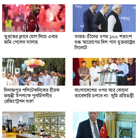
তুরস্কের ক্লাবে যোগ দিয়ে এবার
ভারত-চীনের ওপর ১০০ শতাংশ
জমি পেলেন সালাহ
শুল্ক আরোপের বিল পাস যুক্তরাষ্ট্রের
সিনেটে
দিনাজপুর পলিটেকনিকের হীরক
বাংলাদেশের ওপর আর কোনো
জয়ন্তী উপলক্ষে পুনর্মিলনীর
তাবেদারি চলবে না- ভূমি প্রতিমন্ত্রী
রেজিস্ট্রেশন শুরু!