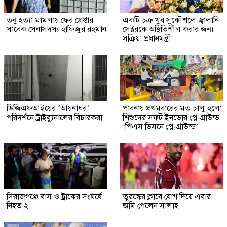
তনু হত্যা মামলায় ফের গ্রেপ্তার
একটি চক্র খুব সুকৌশলে জ্বালানি
সাবেক সেনাসদস্য হাফিজুর রহমান
সেক্টরকে অস্থিতিশীল করার জন্য
সক্রিয়: প্রধানমন্ত্রী
ডিজিএফআইয়ের ‘আয়নাঘর’
পাবনায় প্রথমবারের মত চালু হলো
পরিদর্শনে ট্রাইব্যুনালের বিচারকরা
শিশুদের সফট ইনডোর প্লে-গ্রাউন্ড
‘পিএস ডিসনে প্লে-গ্রাউন্ড’
সিরাজগঞ্জে বাস ও ট্রাকের সংঘর্ষে
তুরস্কের ক্লাবে যোগ দিয়ে এবার
নিহত ২
জমি পেলেন সালাহ