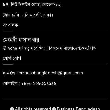
৮৭, নিউ ইস্কাটন রোড, লেভেল-১০,
ফ্ল্যাট ৯/বি, এসি মার্কেট, ঢাকা।
সম্পাদক
মেহেদী হাসান বাবু
© ২০২৪ সর্বস্বত্ব সংরক্ষিত | বিজনেস বাংলাদেশ.কম.বিডি
যোগাযোগ
ইমেইল : biznessbangladesh@gmail.com
মোবাইল : +৮৮০ ২৫৮৩১৭৯৪৬
© All rights reserved © Business Bangladesh