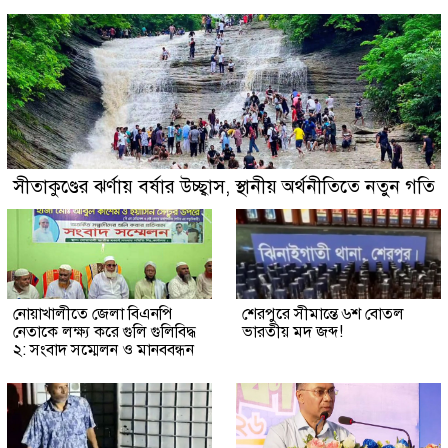
সীতাকুণ্ডের ঝর্ণায় বর্ষার উচ্ছ্বাস, স্থানীয় অর্থনীতিতে নতুন গতি
নোয়াখালীতে জেলা বিএনপি
শেরপুরে সীমান্তে ৬শ বোতল
নেতাকে লক্ষ্য করে গুলি গুলিবিদ্ধ
ভারতীয় মদ জব্দ!
২: সংবাদ সম্মেলন ও মানববন্ধন