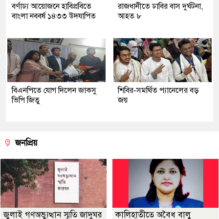
বর্ণাঢ্য আয়োজনে হাবিপ্রবিতে
রাজধানীতে ঢাবির বাস দুর্ঘটনা,
বাংলা নববর্ষ ১৪৩৩ উদযাপিত
আহত ৮
বিএনপিতে যোগ দিলেন জাকসু
শিবির-সমর্থিত প্যানেলের বড়
ভিপি জিতু
জয়
জনপ্রিয়
জুলাই গণঅভ্যুত্থান স্মৃতি জাদুঘর
কালিহাতীতে অবৈধ বালু