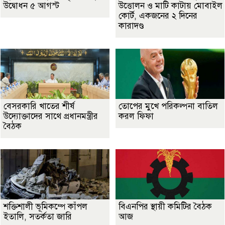
উদ্বোধন ৫ আগস্ট
উত্তোলন ও মাটি কাটায় মোবাইল
কোর্ট, একজনের ২ দিনের
কারাদণ্ড
বেসরকারি খাতের শীর্ষ
তোপের মুখে পরিকল্পনা বাতিল
উদ্যোক্তাদের সাথে প্রধানমন্ত্রীর
করল ফিফা
বৈঠক
শক্তিশালী ভূমিকম্পে কাঁপল
বিএনপির স্থায়ী কমিটির বৈঠক
ইতালি, সতর্কতা জারি
আজ