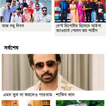
আজ বন্ধু দিবস
বেস্ট রিপোর্টার হিসেবে আইপা
অ্যাওয়ার্ড পেলেন জয় শাহীন
সর্বশেষ
এমন ভুল না করলেও পারতাম : শাকিব খান