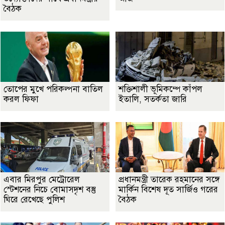
বৈঠক
তোপের মুখে পরিকল্পনা বাতিল
শক্তিশালী ভূমিকম্পে কাঁপল
করল ফিফা
ইতালি, সতর্কতা জারি
এবার মিরপুর মেট্রোরেল
প্রধানমন্ত্রী তারেক রহমানের সঙ্গে
স্টেশনের নিচে বোমাসদৃশ বস্তু
মার্কিন বিশেষ দূত সার্জিও গরের
ঘিরে রেখেছে পুলিশ
বৈঠক