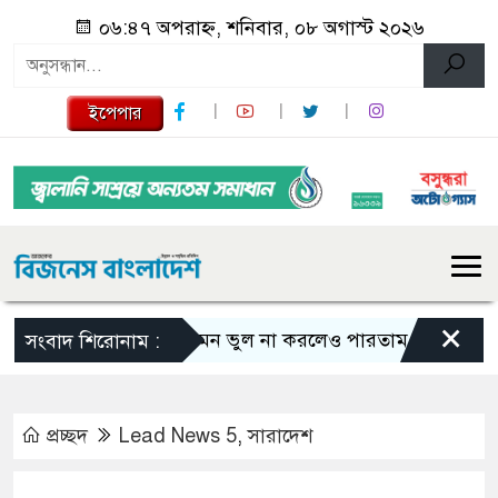
০৬:৪৭ অপরাহ্ন, শনিবার, ০৮ অগাস্ট ২০২৬
ইপেপার
×
এমন ভুল না করলেও পারতাম : শাকিব খান
সংবাদ শিরোনাম :
প্রচ্ছদ
Lead News 5
,
সারাদেশ