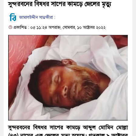
সুন্দরবনের বিষধর সাপের কামড়ে জেলের মৃত্যু
জামালউদ্দীন সাতক্ষীরা :
প্রকাশিত : ০৫:১১:২৪ অপরাহ্ন, সোমবার, ১০ অক্টোবর ২০২২
সুন্দরবনের বিষধর সাপের কামড়ে আব্দুল মোমিন মোল্লা
(৪৩) নামের এক জেলের মৃত্যু হয়েছে। গতকাল ৯ অক্টোবর