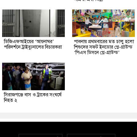
ডিজিএফআইয়ের ‘আয়নাঘর’
পাবনায় প্রথমবারের মত চালু হলো
পরিদর্শনে ট্রাইব্যুনালের বিচারকরা
শিশুদের সফট ইনডোর প্লে-গ্রাউন্ড
‘পিএস ডিসনে প্লে-গ্রাউন্ড’
সিরাজগঞ্জে বাস ও ট্রাকের সংঘর্ষে
নিহত ২