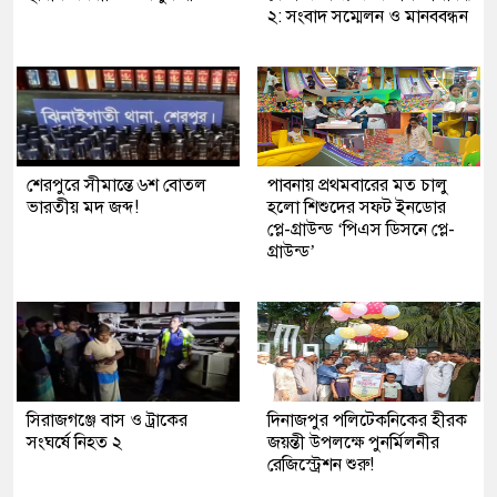
২: সংবাদ সম্মেলন ও মানববন্ধন
শেরপুরে সীমান্তে ৬শ বোতল
পাবনায় প্রথমবারের মত চালু
ভারতীয় মদ জব্দ!
হলো শিশুদের সফট ইনডোর
প্লে-গ্রাউন্ড ‘পিএস ডিসনে প্লে-
গ্রাউন্ড’
সিরাজগঞ্জে বাস ও ট্রাকের
দিনাজপুর পলিটেকনিকের হীরক
সংঘর্ষে নিহত ২
জয়ন্তী উপলক্ষে পুনর্মিলনীর
রেজিস্ট্রেশন শুরু!