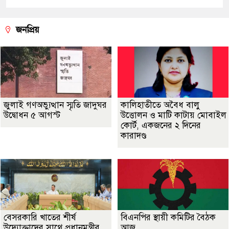
জনপ্রিয়
জুলাই গণঅভ্যুত্থান স্মৃতি জাদুঘর
কালিহাতীতে অবৈধ বালু
উদ্বোধন ৫ আগস্ট
উত্তোলন ও মাটি কাটায় মোবাইল
কোর্ট, একজনের ২ দিনের
কারাদণ্ড
বেসরকারি খাতের শীর্ষ
বিএনপির স্থায়ী কমিটির বৈঠক
উদ্যোক্তাদের সাথে প্রধানমন্ত্রীর
আজ