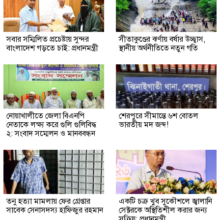
সবার সম্মিলিত প্রচেষ্টায় সুন্দর
সীতাকুণ্ডের ঝর্ণায় বর্ষার উচ্ছ্বাস,
বাংলাদেশ গড়তে চাই: প্রধানমন্ত্রী
স্থানীয় অর্থনীতিতে নতুন গতি
নোয়াখালীতে জেলা বিএনপি
শেরপুরে সীমান্তে ৬শ বোতল
নেতাকে লক্ষ্য করে গুলি গুলিবিদ্ধ
ভারতীয় মদ জব্দ!
২: সংবাদ সম্মেলন ও মানববন্ধন
তনু হত্যা মামলায় ফের গ্রেপ্তার
একটি চক্র খুব সুকৌশলে জ্বালানি
সাবেক সেনাসদস্য হাফিজুর রহমান
সেক্টরকে অস্থিতিশীল করার জন্য
সক্রিয়: প্রধানমন্ত্রী