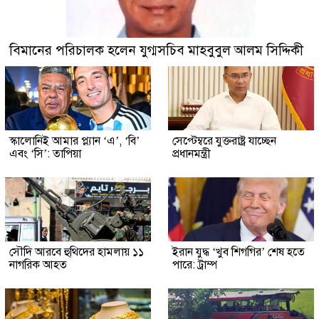
বিমানের পরিচালক হলেন যুগ্মসচিব মাহবুবুল আলম সিদ্দিকী
স্কালোনিই আমার প্ল্যান ‘এ’, ‘বি’
সেপ্টেম্বরে যুক্তরাষ্ট্র যাচ্ছেন
এবং ‘সি’: তাপিয়া
প্রধানমন্ত্রী
সৌদি আরবে হুথিদের হামলায় ১১
ইরান যুদ্ধ ‘খুব শিগগির’ শেষ হতে
নাগরিক আহত
পারে: ট্রাম্প