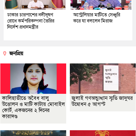
ঢাকার চারপাশের নদীদূষণ
অস্ট্রেলিয়ার মাটিতে সেঞ্চুরি
রোধে কর্মপরিকল্পনা তৈরির
করে যা বললেন মিরাজ
নির্দেশ প্রধানমন্ত্রীর
জনপ্রিয়
কালিহাতীতে অবৈধ বালু
জুলাই গণঅভ্যুত্থান স্মৃতি জাদুঘর
উত্তোলন ও মাটি কাটায় মোবাইল
উদ্বোধন ৫ আগস্ট
কোর্ট, একজনের ২ দিনের
কারাদণ্ড