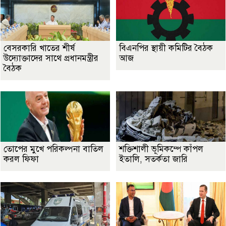
বেসরকারি খাতের শীর্ষ
বিএনপির স্থায়ী কমিটির বৈঠক
উদ্যোক্তাদের সাথে প্রধানমন্ত্রীর
আজ
বৈঠক
তোপের মুখে পরিকল্পনা বাতিল
শক্তিশালী ভূমিকম্পে কাঁপল
করল ফিফা
ইতালি, সতর্কতা জারি