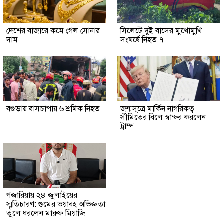
দেশের বাজারে কমে গেল সোনার
সিলেটে দুই বাসের মুখোমুখি
দাম
সংঘর্ষে নিহত ৭
বগুড়ায় বাসচাপায় ৬ শ্রমিক নিহত
জন্মসূত্রে মার্কিন নাগরিকত্ব
সীমিতের বিলে স্বাক্ষর করলেন
ট্রাম্প
গজারিয়ায় ২৪ জুলাইয়ের
স্মৃতিচারণ: গুমের ভয়াবহ অভিজ্ঞতা
তুলে ধরলেন মারুফ মিয়াজি