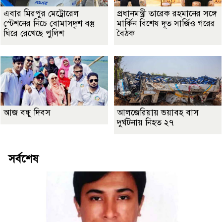
এবার মিরপুর মেট্রোরেল
প্রধানমন্ত্রী তারেক রহমানের সঙ্গে
স্টেশনের নিচে বোমাসদৃশ বস্তু
মার্কিন বিশেষ দূত সার্জিও গরের
ঘিরে রেখেছে পুলিশ
বৈঠক
আজ বন্ধু দিবস
আলজেরিয়ায় ভয়াবহ বাস
দুর্ঘটনায় নিহত ২৭
সর্বশেষ