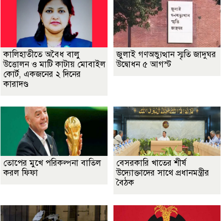
কালিহাতীতে অবৈধ বালু
জুলাই গণঅভ্যুত্থান স্মৃতি জাদুঘর
উত্তোলন ও মাটি কাটায় মোবাইল
উদ্বোধন ৫ আগস্ট
কোর্ট, একজনের ২ দিনের
কারাদণ্ড
তোপের মুখে পরিকল্পনা বাতিল
বেসরকারি খাতের শীর্ষ
করল ফিফা
উদ্যোক্তাদের সাথে প্রধানমন্ত্রীর
বৈঠক