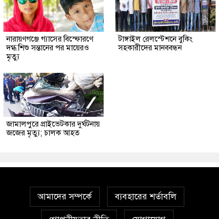
নারায়ণগঞ্জে গ্যাসের বিস্ফোরণে
টাঙ্গাইল রেলস্টেশনে বুকিং
দগ্ধ শিশু সন্তানের পর মায়েরও
সহকারীদের মানববন্ধন
মৃত্যু
জামালপুরে প্রাইভেটকার দুর্ঘটনায়
জজের মৃত্যু; চালক আহত
আমাদের সম্পর্কে
ব্যবহারের শর্তাবলি