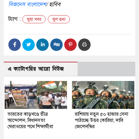
বিজনেস বাংলাদেশ
/ হাবিব
ট্যাগ :
ভুয়া খবর
ভুল তথ্য
এ ক্যাটাগরির আরো নিউজ
ভারতের ঝাড়খণ্ডে তীব্র
রাশিয়ায় নতুন ৫০ হাজার সেনা
আন্দোলন, বিধানসভা
পাঠাচ্ছে উত্তর কোরিয়া, দাবি
ঘেরাওয়ের পথে শিক্ষার্থীরা
জেলেনস্কির