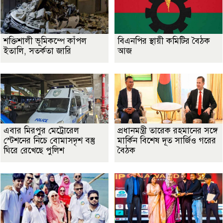
শক্তিশালী ভূমিকম্পে কাঁপল
বিএনপির স্থায়ী কমিটির বৈঠক
ইতালি, সতর্কতা জারি
আজ
এবার মিরপুর মেট্রোরেল
প্রধানমন্ত্রী তারেক রহমানের সঙ্গে
স্টেশনের নিচে বোমাসদৃশ বস্তু
মার্কিন বিশেষ দূত সার্জিও গরের
ঘিরে রেখেছে পুলিশ
বৈঠক