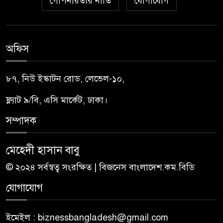
গোপনীয়তার নীতি
যোগাযোগ
অফিস
৮৭, নিউ ইস্কাটন রোড, লেভেল-১০,
ফ্ল্যাট ৯/বি, এসি মার্কেট, ঢাকা।
সম্পাদক
মেহেদী হাসান বাবু
© ২০২৪ সর্বস্বত্ব সংরক্ষিত | বিজনেস বাংলাদেশ.কম.বিডি
যোগাযোগ
ইমেইল : biznessbangladesh@gmail.com