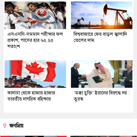
এসএসসি-সমমান পরীক্ষার ফল
বিশ্ববাজারে ফের বাড়ল জ্বালানি
প্রকাশ, পাসের হার ৬২.২৫
তেলের দাম
শতাংশ
কানাডা থেকে হাজার হাজার
‘মক্কা চুক্তি’ ইরানের বিরুদ্ধে নয় :
ভারতীয় নাগরিক বহিষ্কার
তুরস্ক
জনপ্রিয়