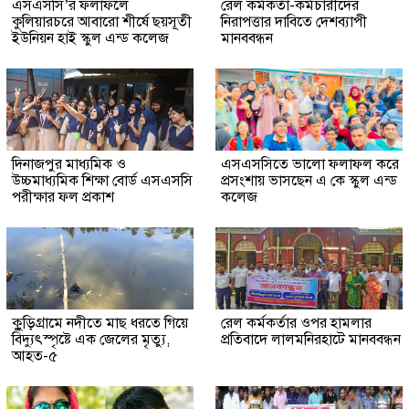
এসএসসি’র ফলাফলে
রেল কর্মকর্তা-কর্মচারীদের
কুলিয়ারচরে আবারো শীর্ষে ছয়সূতী
নিরাপত্তার দাবিতে দেশব্যাপী
ইউনিয়ন হাই স্কুল এন্ড কলেজ
মানববন্ধন
দিনাজপুর মাধ্যমিক ও
এসএসসিতে ভালো ফলাফল করে
উচ্চমাধ্যমিক শিক্ষা বোর্ড এসএসসি
প্রসংশায় ভাসছেন এ কে স্কুল এন্ড
পরীক্ষার ফল প্রকাশ
কলেজ
কুুড়িগ্রা‌মে নদীতে মাছ ধরতে গিয়ে
রেল কর্মকর্তার ওপর হামলার
বিদ্যুৎস্পৃষ্টে এক জেলের মৃত্যু,
প্রতিবাদে লালমনিরহাটে মানববন্ধন
আহত-৫