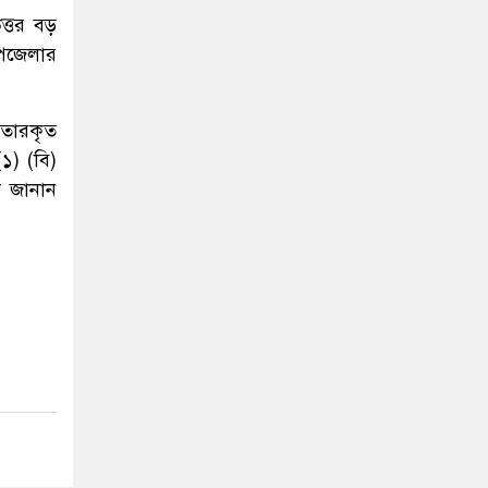
ত্তর বড়
উপজেলার
তারকৃত
১) (বি)
ে জানান