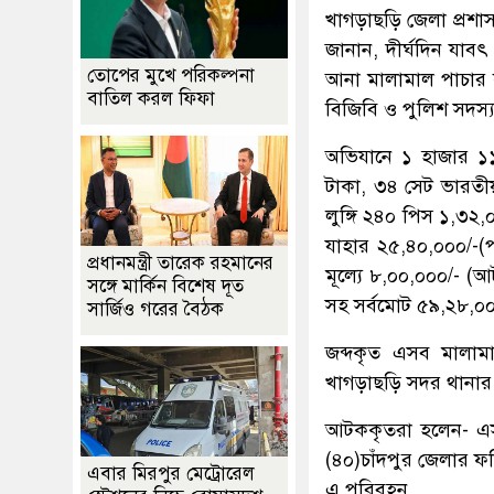
খাগড়াছড়ি জেলা প্রশাস
জানান, দীর্ঘদিন যাব
তোপের মুখে পরিকল্পনা
আনা মালামাল পাচার ক
বাতিল করল ফিফা
বিজিবি ও পুলিশ সদস্
অভিযানে ১ হাজার ১১
টাকা, ৩৪ সেট ভারতীয়
লুঙ্গি ২৪০ পিস ১,৩২,
যাহার ২৫,৪০,০০০/-(প
প্রধানমন্ত্রী তারেক রহমানের
মূল্যে ৮,০০,০০০/- (আ
সঙ্গে মার্কিন বিশেষ দূত
সহ সর্বমোট ৫৯,২৮,০০
সার্জিও গরের বৈঠক
জব্দকৃত এসব মালাম
খাগড়াছড়ি সদর থানার
আটককৃতরা হলেন- এস.
(৪০)চাঁদপুর জেলার ফর
এবার মিরপুর মেট্রোরেল
এ পরিবহন