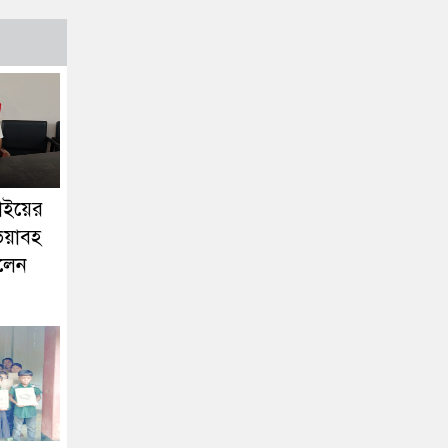
াইয়ের
 ভয়াবহ
রলেন