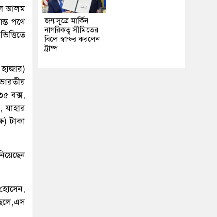
রুল আলম
জন্মসূত্রে মার্কিন
ন্ত পথে
নাগরিকত্ব সীমিতের
িত্তিতে
বিলে স্বাক্ষর করলেন
ট্রাম্প
 হাজার)
 ভারতীয়
৫ বক্স,
, যাহার
্ষ) টাকা
িয়েছেন
 হোসেন,
ছেলে,এস