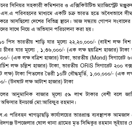
নের সিনিয়র সহকারী কমিশনার ও এক্সিকিউটিভ ম্যাজিস্ট্রেট মঞ্জু
ৎ এস.এ পরিবহনের মাধ্যমে একটি চক্র ভারত হতে অবৈধভাবে সীমা
রে আসছিলো দেশের বিভিন্ন স্থানে। আজ সন্ধ্যায় গোপন সংবাদের ভ
যদের সাথে নিয়ে এ অভিযান পরিচালনা করা হয়।
০ পিস ভারতীয় শাড়ি যার মূল্যে ২২,২০,০০০/- (বাইশ লক্ষ বিশ
 চীবর যার মূল্যে , ১,৩৬,০০০/- (এক লক্ষ ছয়ত্রিশ হাজার) টাকা
০০০/- (এক লক্ষ বত্রিশ হাজার) টাকা, ভারতীয় (Mond) সিগারেট ৬৩
চিঁশ লক্ষ চল্লিশ হাজার) টাকা, ভারতীয় ORIS সিগারেট ২০০ বক্স
ট লক্ষ) টাকা পিতলের তৈরী ১০টি বৌদ্ধমূর্তি, ১,০০,০০০/- (এক লক
০/- (উনষাট লক্ষ আটাশ হাজার) টাকা
ালের আনুমানিক বাজার মূল্যে ৫৯ লাখ টাকার বেশী বলে জান
 অফিসার ইনচার্জ মো:আরিফুর রহমান।
এ পরিবহন খাগড়াছড়ি কার্যালয়ের ভারপ্রাপ্ত ব্যবস্থাপক আমজাদ
িদগঞ্জ উপজেলার ষোল থানা গ্রামের মৃত সিদ্দিকুর রহমান ভূইয়ার 