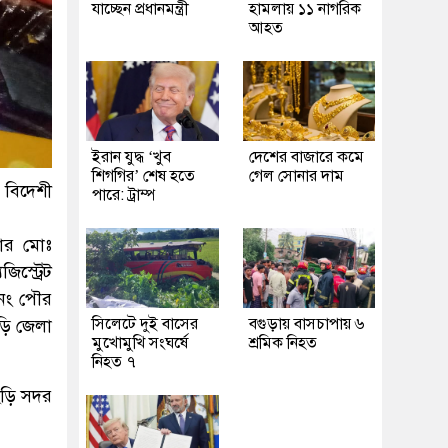
যাচ্ছেন প্রধানমন্ত্রী
হামলায় ১১ নাগরিক
আহত
ইরান যুদ্ধ ‘খুব
দেশের বাজারে কমে
শিগগির’ শেষ হতে
গেল সোনার দাম
 বিদেশী
পারে: ট্রাম্প
দার মোঃ
স্ট্রেট
৩নং পৌর
সিলেটে দুই বাসের
বগুড়ায় বাসচাপায় ৬
ড়ি জেলা
মুখোমুখি সংঘর্ষে
শ্রমিক নিহত
নিহত ৭
ছড়ি সদর