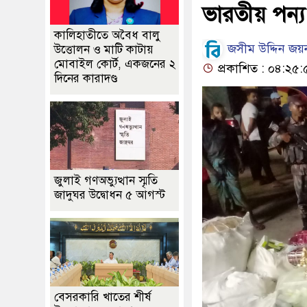
ভারতীয় পন্য জ
কালিহাতীতে অবৈধ বালু
জসীম উদ্দিন জয়নাল
উত্তোলন ও মাটি কাটায়
মোবাইল কোর্ট, একজনের ২
প্রকাশিত : ০৪:২৫:৫
দিনের কারাদণ্ড
জুলাই গণঅভ্যুত্থান স্মৃতি
জাদুঘর উদ্বোধন ৫ আগস্ট
বেসরকারি খাতের শীর্ষ