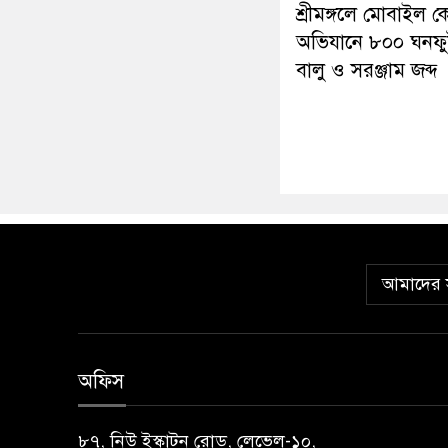
শ্রীমঙ্গলে মোবাইল কো
অভিযানে ৮০০ ঘনফু
বালু ও সরঞ্জাম জব্দ
আমাদের স
অফিস
৮৭, নিউ ইস্কাটন রোড, লেভেল-১০,