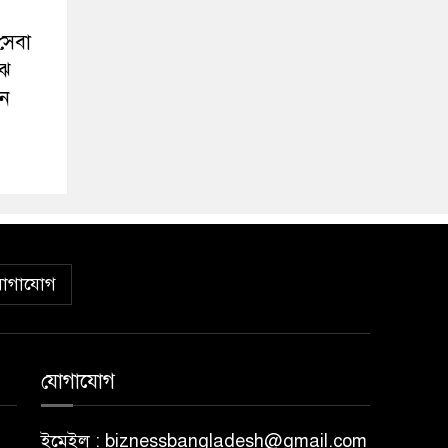
সেবা
ঝে
রন
োগাযোগ
যোগাযোগ
ইমেইল : biznessbangladesh@gmail.com