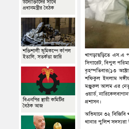
উদ্যোক্তাদের সাথে
প্রধানমন্ত্রীর বৈঠক
শক্তিশালী ভূমিকম্পে কাঁপল
খাগড়াছড়িতে এস.এ পরিব
ইতালি, সতর্কতা জারি
সিগারেট, বিপুল পরিমা
বৃহস্পতিবার(১৩ অক্ট
শফিকুল ইসলাম সঙ্গীয়
মঞ্জুরুল আলম এর নেতৃ
ওয়ার্ড, নারিকেলবাগা
বিএনপির স্থায়ী কমিটির
প্রশাসন।
বৈঠক আজ
অভিযানে ৩২ বিজিবি 
থানার পুলিশ সদস্যরা 