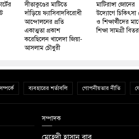
র্টের
সীতাকুণ্ডের মাটিতে
মাটিরাঙ্গা জোনের
ট
দাঁড়িয়ে ফ্যাসিবাদবিরোধী
উদ্যোগে চিকিৎসা 
আন্দোলনের প্রতি
ও শিক্ষার্থীদের মা
একাত্মতা প্রকাশ
শিক্ষা সামগ্রী বিত
করেছিলেন খালেদা জিয়া-
আসলাম চৌধুরী
ম্পর্কে
ব্যবহারের শর্তাবলি
গোপনীয়তার নীতি
য
সম্পাদক
মেহেদী হাসান বাবু