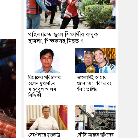
থাইল্যান্ডে স্কুলে শিক্ষার্থীর বন্দুক
হামলা, শিক্ষকসহ নিহত ৭
বিমানের পরিচালক
স্কালোনিই আমার
হলেন যুগ্মসচিব
প্ল্যান ‘এ’, ‘বি’ এবং
মাহবুবুল আলম
‘সি’: তাপিয়া
সিদ্দিকী
সেপ্টেম্বরে যুক্তরাষ্ট্র
সৌদি আরবে হুথিদের