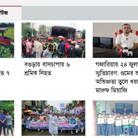
নিউজ
বগুড়ায় বাসচাপায় ৬
গজারিয়ায় ২৪ জুল
হত ৭
শ্রমিক নিহত
স্মৃতিচারণ: গুমের
অভিজ্ঞতা তুলে ধ
মারুফ মিয়াজি