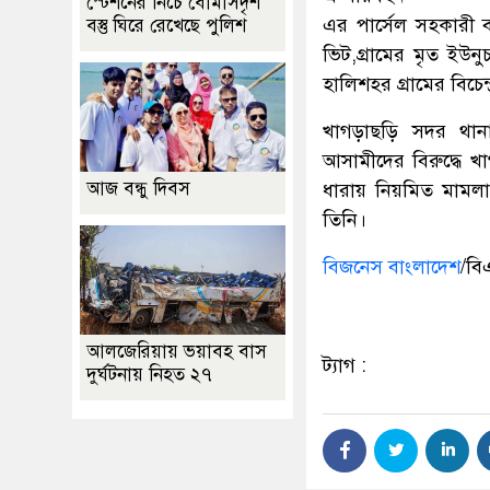
স্টেশনের নিচে বোমাসদৃশ
এর পার্সেল সহকারী 
বস্তু ঘিরে রেখেছে পুলিশ
ভিট,গ্রামের মৃত ইউন
হালিশহর গ্রামের বিচেন্
খাগড়াছড়ি সদর থানা
আসামীদের বিরুদ্ধে 
আজ বন্ধু দিবস
ধারায় নিয়মিত মামল
তিনি।
বিজনেস বাংলাদেশ
/বি
আলজেরিয়ায় ভয়াবহ বাস
ট্যাগ :
দুর্ঘটনায় নিহত ২৭