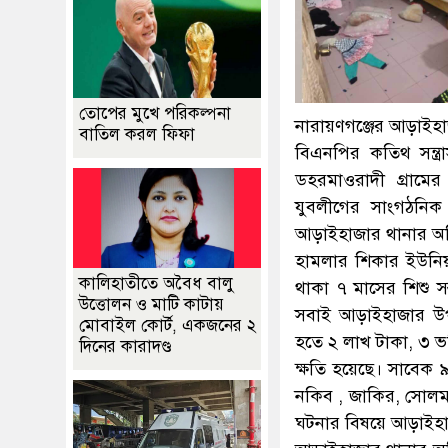
তোপের মুখে পরিকল্পনা
নারায়ণগঞ্জের আড়াইহ
বাতিল করল ফিফা
বিএনপির কতিথ সন্ত্র
ডহরমাওরাদী গ্রামের 
যুবলীগের সাংগঠনি
আড়াইহাজার থানার অফি
হামলার শিকার ইউনি
কালিহাতীতে অবৈধ বালু
থাকা ৭ মাসের শিশু 
উত্তোলন ও মাটি কাটায়
সবাই আড়াইহাজার উপজে
মোবাইল কোর্ট, একজনের ২
হতে ২ লাখ টাকা, ৩ ভর
দিনের কারাদণ্ড
ক্ষতি হয়েছে। সাবেক 
নকিব , জাকির, সোলমান
ঘটনার বিষয়ে আড়াইহাজ