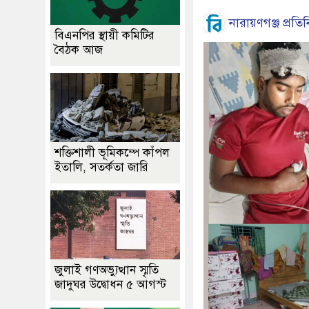
নারায়ণগঞ্জ প্রতিন
বিএনপির স্থায়ী কমিটির
বৈঠক আজ
শক্তিশালী ভূমিকম্পে কাঁপল
ইতালি, সতর্কতা জারি
জুলাই গণঅভ্যুত্থান স্মৃতি
জাদুঘর উদ্বোধন ৫ আগস্ট