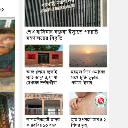
২২
শেখ হাসিনার বক্তব্য ইস্যুতে পররাষ্ট্র
মন্ত্রণালয়ের বিবৃতি
আজ খুলছে জুলাই
হরমুজ নিয়ে ওমানের
স্মৃতি জাদুঘর, যা যা
সঙ্গে চুক্তি চূড়ান্ত
দেখবেন দর্শনার্থীরা
পর্যায়ে: ইরান
লালমনিরহাটে মাদক
হাম উপসর্গে আরও ২
কারবারির ১০ বছর
শিশুর মৃত্যু