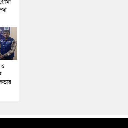
্রামী
িজা
া ও
ক
েফতার