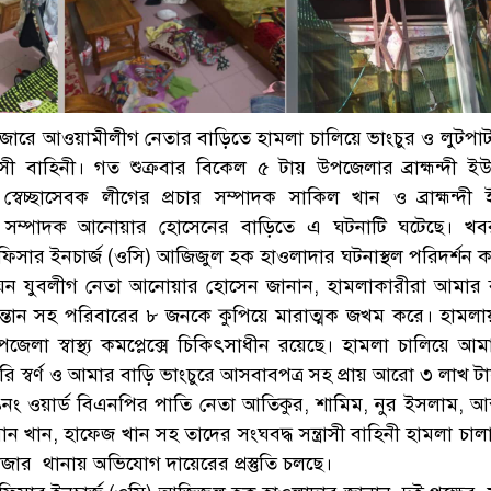
াজারে আওয়ামীলীগ নেতার বাড়িতে হামলা চালিয়ে ভাংচুর ও লুটপা
াসী বাহিনী। গত শুক্রবার বিকেল ৫ টায় উপজেলার ব্রাহ্মন্দী ই
স্বেচ্ছাসেবক লীগের প্রচার সম্পাদক সাকিল খান ও ব্রাহ্মন্দী
ক সম্পাদক আনোয়ার হোসেনের বাড়িতে এ ঘটনাটি ঘটেছে। খব
সার ইনচার্জ (ওসি) আজিজুল হক হাওলাদার ঘটনাস্থল পরিদর্শন 
য়ন যুবলীগ নেতা আনোয়ার হোসেন জানান, হামলাকারীরা আমার 
সন্তান সহ পরিবারের ৮ জনকে কুপিয়ে মারাত্মক জখম করে। হাম
লা স্বাস্থ্য কমপ্লেক্সে চিকিৎসাধীন রয়েছে। হামলা চালিয়ে আম
ি স্বর্ণ ও আমার বাড়ি ভাংচুরে আসবাবপত্র সহ প্রায় আরো ৩ লাখ টা
৯নং ওয়ার্ড বিএনপির পাতি নেতা আতিকুর, শামিম, নুর ইসলাম, আব
 খান, হাফেজ খান সহ তাদের সংঘবদ্ধ সন্ত্রাসী বাহিনী হামলা চালা
ার থানায় অভিযোগ দায়েরের প্রস্তুতি চলছে।