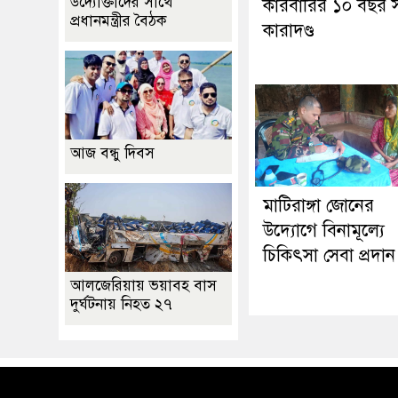
উদ্যোক্তাদের সাথে
কারবারির ১০ বছর স
প্রধানমন্ত্রীর বৈঠক
কারাদণ্ড
আজ বন্ধু দিবস
মাটিরাঙ্গা জোনের
উদ্যোগে বিনামূল্যে
চিকিৎসা সেবা প্রদান
আলজেরিয়ায় ভয়াবহ বাস
দুর্ঘটনায় নিহত ২৭