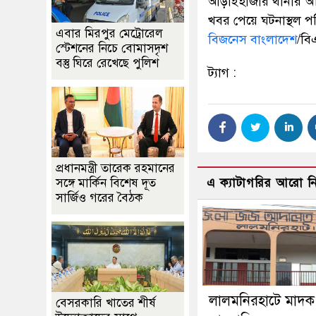
আড়াইহাজার থানার অফি
খবর পেয়ে ঘটনাস্থল পর
এবার মিরপুর মেট্রোরেল
বিজনেস বাংলাদেশ
/বি
স্টেশনের নিচে বোমাসদৃশ
বস্তু ঘিরে রেখেছে পুলিশ
ট্যাগ :
প্রধানমন্ত্রী তারেক রহমানের
এ ক্যাটাগরির আরো 
সঙ্গে মার্কিন বিশেষ দূত
সার্জিও গরের বৈঠক
লালমনিরহাটে মাদক
বেসরকারি খাতের শীর্ষ