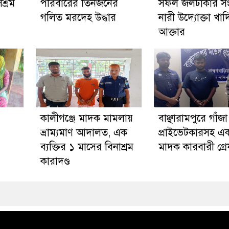
শ্রম
পরিবারের তিনজনের
সফল জলঢাকার সংগ
গলিত মরদেহ উদ্ধার
নারী উদ্যোক্তা খাদ
আক্তার
কালীগঞ্জে মাদক মামলায়
বাঞ্ছারামপুরে গাঁজ
ভ্রাম্যমাণ আদালত, এক
প্রাইভেটকারসহ এ
ব্যক্তির ১ মাসের বিনাশ্রম
মাদক কারবারী গ্র
কারাদণ্ড