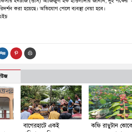
সার ইনচার্জ (ওসি) আজিজুল হক হাওলাদার জানান, দুই পক্ষের স
িদর্শন করা হয়েছে। অভিযোগ পেলে ব্যবস্থা নেয়া হবে।
এইচ
নিউজ
‎বাগেরহাটে একই
কফি রাম্বুটান কোক