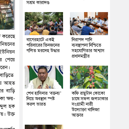
সশ্রম কারাদণ্ড
ট করেছে
‎বাগেরহাটে একই
নিরাপদ পানি
উনিয়নের
পরিবারের তিনজনের
ব্যবস্থাপনা নিশ্চিতে
গলিত মরদেহ উদ্ধার
সহযোগিতার আশ্বাস
 ইউনিয়ন
প্রধানমন্ত্রীর
র পেয়ে
করেন।
বাড়িতে
লায় আহত
ার বাড়ি
শেখ হাসিনার ‘বক্তব্য’
কফি রাম্বুটান কোকো
কা ক্ষয়-
নিয়ে অবস্থান স্পষ্ট
চাষে সফল জলঢাকার
করল ভারত
সংগ্রামী নারী
্দুল হক
উদ্যোক্তা খাদিজা
য়। উক্ত
আক্তার