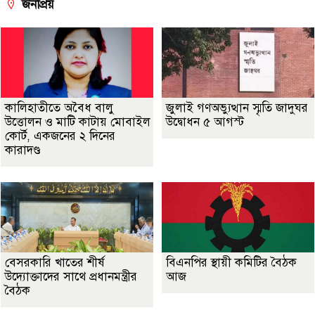
জনপ্রিয়
কালিহাতীতে অবৈধ বালু
জুলাই গণঅভ্যুত্থান স্মৃতি জাদুঘর
উত্তোলন ও মাটি কাটায় মোবাইল
উদ্বোধন ৫ আগস্ট
কোর্ট, একজনের ২ দিনের
কারাদণ্ড
বেসরকারি খাতের শীর্ষ
বিএনপির স্থায়ী কমিটির বৈঠক
উদ্যোক্তাদের সাথে প্রধানমন্ত্রীর
আজ
বৈঠক