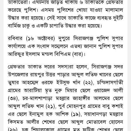
ডাকাতেরা। এঘটনায় জড়িত থাকায় ৬ ডাকাতকে গ্রেফতার
করেছে পুলিশ। এসময় পুলিশের খোয়া যাওয়া মালামাল
উদ্ধার করা হয়েছে। সেই সাথে ডাকাতি কাজে ব্যবহৃত দুইটি
বার্মিজ চাকু ও একটি চাপাতি উদ্ধার করা হয়েছে।
রবিবার (১৬ অক্টোবর) দুপুরে সিরাজগঞ্জ পুলিশ সুপার
কার্যালয়ে এক সংবাদ সম্মেলনে এতথ্য জানান পুলিশ সুপার
আরিফুর ইসলাম মন্ডল বিপিএম (বার)।
গ্রেফতার ডাকাত দরের সদস্যরা হলেন, সিরাজগঞ্জ সদর
উপজেলার রায়পুর উত্তর পাড়ার আব্দুল লতিফ খানের ছেলে
তুষার আহম্মেদ ওরফে ইউসুফ খাঁন (২২), চন্ডিদাসগাঁতী
গ্রামের ভারাটিয়া মৃত নুরু মিয়ার ছেলে ওয়াজেদ আলী
(৩৪), চর-মালশাপাড়া মহল্লার জাহাঙ্গীর আলমের ছেলে
আব্দুল লতিফ খান (২১), পুর্ব মোহনপুর গ্রামের বাবু কশাই
এর ছেলে ইনামুল হক আশিক (১৯), সয়াধানগড়া মহল্লার
কিসমত আলীর শেখের ছেলে আব্দুল মোতাবেল হোসেন
(২৬), চক শিয়ালকোল গ্রামের মৃত ফটিক শেখের ছেলে