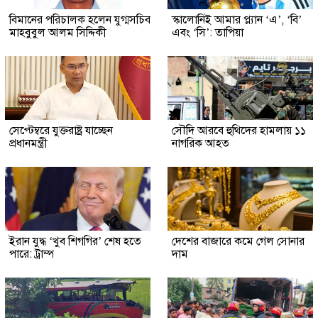
বিমানের পরিচালক হলেন যুগ্মসচিব
স্কালোনিই আমার প্ল্যান ‘এ’, ‘বি’
মাহবুবুল আলম সিদ্দিকী
এবং ‘সি’: তাপিয়া
সেপ্টেম্বরে যুক্তরাষ্ট্র যাচ্ছেন
সৌদি আরবে হুথিদের হামলায় ১১
প্রধানমন্ত্রী
নাগরিক আহত
ইরান যুদ্ধ ‘খুব শিগগির’ শেষ হতে
দেশের বাজারে কমে গেল সোনার
পারে: ট্রাম্প
দাম