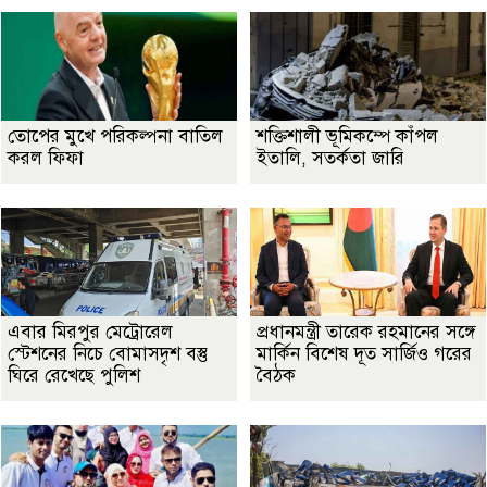
তোপের মুখে পরিকল্পনা বাতিল
শক্তিশালী ভূমিকম্পে কাঁপল
করল ফিফা
ইতালি, সতর্কতা জারি
এবার মিরপুর মেট্রোরেল
প্রধানমন্ত্রী তারেক রহমানের সঙ্গে
স্টেশনের নিচে বোমাসদৃশ বস্তু
মার্কিন বিশেষ দূত সার্জিও গরের
ঘিরে রেখেছে পুলিশ
বৈঠক