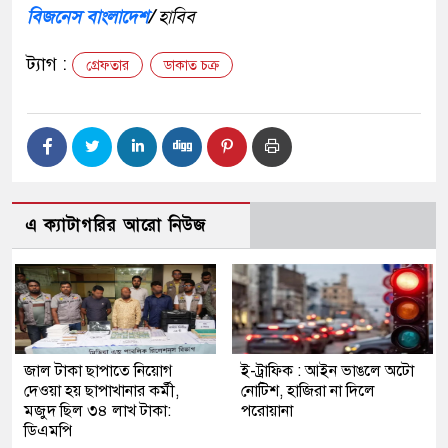
বিজনেস বাংলাদেশ
/
হাবিব
ট্যাগ :
গ্রেফতার
ডাকাত চক্র
এ ক্যাটাগরির আরো নিউজ
জাল টাকা ছাপাতে নিয়োগ
ই-ট্রাফিক : আইন ভাঙলে অটো
দেওয়া হয় ছাপাখানার কর্মী,
নোটিশ, হাজিরা না দিলে
মজুদ ছিল ৩৪ লাখ টাকা:
পরোয়ানা
ডিএমপি