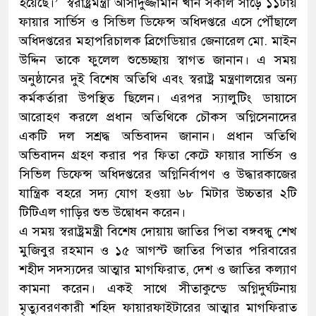
হয়েছে।’ স্বরাষ্ট্রমন্ত্রী আসাদুজ্জামান খান সকাল সাড়ে ১১টায়
ফায়ার সার্ভিস ও সিভিল ডিফেন্স অধিদপ্তরে এসে পৌঁছালে
অধিদপ্তরের মহাপরিচালক ব্রিগেডিয়ার জেনারেল মো. মাইন
উদ্দিন তাকে ফুলেল শুভেচ্ছায় স্বাগত জানান। এ সময়
অনুষ্ঠানের দুই বিশেষ অতিথি এবং স্বরাষ্ট্র মন্ত্রণালয়ের অন্য
কর্মকর্তারা উপস্থিত ছিলেন। এরপর স্যালুটিং ডায়াসে
আরোহণ করলে প্রধান অতিথিকে চৌকস অগ্নিসেনাদের
একটি দল সশ্রদ্ধ অভিবাদন জানান। প্রধান অতিথি
অভিবাদন গ্রহণ করার পর ফিতা কেটে ফায়ার সার্ভিস ও
সিভিল ডিফেন্স অধিদপ্তরের অগ্নিনির্বাপণ ও উদ্ধারকাজের
যান্ত্রিক বহরে সদ্য যোগ হওয়া ৬৮ মিটার উচ্চতার ২টি
টিটিএল গাড়ির শুভ উদ্বোধন করেন।
এ সময় স্বরাষ্ট্রমন্ত্রী বিশেষ দোয়ায় জাতির পিতা বঙ্গবন্ধু শেখ
মুজিবুর রহমান ও ১৫ আগস্ট জাতির পিতার পরিবারের
শহীদ সদস্যদের আত্মার মাগফিরাত, দেশ ও জাতির কল্যাণ
কামনা করেন। একই সাথে সীতাকুন্ডে অগ্নিদুর্ঘটনায়
মৃত্যুবরণকারী শহিদ ফায়ারফাইটারের আত্মার মাগফিরাত