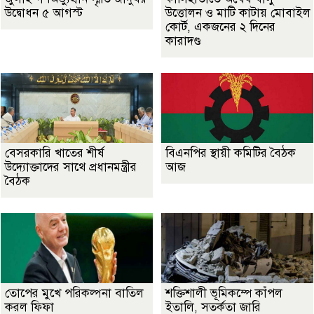
উদ্বোধন ৫ আগস্ট
উত্তোলন ও মাটি কাটায় মোবাইল
কোর্ট, একজনের ২ দিনের
কারাদণ্ড
বেসরকারি খাতের শীর্ষ
বিএনপির স্থায়ী কমিটির বৈঠক
উদ্যোক্তাদের সাথে প্রধানমন্ত্রীর
আজ
বৈঠক
তোপের মুখে পরিকল্পনা বাতিল
শক্তিশালী ভূমিকম্পে কাঁপল
করল ফিফা
ইতালি, সতর্কতা জারি