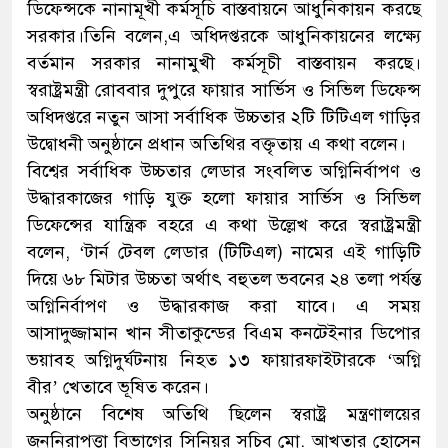
ডিফেন্সকে নানামূখী কর্মসূচি বাস্তবায়নে আধুনিকায়ন করছে
সরকার।তিনি বলেন,এ অধিদপ্তরকে আধুনিকায়নের লক্ষ্যে
বর্তমান সরকার নানামুখী কর্মসূচী বাস্তবায়ন করছে।
স্বরাষ্ট্রমন্ত্রী রোববার দুপুরে ফায়ার সার্ভিস ও সিভিল ডিফেন্স
অধিদপ্তরে নতুন আসা সর্বাধিক উচ্চতার ২টি টিটিএল গাড়ির
উদ্বোধনী অনুষ্ঠানে প্রধান অতিথির বক্তৃতায় এ কথা বলেন।
বিশ্বের সর্বাধিক উচ্চতার লেডার সংবলিত অগ্নিনির্বাপণ ও
উদ্ধারকাজের গাড়ি যুক্ত হলো ফায়ার সার্ভিস ও সিভিল
ডিফেন্সের যান্ত্রিক বহরে এ কথা উল্লেখ করে স্বরাষ্ট্রমন্ত্রী
বলেন, ‘টার্ন টেবল লেডার (টিটিএল) নামের এই গাড়িটি
দিয়ে ৬৮ মিটার উচ্চতা অর্থাৎ বহুতল ভবনের ২৪ তলা পর্যন্ত
অগ্নিনির্বাপণ ও উদ্ধারকাজ করা যাবে। এ সময়
আসাদুজ্জামান খান সীতাকুন্ডের বিএম কনটেইনার ডিপোর
ভয়াবহ অগ্নিদুর্ঘটনায় নিহত ১৩ ফায়ারফাইটারকে ‘অগ্নি
বীর’ খেতাবে ভূষিত করেন।
অনুষ্ঠানে বিশেষ অতিথি ছিলেন স্বরাষ্ট্র মন্ত্রণালয়ের
জননিরাপত্তা বিভাগের সিনিয়র সচিব মো. আখতার হোসেন