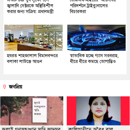
জ্বালানি সেক্টরকে অস্থিতিশীল
পরিদর্শনে ট্রাইব্যুনালের
করার জন্য সক্রিয়: প্রধানমন্ত্রী
বিচারকরা
হযরত শাহজালাল বিমানবন্দরে
স্বাভাবিক হচ্ছে গ্যাস সরবরাহ,
বলাকা লাউঞ্জে আগুন
ধীরে ধীরে কমছে ভোগান্তিও
জনপ্রিয়
জুলাই গণঅভ্যুত্থান স্মৃতি জাদুঘর
কালিহাতীতে অবৈধ বালু