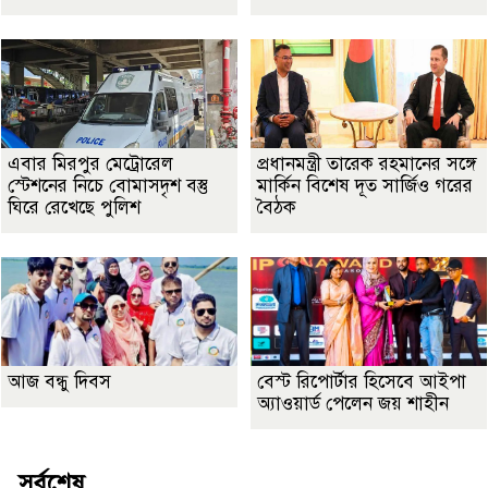
এবার মিরপুর মেট্রোরেল
প্রধানমন্ত্রী তারেক রহমানের সঙ্গে
স্টেশনের নিচে বোমাসদৃশ বস্তু
মার্কিন বিশেষ দূত সার্জিও গরের
ঘিরে রেখেছে পুলিশ
বৈঠক
আজ বন্ধু দিবস
বেস্ট রিপোর্টার হিসেবে আইপা
অ্যাওয়ার্ড পেলেন জয় শাহীন
সর্বশেষ