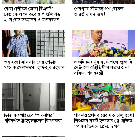
নোয়াখালীতে জেলা বিএনপি
শেরপুরে সীমান্তে ৬শ বোতল
নেতাকে লক্ষ্য করে গুলি গুলিবিদ্ধ
ভারতীয় মদ জব্দ!
২: সংবাদ সম্মেলন ও মানববন্ধন
তনু হত্যা মামলায় ফের গ্রেপ্তার
একটি চক্র খুব সুকৌশলে জ্বালানি
সাবেক সেনাসদস্য হাফিজুর রহমান
সেক্টরকে অস্থিতিশীল করার জন্য
সক্রিয়: প্রধানমন্ত্রী
ডিজিএফআইয়ের ‘আয়নাঘর’
পাবনায় প্রথমবারের মত চালু হলো
পরিদর্শনে ট্রাইব্যুনালের বিচারকরা
শিশুদের সফট ইনডোর প্লে-গ্রাউন্ড
‘পিএস ডিসনে প্লে-গ্রাউন্ড’