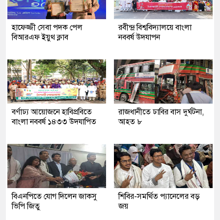
হাফেজ্জী সেবা পদক পেল
রবীন্দ্র বিশ্ববিদ্যালয়ে বাংলা
বিআরএফ ইয়ুথ ক্লাব
নববর্ষ উদযাপন
বর্ণাঢ্য আয়োজনে হাবিপ্রবিতে
রাজধানীতে ঢাবির বাস দুর্ঘটনা,
বাংলা নববর্ষ ১৪৩৩ উদযাপিত
আহত ৮
বিএনপিতে যোগ দিলেন জাকসু
শিবির-সমর্থিত প্যানেলের বড়
ভিপি জিতু
জয়