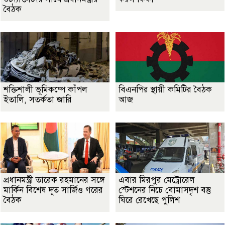
বৈঠক
শক্তিশালী ভূমিকম্পে কাঁপল
বিএনপির স্থায়ী কমিটির বৈঠক
ইতালি, সতর্কতা জারি
আজ
প্রধানমন্ত্রী তারেক রহমানের সঙ্গে
এবার মিরপুর মেট্রোরেল
মার্কিন বিশেষ দূত সার্জিও গরের
স্টেশনের নিচে বোমাসদৃশ বস্তু
বৈঠক
ঘিরে রেখেছে পুলিশ