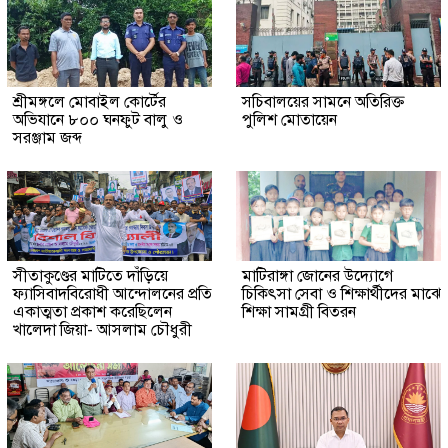
শ্রীমঙ্গলে মোবাইল কোর্টের
সচিবালয়ের সামনে অতিরিক্ত
অভিযানে ৮০০ ঘনফুট বালু ও
পুলিশ মোতায়েন
সরঞ্জাম জব্দ
সীতাকুণ্ডের মাটিতে দাঁড়িয়ে
মাটিরাঙ্গা জোনের উদ্যোগে
ফ্যাসিবাদবিরোধী আন্দোলনের প্রতি
চিকিৎসা সেবা ও শিক্ষার্থীদের মাঝে
একাত্মতা প্রকাশ করেছিলেন
শিক্ষা সামগ্রী বিতরন
খালেদা জিয়া- আসলাম চৌধুরী