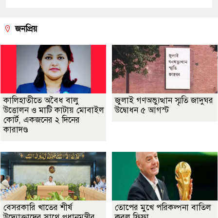
জনপ্রিয়
কালিহাতীতে অবৈধ বালু
জুলাই গণঅভ্যুত্থান স্মৃতি জাদুঘর
উত্তোলন ও মাটি কাটায় মোবাইল
উদ্বোধন ৫ আগস্ট
কোর্ট, একজনের ২ দিনের
কারাদণ্ড
বেসরকারি খাতের শীর্ষ
তোপের মুখে পরিকল্পনা বাতিল
উদ্যোক্তাদের সাথে প্রধানমন্ত্রীর
করল ফিফা