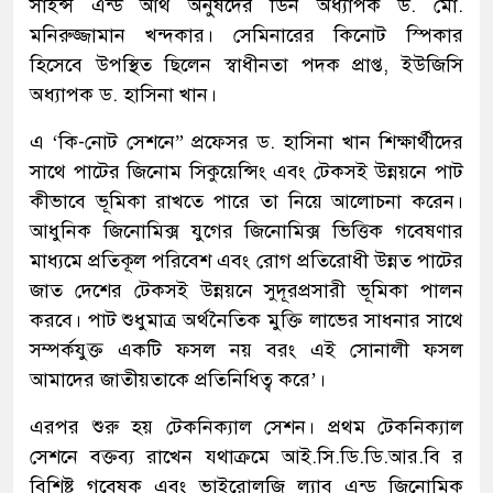
সাইন্স এন্ড আর্থ অনুষদের ডিন অধ্যাপক ড. মো.
মনিরুজ্জামান খন্দকার। সেমিনারের কিনোট স্পিকার
হিসেবে উপস্থিত ছিলেন স্বাধীনতা পদক প্রাপ্ত, ইউজিসি
অধ্যাপক ড. হাসিনা খান।
এ ‘কি-নোট সেশনে” প্রফেসর ড. হাসিনা খান শিক্ষার্থীদের
সাথে পাটের জিনোম সিকুয়েন্সিং এবং টেকসই উন্নয়নে পাট
কীভাবে ভূমিকা রাখতে পারে তা নিয়ে আলোচনা করেন।
আধুনিক জিনোমিক্স যুগের জিনোমিক্স ভিত্তিক গবেষণার
মাধ্যমে প্রতিকূল পরিবেশ এবং রোগ প্রতিরোধী উন্নত পাটের
জাত দেশের টেকসই উন্নয়নে সুদূরপ্রসারী ভূমিকা পালন
করবে। পাট শুধুমাত্র অর্থনৈতিক মুক্তি লাভের সাধনার সাথে
সম্পর্কযুক্ত একটি ফসল নয় বরং এই সোনালী ফসল
আমাদের জাতীয়তাকে প্রতিনিধিত্ব করে’।
এরপর শুরু হয় টেকনিক্যাল সেশন। প্রথম টেকনিক্যাল
সেশনে বক্তব্য রাখেন যথাক্রমে আই.সি.ডি.ডি.আর.বি র
বিশিষ্ট গবেষক এবং ভাইরোলজি ল্যাব এন্ড জিনোমিক