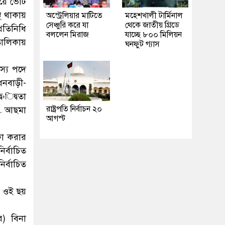
িয়ে ভোট
থ থাকায়
অস্ট্রেলিয়ার মাটিতে
মহেশখালী টার্মিনাল
সেঞ্চুরি করে যা
থেকে জাতীয় গ্রিডে
রতিনিধি
বললেন মিরাজ
যাচ্ছে ৮০০ মিলিয়ন
তালিকায়
ঘনফুট গ্যাস
দস্য পদে
-ধনবাড়ী-
ব›িদ্বতা
রাষ্ট্রপতি নির্বাচন ২০
া. আছমা
আগস্ট
কা করার
ির্বাচিত
র্বাচিত
ড়া ওই ছয়
র) বিনা