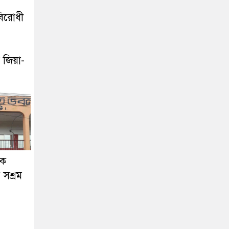
বিরোধী
 জিয়া-
দক
সশ্রম