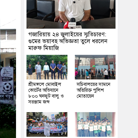
গজারিয়ায় ২৪ জুলাইয়ের স্মৃতিচারণ:
গুমের ভয়াবহ অভিজ্ঞতা তুলে ধরলেন
মারুফ মিয়াজি
শ্রীমঙ্গলে মোবাইল
সচিবালয়ের সামনে
কোর্টের অভিযানে
অতিরিক্ত পুলিশ
৮০০ ঘনফুট বালু ও
মোতায়েন
সরঞ্জাম জব্দ