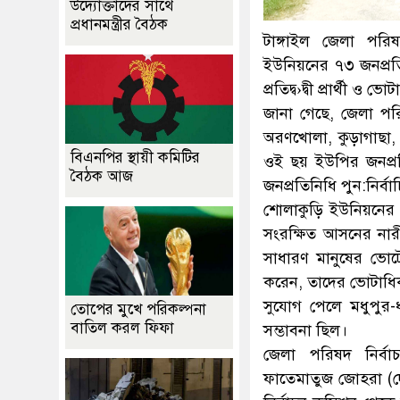
উদ্যোক্তাদের সাথে
প্রধানমন্ত্রীর বৈঠক
টাঙ্গাইল জেলা পরি
ইউনিয়নের ৭৩ জনপ্রত
প্রতিদ্ব›দ্বী প্রার্থী 
জানা গেছে, জেলা পর
অরণখোলা, কুড়াগাছা, 
বিএনপির স্থায়ী কমিটির
ওই ছয় ইউপির জনপ্রত
বৈঠক আজ
জনপ্রতিনিধি পুন:নির্ব
শোলাকুড়ি ইউনিয়নের 
সংরক্ষিত আসনের নার
সাধারণ মানুষের ভোট
করেন, তাদের ভোটাধিকার
সুযোগ পেলে মধুপুর
তোপের মুখে পরিকল্পনা
বাতিল করল ফিফা
সম্ভাবনা ছিল।
জেলা পরিষদ নির্বাচন
ফাতেমাতুজ জোহরা (