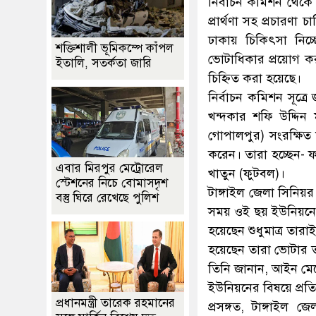
নির্বাচন কমিশন থেক
প্রার্থণা সহ প্রচার
ঢাকায় চিকিৎসা নিচ্
শক্তিশালী ভূমিকম্পে কাঁপল
ভোটাধিকার প্রয়োগ কর
ইতালি, সতর্কতা জারি
চিহ্নিত করা হয়েছে।
নির্বাচন কমিশন সূত্র
খন্দকার শফি উদ্দিন ম
গোপালপুর) সংরক্ষিত মহ
করেন। তারা হচ্ছেন-
এবার মিরপুর মেট্রোরেল
খাতুন (ফুটবল)।
স্টেশনের নিচে বোমাসদৃশ
টাঙ্গাইল জেলা সিনিয়
বস্তু ঘিরে রেখেছে পুলিশ
সময় ওই ছয় ইউনিয়নের ন
হয়েছেন শুধুমাত্র তার
হয়েছেন তারা ভোটার ত
তিনি জানান, আইন মেনে
ইউনিয়নের বিষয়ে প্রতিদ
প্রধানমন্ত্রী তারেক রহমানের
প্রসঙ্গত, টাঙ্গাইল 