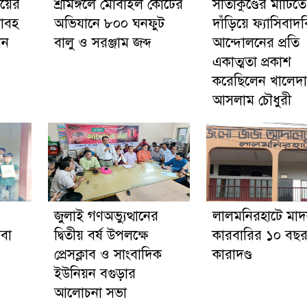
ইয়ের
শ্রীমঙ্গলে মোবাইল কোর্টের
সীতাকুণ্ডের মাটিতে
য়াবহ
অভিযানে ৮০০ ঘনফুট
দাঁড়িয়ে ফ্যাসিবাদ
েন
বালু ও সরঞ্জাম জব্দ
আন্দোলনের প্রতি
একাত্মতা প্রকাশ
করেছিলেন খালেদা
আসলাম চৌধুরী
জুলাই গণঅভ্যুত্থানের
লালমনিরহাটে মা
েবা
দ্বিতীয় বর্ষ উপলক্ষে
কারবারির ১০ বছর 
প্রেসক্লাব ও সাংবাদিক
কারাদণ্ড
ইউনিয়ন বগুড়ার
আলোচনা সভা