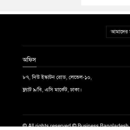
আমাদের স
অফিস
৮৭, নিউ ইস্কাটন রোড, লেভেল-১০,
ফ্ল্যাট ৯/বি, এসি মার্কেট, ঢাকা।
© All rights reserved © Business Bangladesh