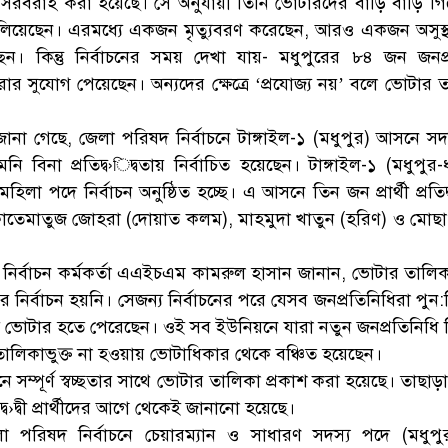
ে সরবরাহ করা হয়েছে। সে অনুযায়ী তিনি ভোটারদের বাড়ি বাড়ি গ
ণা চালিয়েছেন। এরমধ্যে একজন মৃত্যুবরণ করেছেন, আরও একজন অসুস্
ছেন। কিন্তু নির্বাচনের সময় দেখা যায়- মধুপুরের ৮৪ জন জনপ্
ার সুযোগ পেয়েছেন। অন্যদের ক্ষেত্রে ‘প্রযোজ্য নয়’ বলে ভোটার 
ে জানা গেছে, জেলা পরিষদ নির্বাচনে টাঙ্গাইল-১ (মধুপুর) আসনে স
নি বিনা প্রতিদ্ব›িদ্বতায় নির্বাচিত হয়েছেন। টাঙ্গাইল-১ (মধুপুর
িলা পদে নির্বাচন অনুষ্ঠিত হচ্ছে। এ আসনে তিন জন প্রার্থী প্রতিদ্
 ফাতেমাতুজ জোহরা (দোয়াত কলম), মাহমুদা খাতুন (হরিণ) ও মোছ
র নির্বাচন কর্মকর্তা এএইচএম কামরুল হাসান জানান, ভোটার তালি
ির্বাচন হয়নি। সেজন্য নির্বাচনের পরে যেসব জনপ্রতিনিধিরা পুন:ন
াই ভোটার হতে পেরেছেন। ওই সব ইউনিয়নে যারা নতুন জনপ্রতিনিধি নি
ালিকাভুক্ত না হওয়ায় ভোটাধিকার থেকে বঞ্চিত হয়েছেন।
 সম্পূর্ণ স্বচ্ছতার সাথে ভোটার তালিকা প্রকাশ করা হয়েছে। তাছা
্ব›দ্বী প্রার্থীদের আগে থেকেই জানানো হয়েছে।
জেলা পরিষদ নির্বাচনে চেয়ারম্যান ও সাধারণ সদস্য পদে (মধুপু