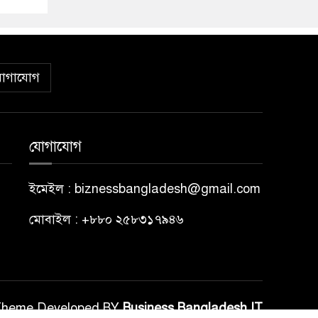
োগাযোগ
যোগাযোগ
ইমেইল : biznessbangladesh@gmail.com
মোবাইল : +৮৮০ ২৫৮৩১৭৯৪৬
Theme Developed BY
Business Bangladesh IT