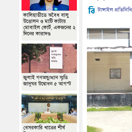
টাঙ্গাইল প্রতিনিধি
কালিহাতীতে অবৈধ বালু
উত্তোলন ও মাটি কাটায়
মোবাইল কোর্ট, একজনের ২
দিনের কারাদণ্ড
জুলাই গণঅভ্যুত্থান স্মৃতি
জাদুঘর উদ্বোধন ৫ আগস্ট
বেসরকারি খাতের শীর্ষ