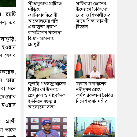
সীতাকুণ্ডের মাটিতে
মাটিরাঙ্গা জোনের
দাঁড়িয়ে
উদ্যোগে চিকিৎসা
এর ছয়টি
ফ্যাসিবাদবিরোধী
সেবা ও শিক্ষার্থীদের
আন্দোলনের প্রতি
মাঝে শিক্ষা সামগ্রী
সন-১ এর
একাত্মতা প্রকাশ
বিতরন
করেছিলেন খালেদা
লাকুড়ি,
জিয়া- আসলাম
চৌধুরী
ত হওয়ায়
নে যেসব
 নকরেক,
ন, তারা
জুলাই গণঅভ্যুত্থানের
ঢাকার চারপাশের
ারা মনে
দ্বিতীয় বর্ষ উপলক্ষে
নদীদূষণ রোধে
প্রেসক্লাব ও সাংবাদিক
কর্মপরিকল্পনা তৈরির
ট দেওয়ার
ইউনিয়ন বগুড়ার
নির্দেশ প্রধানমন্ত্রীর
ন হওয়ার
আলোচনা সভা
্রার্থী
া তাকে