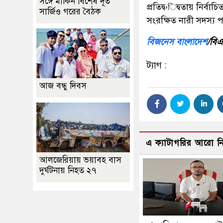
সঙ্গে মার্কিন বিশেষ দূত
প্রতিদ্ব›িদ্বতায় নির
সার্জিও গরের বৈঠক
সংরক্ষিত নারী সদস্য পদ
বিজনেস বাংলাদেশ
/বি
ট্যাগ :
আজ বন্ধু দিবস
এ ক্যাটাগরির আরো 
আলজেরিয়ায় ভয়াবহ বাস
দুর্ঘটনায় নিহত ২৭