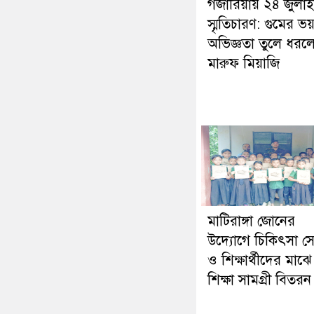
গজারিয়ায় ২৪ জুলা
স্মৃতিচারণ: গুমের ভ
অভিজ্ঞতা তুলে ধরল
মারুফ মিয়াজি
মাটিরাঙ্গা জোনের
উদ্যোগে চিকিৎসা স
ও শিক্ষার্থীদের মাঝে
শিক্ষা সামগ্রী বিতরন