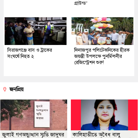
গ্রাউন্ড’
সিরাজগঞ্জে বাস ও ট্রাকের
দিনাজপুর পলিটেকনিকের হীরক
সংঘর্ষে নিহত ২
জয়ন্তী উপলক্ষে পুনর্মিলনীর
রেজিস্ট্রেশন শুরু!
জনপ্রিয়
জুলাই গণঅভ্যুত্থান স্মৃতি জাদুঘর
কালিহাতীতে অবৈধ বালু