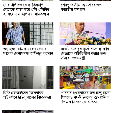
নোয়াখালীতে জেলা বিএনপি
শেরপুরে সীমান্তে ৬শ বোতল
নেতাকে লক্ষ্য করে গুলি গুলিবিদ্ধ
ভারতীয় মদ জব্দ!
২: সংবাদ সম্মেলন ও মানববন্ধন
তনু হত্যা মামলায় ফের গ্রেপ্তার
একটি চক্র খুব সুকৌশলে জ্বালানি
সাবেক সেনাসদস্য হাফিজুর রহমান
সেক্টরকে অস্থিতিশীল করার জন্য
সক্রিয়: প্রধানমন্ত্রী
ডিজিএফআইয়ের ‘আয়নাঘর’
পাবনায় প্রথমবারের মত চালু হলো
পরিদর্শনে ট্রাইব্যুনালের বিচারকরা
শিশুদের সফট ইনডোর প্লে-গ্রাউন্ড
‘পিএস ডিসনে প্লে-গ্রাউন্ড’