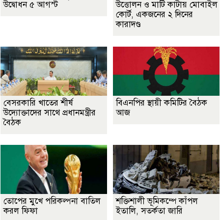
উদ্বোধন ৫ আগস্ট
উত্তোলন ও মাটি কাটায় মোবাইল
কোর্ট, একজনের ২ দিনের
কারাদণ্ড
বেসরকারি খাতের শীর্ষ
বিএনপির স্থায়ী কমিটির বৈঠক
উদ্যোক্তাদের সাথে প্রধানমন্ত্রীর
আজ
বৈঠক
তোপের মুখে পরিকল্পনা বাতিল
শক্তিশালী ভূমিকম্পে কাঁপল
করল ফিফা
ইতালি, সতর্কতা জারি