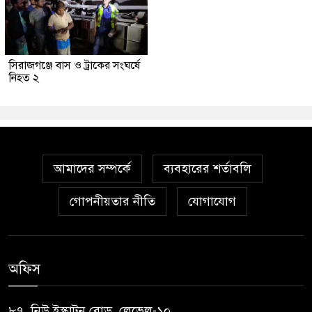
সিরাজগঞ্জে বাস ও ট্রাকের সংঘর্ষে
নিহত ২
আমাদের সম্পর্কে
ব্যবহারের শর্তাবলি
গোপনীয়তার নীতি
যোগাযোগ
অফিস
৮৭, নিউ ইস্কাটন রোড, লেভেল-১০,