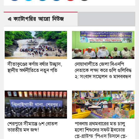
এ ক্যাটাগরির আরো নিউজ
সীতাকুণ্ডের ঝর্ণায় বর্ষার উচ্ছ্বাস,
নোয়াখালীতে জেলা বিএনপি
স্থানীয় অর্থনীতিতে নতুন গতি
নেতাকে লক্ষ্য করে গুলি গুলিবিদ্ধ
২: সংবাদ সম্মেলন ও মানববন্ধন
শেরপুরে সীমান্তে ৬শ বোতল
পাবনায় প্রথমবারের মত চালু
ভারতীয় মদ জব্দ!
হলো শিশুদের সফট ইনডোর
প্লে-গ্রাউন্ড ‘পিএস ডিসনে প্লে-