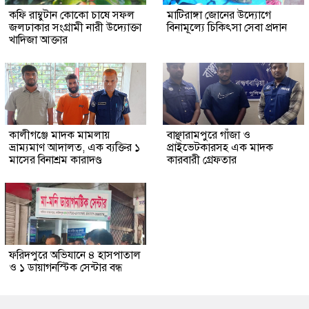
কফি রাম্বুটান কোকো চাষে সফল
মাটিরাঙ্গা জোনের উদ্যোগে
জলঢাকার সংগ্রামী নারী উদ্যোক্তা
বিনামূল্যে চিকিৎসা সেবা প্রদান
খাদিজা আক্তার
কালীগঞ্জে মাদক মামলায়
বাঞ্ছারামপুরে গাঁজা ও
ভ্রাম্যমাণ আদালত, এক ব্যক্তির ১
প্রাইভেটকারসহ এক মাদক
মাসের বিনাশ্রম কারাদণ্ড
কারবারী গ্রেফতার
ফরিদপুরে অভিযানে ৪ হাসপাতাল
ও ১ ডায়াগনস্টিক সেন্টার বন্ধ