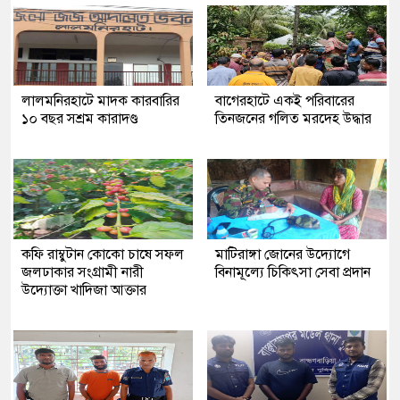
লালমনিরহাটে মাদক কারবারির
‎বাগেরহাটে একই পরিবারের
১০ বছর সশ্রম কারাদণ্ড
তিনজনের গলিত মরদেহ উদ্ধার
কফি রাম্বুটান কোকো চাষে সফল
মাটিরাঙ্গা জোনের উদ্যোগে
জলঢাকার সংগ্রামী নারী
বিনামূল্যে চিকিৎসা সেবা প্রদান
উদ্যোক্তা খাদিজা আক্তার