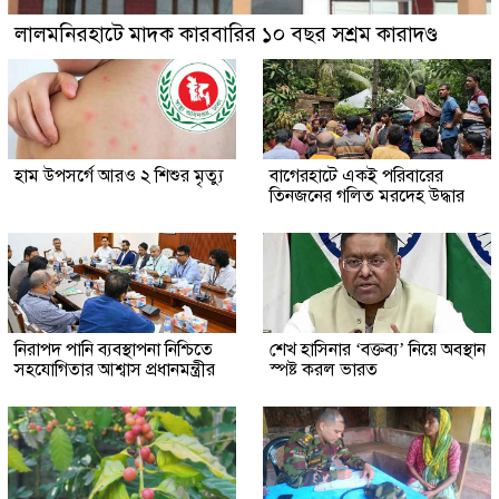
লালমনিরহাটে মাদক কারবারির ১০ বছর সশ্রম কারাদণ্ড
হাম উপসর্গে আরও ২ শিশুর মৃত্যু
‎বাগেরহাটে একই পরিবারের
তিনজনের গলিত মরদেহ উদ্ধার
নিরাপদ পানি ব্যবস্থাপনা নিশ্চিতে
শেখ হাসিনার ‘বক্তব্য’ নিয়ে অবস্থান
সহযোগিতার আশ্বাস প্রধানমন্ত্রীর
স্পষ্ট করল ভারত