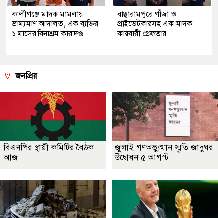
কালীগঞ্জে মাদক মামলায়
বাঞ্ছারামপুরে গাঁজা ও
ভ্রাম্যমাণ আদালত, এক ব্যক্তির
প্রাইভেটকারসহ এক মাদক
১ মাসের বিনাশ্রম কারাদণ্ড
কারবারী গ্রেফতার
জনপ্রিয়
বিএনপির স্থায়ী কমিটির বৈঠক
জুলাই গণঅভ্যুত্থান স্মৃতি জাদুঘর
আজ
উদ্বোধন ৫ আগস্ট