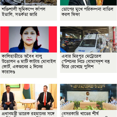
শক্তিশালী ভূমিকম্পে কাঁপল
তোপের মুখে পরিকল্পনা বাতিল
ইতালি, সতর্কতা জারি
করল ফিফা
কালিহাতীতে অবৈধ বালু
এবার মিরপুর মেট্রোরেল
উত্তোলন ও মাটি কাটায় মোবাইল
স্টেশনের নিচে বোমাসদৃশ বস্তু
কোর্ট, একজনের ২ দিনের
ঘিরে রেখেছে পুলিশ
কারাদণ্ড
প্রধানমন্ত্রী তারেক রহমানের সঙ্গে
বেসরকারি খাতের শীর্ষ