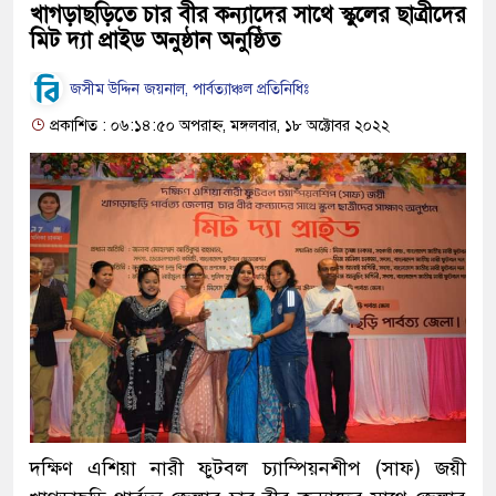
খাগড়াছড়িতে চার বীর কন্যাদের সাথে স্কুলের ছাত্রীদের
মিট দ্যা প্রাইড অনুষ্ঠান অনুষ্ঠিত
জসীম উদ্দিন জয়নাল, পার্বত্যাঞ্চল প্রতিনিধিঃ
প্রকাশিত : ০৬:১৪:৫০ অপরাহ্ন, মঙ্গলবার, ১৮ অক্টোবর ২০২২
দক্ষিণ এশিয়া নারী ফুটবল চ্যাম্পিয়নশীপ (সাফ) জয়ী