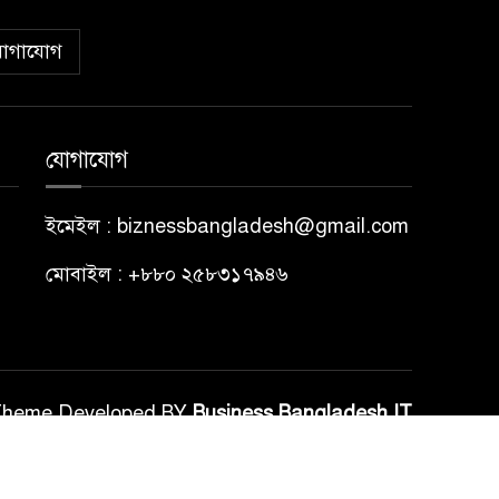
োগাযোগ
যোগাযোগ
ইমেইল : biznessbangladesh@gmail.com
মোবাইল : +৮৮০ ২৫৮৩১৭৯৪৬
Theme Developed BY
Business Bangladesh IT