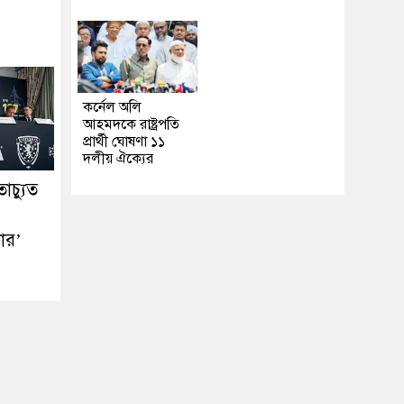
কর্নেল অলি
আহমদকে রাষ্ট্রপতি
প্রার্থী ঘোষণা ১১
দলীয় ঐক্যের
াচ্যুত
ার’