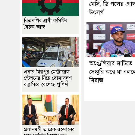
মেসি, ডি পলের গো
উৎসর্গ
বিএনপির স্থায়ী কমিটির
বৈঠক আজ
অস্ট্রেলিয়ার মাটিতে
সেঞ্চুরি করে যা বল
এবার মিরপুর মেট্রোরেল
স্টেশনের নিচে বোমাসদৃশ
মিরাজ
বস্তু ঘিরে রেখেছে পুলিশ
প্রধানমন্ত্রী তারেক রহমানের