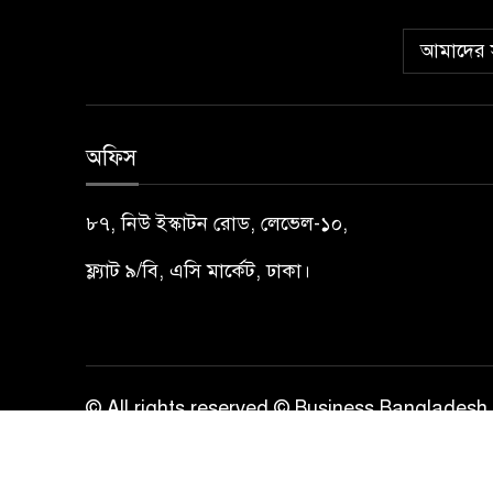
আমাদের স
অফিস
৮৭, নিউ ইস্কাটন রোড, লেভেল-১০,
ফ্ল্যাট ৯/বি, এসি মার্কেট, ঢাকা।
© All rights reserved © Business Bangladesh