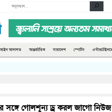
আইন আদালত
আন্তর্জাতিক
সারাদেশ
স্পোর্টস
এন্টারটেইনমে
ের সঙ্গে গোলশূন্য ড্র করল জাগো নিউজ