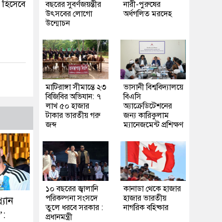
 হিসেবে
বছরের সুবর্ণজয়ন্তীর
নারী-পুরুষের
উৎসবের লোগো
অর্ধগলিত মরদেহ
উন্মোচন
মাটিরাঙ্গা সীমান্তে ২৩
ভাসানী বিশ্ববিদ্যালয়ে
বিজিবির অভিযান: ৭
বিএসি
লাখ ৫০ হাজার
অ্যাক্রেডিটেশনের
টাকার ভারতীয় গরু
জন্য কারিকুলাম
জব্দ
ম্যানেজমেন্ট প্রশিক্ষণ
১০ বছরের জ্বালানি
কানাডা থেকে হাজার
পরিকল্পনা সংসদে
হাজার ভারতীয়
্যান
তুলে ধরবে সরকার :
নাগরিক বহিষ্কার
’:
প্রধানমন্ত্রী