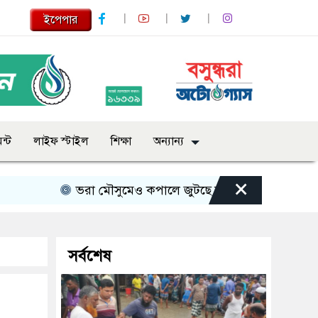
ইপেপার
ন্ট
লাইফ স্টাইল
শিক্ষা
অন্যান্য
×
ভরা মৌসুমেও কপালে জুটছে না ইলিশ, দাম বেশ চড়া
সর্বশেষ