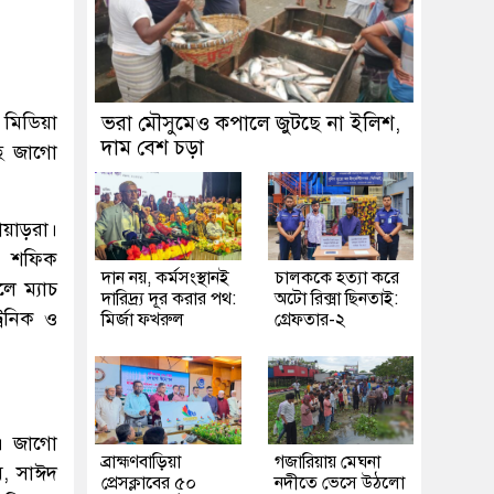
 মিডিয়া
ভরা মৌসুমেও কপালে জুটছে না ইলিশ,
দাম বেশ চড়া
ছে জাগো
োয়াড়রা।
ও শফিক
দান নয়, কর্মসংস্থানই
চালককে হত্যা করে
ে ম্যাচ
দারিদ্র্য দূর করার পথ:
অটো রিক্সা ছিনতাই:
ট্রনিক ও
মির্জা ফখরুল
গ্রেফতার-২
ে। জাগো
ব্রাহ্মণবাড়িয়া
গজারিয়ায় মেঘনা
ম, সাঈদ
প্রেসক্লাবের ৫০
নদীতে ভেসে উঠলো