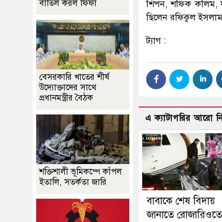
বাতিল করল ফিফা
শিপন, শফিক কলিম, ফ
ছিলেন রফিকুল ইসলা
ট্যাগ :
বেসরকারি খাতের শীর্ষ
উদ্যোক্তাদের সাথে
প্রধানমন্ত্রীর বৈঠক
এ ক্যাটাগরির আরো 
শক্তিশালী ভূমিকম্পে কাঁপল
ইতালি, সতর্কতা জারি
বাবাকে শেষ বিদায়
জানাতে রোজারিওতে