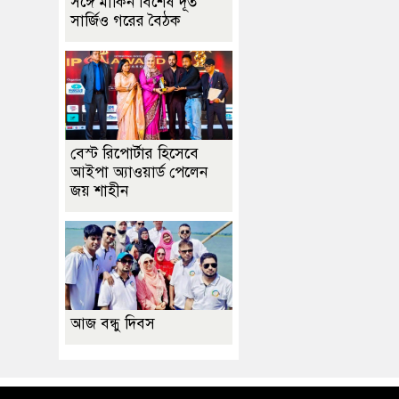
সঙ্গে মার্কিন বিশেষ দূত
সার্জিও গরের বৈঠক
বেস্ট রিপোর্টার হিসেবে
আইপা অ্যাওয়ার্ড পেলেন
জয় শাহীন
আজ বন্ধু দিবস