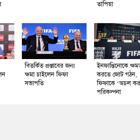
ল
তাপিয়া
বিতর্কিত প্রস্তাবের জন্য
ইনফান্তিনোকে ক্ষমত
লেন
ক্ষমা চাইলেন ফিফা
করতে জোট গঠন,
সভাপতি
ফিফাকে ‘অচল কর
পরিকল্পনা