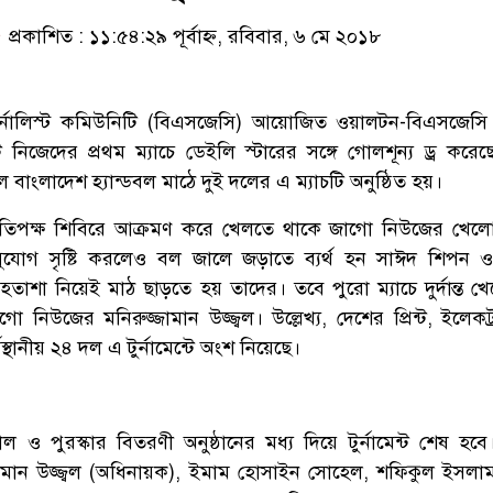
প্রকাশিত : ১১:৫৪:২৯ পূর্বাহ্ন, রবিবার, ৬ মে ২০১৮
জার্নালিস্ট কমিউনিটি (বিএসজেসি) আয়োজিত ওয়ালটন-বিএসজেসি
টে নিজেদের প্রথম ম্যাচে ডেইলি স্টারের সঙ্গে গোলশূন্য ড্র করে
াংলাদেশ হ্যান্ডবল মাঠে দুই দলের এ ম্যাচটি অনুষ্ঠিত হয়।
 প্রতিপক্ষ শিবিরে আক্রমণ করে খেলতে থাকে জাগো নিউজের খেল
যোগ সৃষ্টি করলেও বল জালে জড়াতে ব্যর্থ হন সাঈদ শিপন 
তাশা নিয়েই মাঠ ছাড়তে হয় তাদের। তবে পুরো ম্যাচে দুর্দান্ত খেল
গো নিউজের মনিরুজ্জামান উজ্জ্বল। উল্লেখ্য, দেশের প্রিন্ট, ইলেক
্থানীয় ২৪ দল এ টুর্নামেন্টে অংশ নিয়েছে।
ও পুরস্কার বিতরণী অনুষ্ঠানের মধ্য দিয়ে টুর্নামেন্ট শেষ হব
ামান উজ্জ্বল (অধিনায়ক), ইমাম হোসাইন সোহেল, শফিকুল ইসলা