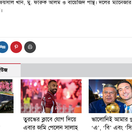
য়সাল খান, মু. ফারুক আলম ও বায়েজিদ পান্থ। দলের ম্যানেজার
ম।
নিউজ
তুরস্কের ক্লাবে যোগ দিয়ে
স্কালোনিই আমার প্ল
এবার জমি পেলেন সালাহ
‘এ’, ‘বি’ এবং ‘সি