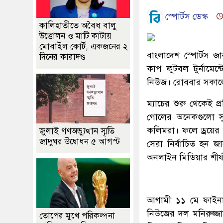
স্পোর্টস ডেস্ক
কালিহাতীতে অবৈধ বালু
উত্তোলন ও মাটি কাটায়
মোবাইল কোর্ট, একজনের ২
বাংলাদেশ স্পোর্টস 
দিনের কারাদণ্ড
কাপ ফুটবল টুর্নামেন্
নিউজ। রোববার সকালে ব
ম্যাচের শুরু থেকেই
গোলের অনেকগুলো সু
কলিমরা। ফলে ড্রয়ের হ
জুলাই গণঅভ্যুত্থান স্মৃতি
জাদুঘর উদ্বোধন ৫ আগস্ট
সেরা নির্বাচিত হন জা
অনলাইন মিডিয়ার শীর্ষস
আগামী ১১ মে ফাইনাল 
নিউজের দল মনিরুজ্জ
তোপের মুখে পরিকল্পনা