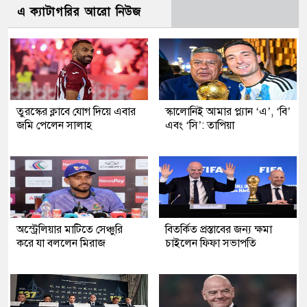
এ ক্যাটাগরির আরো নিউজ
তুরস্কের ক্লাবে যোগ দিয়ে এবার
স্কালোনিই আমার প্ল্যান ‘এ’, ‘বি’
জমি পেলেন সালাহ
এবং ‘সি’: তাপিয়া
অস্ট্রেলিয়ার মাটিতে সেঞ্চুরি
বিতর্কিত প্রস্তাবের জন্য ক্ষমা
করে যা বললেন মিরাজ
চাইলেন ফিফা সভাপতি