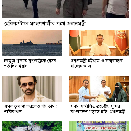
হেলিকপ্টারে মহেশখালীর পথে প্রধানমন্ত্রী
হরমুজ খুলতে যুক্তরাষ্ট্রকে যেসব
প্রধানমন্ত্রী চট্টগ্রাম ও কক্সবাজার
শর্ত দিল ইরান
যাচ্ছেন আজ
এমন ভুল না করলেও পারতাম :
সবার সম্মিলিত প্রচেষ্টায় সুন্দর
শাকিব খান
বাংলাদেশ গড়তে চাই: প্রধানমন্ত্রী