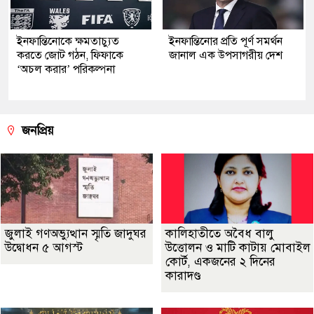
ইনফান্তিনোকে ক্ষমতাচ্যুত
ইনফান্তিনোর প্রতি পূর্ণ সমর্থন
করতে জোট গঠন, ফিফাকে
জানাল এক উপসাগরীয় দেশ
‘অচল করার’ পরিকল্পনা
জনপ্রিয়
জুলাই গণঅভ্যুত্থান স্মৃতি জাদুঘর
কালিহাতীতে অবৈধ বালু
উদ্বোধন ৫ আগস্ট
উত্তোলন ও মাটি কাটায় মোবাইল
কোর্ট, একজনের ২ দিনের
কারাদণ্ড