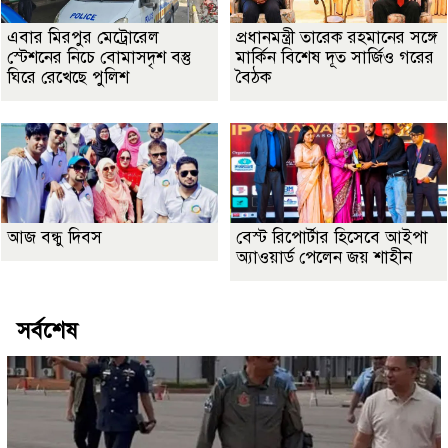
এবার মিরপুর মেট্রোরেল
প্রধানমন্ত্রী তারেক রহমানের সঙ্গে
স্টেশনের নিচে বোমাসদৃশ বস্তু
মার্কিন বিশেষ দূত সার্জিও গরের
ঘিরে রেখেছে পুলিশ
বৈঠক
আজ বন্ধু দিবস
বেস্ট রিপোর্টার হিসেবে আইপা
অ্যাওয়ার্ড পেলেন জয় শাহীন
সর্বশেষ