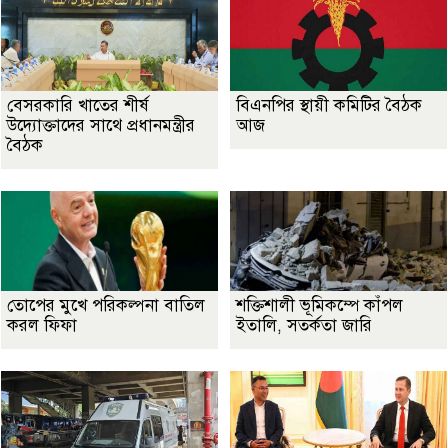
বেসরকারি খাতের শীর্ষ
বিএনপির স্থায়ী কমিটির বৈঠক
উদ্যোক্তাদের সাথে প্রধানমন্ত্রীর
আজ
বৈঠক
তোপের মুখে পরিকল্পনা বাতিল
শক্তিশালী ভূমিকম্পে কাঁপল
করল ফিফা
ইতালি, সতর্কতা জারি