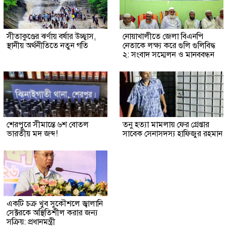
সীতাকুণ্ডের ঝর্ণায় বর্ষার উচ্ছ্বাস,
নোয়াখালীতে জেলা বিএনপি
স্থানীয় অর্থনীতিতে নতুন গতি
নেতাকে লক্ষ্য করে গুলি গুলিবিদ্ধ
২: সংবাদ সম্মেলন ও মানববন্ধন
শেরপুরে সীমান্তে ৬শ বোতল
তনু হত্যা মামলায় ফের গ্রেপ্তার
ভারতীয় মদ জব্দ!
সাবেক সেনাসদস্য হাফিজুর রহমান
একটি চক্র খুব সুকৌশলে জ্বালানি
সেক্টরকে অস্থিতিশীল করার জন্য
সক্রিয়: প্রধানমন্ত্রী