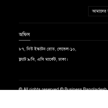
আমাদের স
অফিস
৮৭, নিউ ইস্কাটন রোড, লেভেল-১০,
ফ্ল্যাট ৯/বি, এসি মার্কেট, ঢাকা।
© All rights reserved © Business Bangladesh