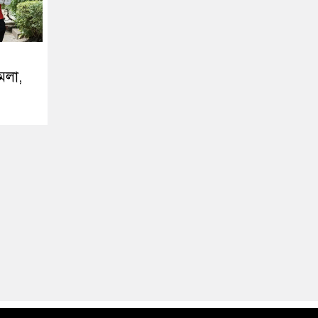
ামলা,