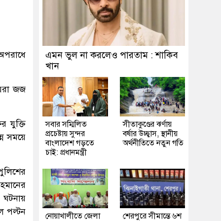
অপরাধে
এমন ভুল না করলেও পারতাম : শাকিব
খান
ায়রা জজ
 যুক্তি
সবার সম্মিলিত
সীতাকুণ্ডের ঝর্ণায়
প্রচেষ্টায় সুন্দর
বর্ষার উচ্ছ্বাস, স্থানীয়
্ন সময়ে
বাংলাদেশ গড়তে
অর্থনীতিতে নতুন গতি
চাই: প্রধানমন্ত্রী
ুলিশের
রহমানের
এ ঘটনায়
ল পল্টন
নোয়াখালীতে জেলা
শেরপুরে সীমান্তে ৬শ