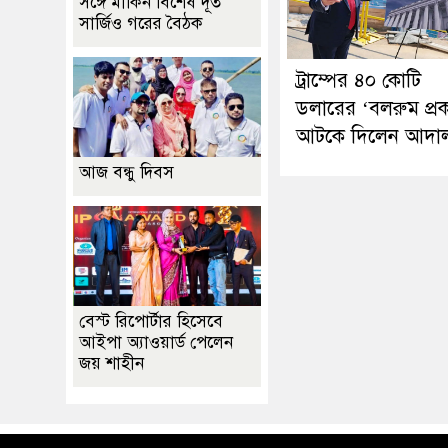
সঙ্গে মার্কিন বিশেষ দূত
সার্জিও গরের বৈঠক
ট্রাম্পের ৪০ কোটি
ডলারের ‘বলরুম প্রক
আটকে দিলেন আদা
আজ বন্ধু দিবস
বেস্ট রিপোর্টার হিসেবে
আইপা অ্যাওয়ার্ড পেলেন
জয় শাহীন