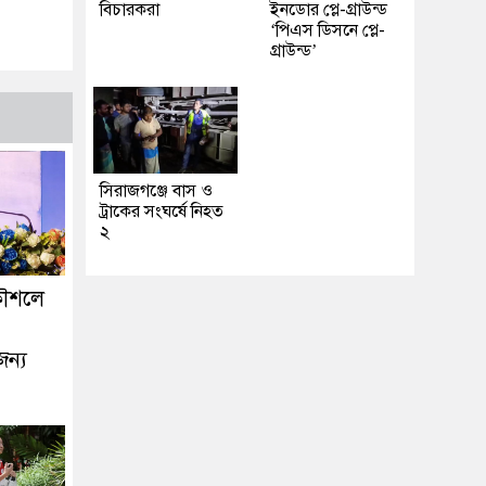
বিচারকরা
ইনডোর প্লে-গ্রাউন্ড
‘পিএস ডিসনে প্লে-
গ্রাউন্ড’
সিরাজগঞ্জে বাস ও
ট্রাকের সংঘর্ষে নিহত
২
কৌশলে
জন্য