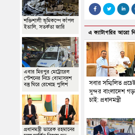
শক্তিশালী ভূমিকম্পে কাঁপল
ইতালি, সতর্কতা জারি
এ ক্যাটাগরির আরো 
এবার মিরপুর মেট্রোরেল
স্টেশনের নিচে বোমাসদৃশ
সবার সম্মিলিত প্রচেষ্
বস্তু ঘিরে রেখেছে পুলিশ
সুন্দর বাংলাদেশ গ
চাই: প্রধানমন্ত্রী
প্রধানমন্ত্রী তারেক রহমানের