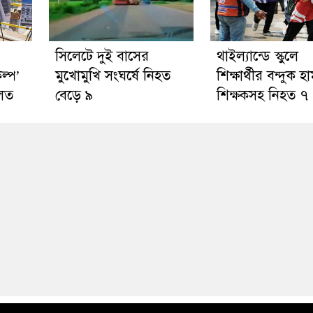
সিলেটে দুই বাসের
থাইল্যান্ডে স্কুলে
ল্প’
মুখোমুখি সংঘর্ষে নিহত
শিক্ষার্থীর বন্দুক হ
লত
বেড়ে ৯
শিক্ষকসহ নিহত ৭