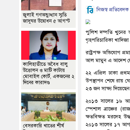
নিজস্ব প্রতিবেদক
জুলাই গণঅভ্যুত্থান স্মৃতি
জাদুঘর উদ্বোধন ৫ আগস্ট
পুলিশ দম্পতি খুনে
গৃহপরিচারিকা খাদিজা
রাষ্ট্রপক্ষ অভিযোগ প
আল মামুন এ আদেশ দ
কালিহাতীতে অবৈধ বালু
উত্তোলন ও মাটি কাটায়
২২ এপ্রিল ঢাকা প্রথ
মোবাইল কোর্ট, একজনের ২
উপস্থাপন শেষে রায় ঘো
দিনের কারাদণ্ড
২৩ জন সাক্ষ্য দিয়েছেন
২০১৩ সালের ১৬ আগস
স্পেশাল ব্রাঞ্চের (র
ক্ষতবিক্ষত মরদেহ উ
২০১৩ সালের ১৭ আগস্
বেসরকারি খাতের শীর্ষ