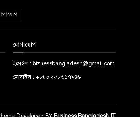
োগাযোগ
যোগাযোগ
ইমেইল : biznessbangladesh@gmail.com
মোবাইল : +৮৮০ ২৫৮৩১৭৯৪৬
Theme Developed BY
Business Bangladesh IT