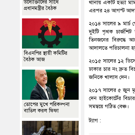
উদ্যোক্তাদের সাথে
থানায় একটি হত্যা ম
প্রধানমন্ত্রীর বৈঠক
এরপর ২৪ আগস্ট আদালত
২০১৪ সালের ৯ মার্চ গ
দুইটি পৃথক চার্জশি
তিনজনের বিরুদ্ধে আ
আদালতে পরিচালনা হয়
বিএনপির স্থায়ী কমিটির
বৈঠক আজ
২০১৫ সালের ১২ ডিসেম্
ঢাকার চার নং দ্রুত বি
জনিকে খালাস দেন।
২০১৭ সালের ৫ জুন মৃত
দেন হাইকোর্টের বিচা
তোপের মুখে পরিকল্পনা
সমন্বয়ে গঠিত বেঞ্চ।
বাতিল করল ফিফা
ট্যাগ :