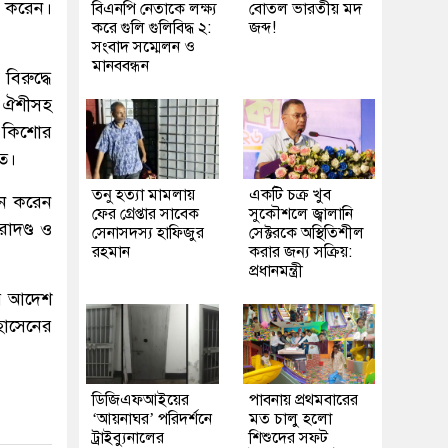
ণ করেন।
বিএনপি নেতাকে লক্ষ্য
বোতল ভারতীয় মদ
করে গুলি গুলিবিদ্ধ ২:
জব্দ!
সংবাদ সম্মেলন ও
মানববন্ধন
িরুদ্ধে
ং ঐশীসহ
ম কিশোর
ত।
তনু হত্যা মামলায়
একটি চক্র খুব
ান করেন
ফের গ্রেপ্তার সাবেক
সুকৌশলে জ্বালানি
রাদণ্ড ও
সেনাসদস্য হাফিজুর
সেক্টরকে অস্থিতিশীল
রহমান
করার জন্য সক্রিয়:
প্রধানমন্ত্রী
ডের আদেশ
হোসেনের
ডিজিএফআইয়ের
পাবনায় প্রথমবারের
‘আয়নাঘর’ পরিদর্শনে
মত চালু হলো
ট্রাইব্যুনালের
শিশুদের সফট