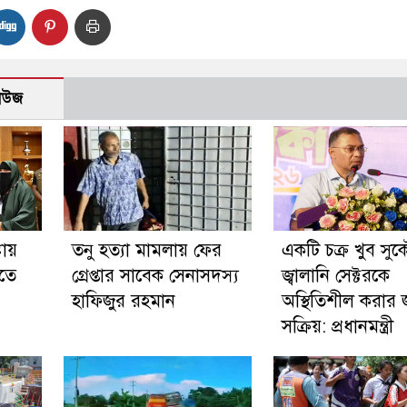
নিউজ
টায়
তনু হত্যা মামলায় ফের
একটি চক্র খুব সু
ড়তে
গ্রেপ্তার সাবেক সেনাসদস্য
জ্বালানি সেক্টরকে
হাফিজুর রহমান
অস্থিতিশীল করার 
সক্রিয়: প্রধানমন্ত্রী