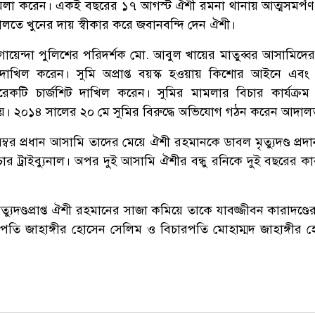
ামলা করেন। একই বছরের ১৭ আগস্ট ঐশী রমনা থানায় আত্মসমর্প
ে খুনের দায় স্বীকার করে জবানবন্দি দেন ঐশী।
োয়েন্দা পুলিশের পরিদর্শক মো. আবুল খায়ের মাতুব্বর আসামিদের ব
ট দাখিল করেন। সুমি অপ্রাপ্ত বয়স্ক হওয়ায় কিশোর আইনে এব
রেকটি চার্জশিট দাখিল করেন। সুমির মামলার বিচার কার্যক্র
। ২০১৪ সালের ২০ মে সুমির বিরুদ্ধে অভিযোগ গঠন করেন আদাল
বর প্রধান আসামি তাদের মেয়ে ঐশী রহমানকে ডাবল মৃত্যুদণ্ড প্রদ
চার ট্রাইব্যুনাল। অপর দুই আসামি ঐশীর বন্ধু রনিকে দুই বছরের কা
্যুদণ্ডপ্রাপ্ত ঐশী রহমানের সাজা কমিয়ে তাকে যাবজ্জীবন কারাদণ্
রপতি জাহাঙ্গীর হোসেন সেলিম ও বিচারপতি মোহাম্মদ জাহাঙ্গীর 