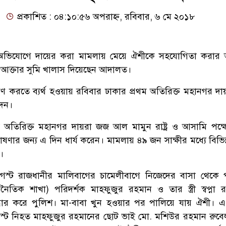
প্রকাশিত : ০৪:১০:৫৬ অপরাহ্ন, রবিবার, ৬ মে ২০১৮
র অভিযোগে দায়ের করা মামলায় মেয়ে ঐশীকে সহযোগিতা করার 
 আক্তার সুমি খালাস দিয়েছেন আদালত।
্রমাণ করতে ব্যর্থ হওয়ায় রবিবার ঢাকার প্রথম অতিরিক্ত মহানগর দ
েন।
ম অতিরিক্ত মহানগর দায়রা জজ আল মামুন রাষ্ট্র ও আসামি পক্ষের
ষণার জন্য এ দিন ধার্য করেন। মামলায় ৪৯ জন সাক্ষীর মধ্যে বিভিন
।
্ট রাজধানীর মালিবাগের চামেলীবাগে নিজেদের বাসা থেকে প
াজনৈতিক শাখা) পরিদর্শক মাহফুজুর রহমান ও তার স্ত্রী স্বপ্না 
দ্ধার করে পুলিশ। মা-বাবা খুন হওয়ার পর পালিয়ে যায় ঐশী। 
ট নিহত মাহফুজুর রহমানের ছোট ভাই মো. মশিউর রহমান রুবে