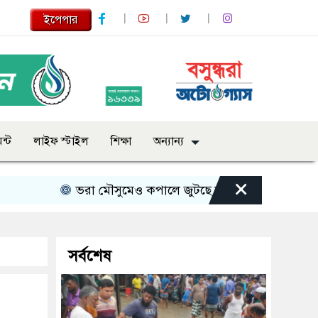
ইপেপার
ন্ট
লাইফ স্টাইল
শিক্ষা
অন্যান্য
×
ভরা মৌসুমেও কপালে জুটছে না ইলিশ, দাম বেশ চড়া
সর্বশেষ