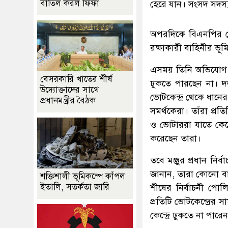
বাতিল করল ফিফা
হেরে যান। সংসদ সদস্য
অপরদিকে বিএনপির মেয়
রক্ষাকারী বাহিনীর ভ
এসময় তিনি অভিযোগ ক
বেসরকারি খাতের শীর্ষ
ঢুকতে পারছেন না। দল
উদ্যোক্তাদের সাথে
ভোটকেন্দ্র থেকে ধানে
প্রধানমন্ত্রীর বৈঠক
সমর্থকেরা। তাঁরা প্র
ও ভোটাররা যাতে কেন্দ
করেছেন তারা।
তবে মঞ্জুর প্রধান ন
জানান, তারা কোনো বা
শক্তিশালী ভূমিকম্পে কাঁপল
ইতালি, সতর্কতা জারি
শীষের নির্বাচনী পোল
প্রতিটি ভোটকেন্দ্রের
কেন্দ্রে ঢুকতে না পার