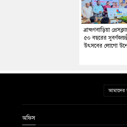
ব্রাহ্মণবাড়িয়া প্রেসক্ল
৫০ বছরের সুবর্ণজয়ন্
উৎসবের লোগো উন্ম
আমাদের স
অফিস