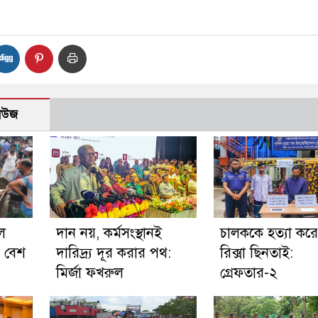
নিউজ
ে
দান নয়, কর্মসংস্থানই
চালককে হত্যা কর
ম বেশ
দারিদ্র্য দূর করার পথ:
রিক্সা ছিনতাই:
মির্জা ফখরুল
গ্রেফতার-২