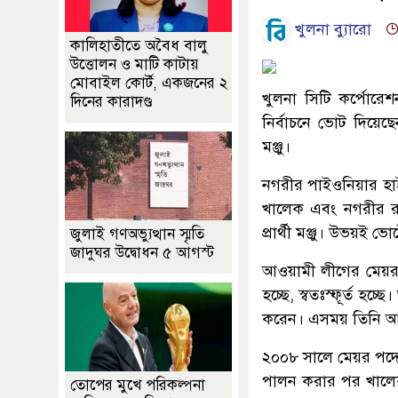
খুলনা ব্যুারো
কালিহাতীতে অবৈধ বালু
উত্তোলন ও মাটি কাটায়
মোবাইল কোর্ট, একজনের ২
খুলনা সিটি কর্পোরে
দিনের কারাদণ্ড
নির্বাচনে ভোট দিয়েছেন
মঞ্জু।
নগরীর পাইওনিয়ার হাই-
খালেক এবং নগরীর রা
প্রার্থী মঞ্জু। উভয়ই 
জুলাই গণঅভ্যুত্থান স্মৃতি
জাদুঘর উদ্বোধন ৫ আগস্ট
আওয়ামী লীগের মেয়র প্র
হচ্ছে, স্বতঃস্ফূর্ত হ
করেন। এসময় তিনি আর
২০০৮ সালে মেয়র পদে 
পালন করার পর খালেক ২
তোপের মুখে পরিকল্পনা