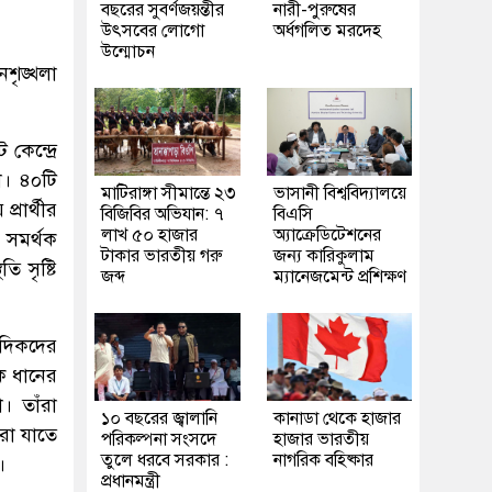
বছরের সুবর্ণজয়ন্তীর
নারী-পুরুষের
উৎসবের লোগো
অর্ধগলিত মরদেহ
উন্মোচন
শৃঙ্খলা
েন্দ্রে
া। ৪০টি
মাটিরাঙ্গা সীমান্তে ২৩
ভাসানী বিশ্ববিদ্যালয়ে
্রার্থীর
বিজিবির অভিযান: ৭
বিএসি
লাখ ৫০ হাজার
অ্যাক্রেডিটেশনের
, সমর্থক
টাকার ভারতীয় গরু
জন্য কারিকুলাম
 সৃষ্টি
জব্দ
ম্যানেজমেন্ট প্রশিক্ষণ
াদিকদের
ে ধানের
। তাঁরা
১০ বছরের জ্বালানি
কানাডা থেকে হাজার
রা যাতে
পরিকল্পনা সংসদে
হাজার ভারতীয়
তুলে ধরবে সরকার :
নাগরিক বহিষ্কার
।
প্রধানমন্ত্রী