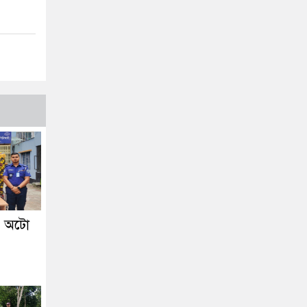
ে অটো