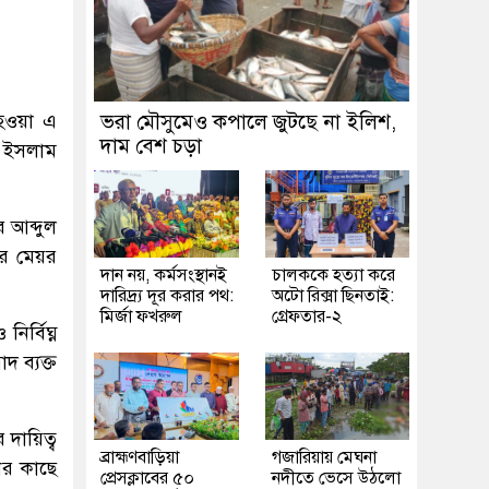
 হওয়া এ
ভরা মৌসুমেও কপালে জুটছে না ইলিশ,
দাম বেশ চড়া
ুল ইসলাম
র আব্দুল
ির মেয়র
দান নয়, কর্মসংস্থানই
চালককে হত্যা করে
দারিদ্র্য দূর করার পথ:
অটো রিক্সা ছিনতাই:
মির্জা ফখরুল
গ্রেফতার-২
ির্বিঘ্ন
দ ব্যক্ত
দায়িত্ব
ব্রাহ্মণবাড়িয়া
গজারিয়ায় মেঘনা
ির কাছে
প্রেসক্লাবের ৫০
নদীতে ভেসে উঠলো