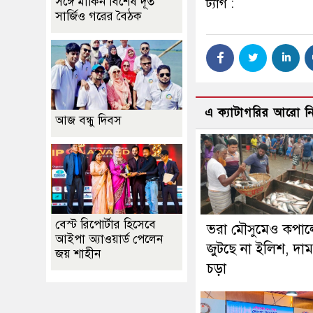
সঙ্গে মার্কিন বিশেষ দূত
ট্যাগ :
সার্জিও গরের বৈঠক
এ ক্যাটাগরির আরো 
আজ বন্ধু দিবস
বেস্ট রিপোর্টার হিসেবে
ভরা মৌসুমেও কপাল
আইপা অ্যাওয়ার্ড পেলেন
জুটছে না ইলিশ, দা
জয় শাহীন
চড়া