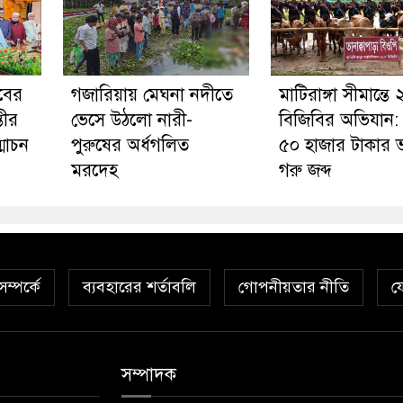
াবের
গজারিয়ায় মেঘনা নদীতে
মাটিরাঙ্গা সীমান্তে
তীর
ভেসে উঠলো নারী-
বিজিবির অভিযান:
োচন
পুরুষের অর্ধগলিত
৫০ হাজার টাকার 
মরদেহ
গরু জব্দ
ম্পর্কে
ব্যবহারের শর্তাবলি
গোপনীয়তার নীতি
য
সম্পাদক