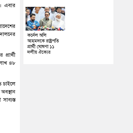
ন। এবার
লাদেশের
্দোলনের
কর্নেল অলি
আহমদকে রাষ্ট্রপতি
প্রার্থী ঘোষণা ১১
দলীয় ঐক্যের
্রার্থী
ই লাখ ৪৮
ে চাইলে
 অবস্থান
সাব্যস্ত