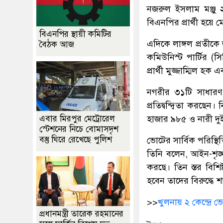
নজরুল ইসলাম মঞ্জু 
বিএনপির প্রার্থী হয়ে
বিএনপির স্থায়ী কমিটির
এদিকে লাঙ্গল প্রতীকে
বৈঠক আজ
কমিউনিস্ট পার্টির (
প্রার্থী মুজ্জাম্মিল 
নগরীর ৩১টি সাধারণ 
প্রতিদ্বন্দ্বিতা করছ
এবার মিরপুর মেট্রোরেল
হাজার ৯৮৫ ও নারী দ
স্টেশনের নিচে বোমাসদৃশ
বস্তু ঘিরে রেখেছে পুলিশ
ভোটের সার্বিক পরিস্
তিনি বলেন, আইন-শৃঙ্খ
করছে। তিন স্তর বিশিষ্
হবেন তাদের বিরুদ্ধে শা
>>
খুলনায় ২ কেন্দ্রে ভ
প্রধানমন্ত্রী তারেক রহমানের