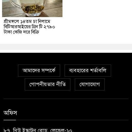
শ্রীমঙ্গলে ১৪তম চা নিলামে
বিটিআরআইয়ের গ্রিন টি ২৭৯০
টাকা কেজি দরে বিক্রি
আমাদের সম্পর্কে
ব্যবহারের শর্তাবলি
গোপনীয়তার নীতি
যোগাযোগ
অফিস
৮৭, নিউ ইস্কাটন রোড, লেভেল-১০,