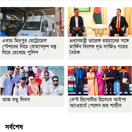
এবার মিরপুর মেট্রোরেল
প্রধানমন্ত্রী তারেক রহমানের সঙ্গে
স্টেশনের নিচে বোমাসদৃশ বস্তু
মার্কিন বিশেষ দূত সার্জিও গরের
ঘিরে রেখেছে পুলিশ
বৈঠক
আজ বন্ধু দিবস
বেস্ট রিপোর্টার হিসেবে আইপা
অ্যাওয়ার্ড পেলেন জয় শাহীন
সর্বশেষ