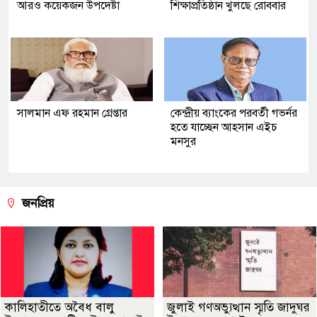
আরও কয়েকজন উপদেষ্টা
শিক্ষাপ্রতিষ্ঠান খুলছে রোববার
সালমান এফ রহমান গ্রেপ্তার
কেন্দ্রীয় ব্যাংকের পরবর্তী গভর্নর
হতে যাচ্ছেন আহসান এইচ
মনসুর
জনপ্রিয়
কালিহাতীতে অবৈধ বালু
জুলাই গণঅভ্যুত্থান স্মৃতি জাদুঘর