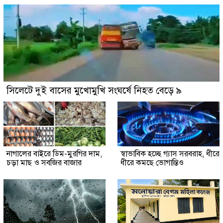
সিলেটে দুই বাসের মুখোমুখি সংঘর্ষে নিহত বেড়ে ৯
নাগালের বাইরে ডিম-মুরগির দাম,
স্বাভাবিক হচ্ছে গ্যাস সরবরাহ, ধীরে
চড়া মাছ ও সবজির বাজার
ধীরে কমছে ভোগান্তিও