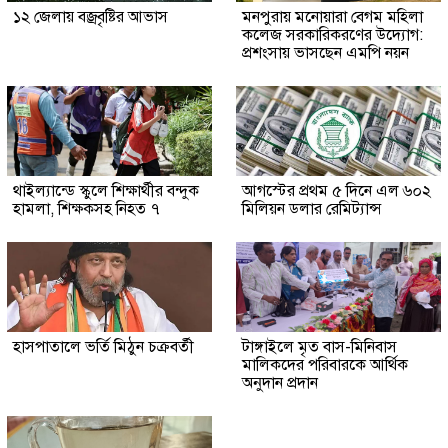
১২ জেলায় বজ্রবৃষ্টির আভাস
মনপুরায় মনোয়ারা বেগম মহিলা
কলেজ সরকারিকরণের উদ্যোগ:
প্রশংসায় ভাসছেন এমপি নয়ন
থাইল্যান্ডে স্কুলে শিক্ষার্থীর বন্দুক
আগস্টের প্রথম ৫ দিনে এল ৬০২
হামলা, শিক্ষকসহ নিহত ৭
মিলিয়ন ডলার রেমিট্যান্স
হাসপাতালে ভর্তি মিঠুন চক্রবর্তী
টাঙ্গাইলে মৃত বাস-মিনিবাস
মালিকদের পরিবারকে আর্থিক
অনুদান প্রদান