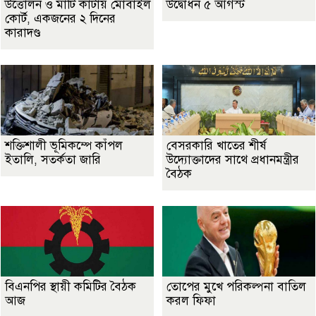
উত্তোলন ও মাটি কাটায় মোবাইল
উদ্বোধন ৫ আগস্ট
কোর্ট, একজনের ২ দিনের
কারাদণ্ড
শক্তিশালী ভূমিকম্পে কাঁপল
বেসরকারি খাতের শীর্ষ
ইতালি, সতর্কতা জারি
উদ্যোক্তাদের সাথে প্রধানমন্ত্রীর
বৈঠক
বিএনপির স্থায়ী কমিটির বৈঠক
তোপের মুখে পরিকল্পনা বাতিল
আজ
করল ফিফা