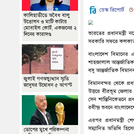
ডেস্ক রিপোর্ট
কালিহাতীতে অবৈধ বালু
উত্তোলন ও মাটি কাটায়
মোবাইল কোর্ট, একজনের ২
ভারতের প্রধানমন্ত্রী ন
দিনের কারাদণ্ড
সরকারি সফরে কলকাতা
বাংলাদেশ বিমানের এ
শাহজালাল আন্তর্জাতিক
বসু আন্তর্জাতিক বিমানব
জুলাই গণঅভ্যুত্থান স্মৃতি
বিমানবন্দর থেকে প্র
জাদুঘর উদ্বোধন ৫ আগস্ট
উত্তরে বীরভূম জেলার
সেন শান্তিনিকেতনে প্রধ
রবীন্দ্র ভবনে বাংলাদেশে
এরপর প্রধানমন্ত্রী শ
সম্মানিত অতিথি হিস
তোপের মুখে পরিকল্পনা