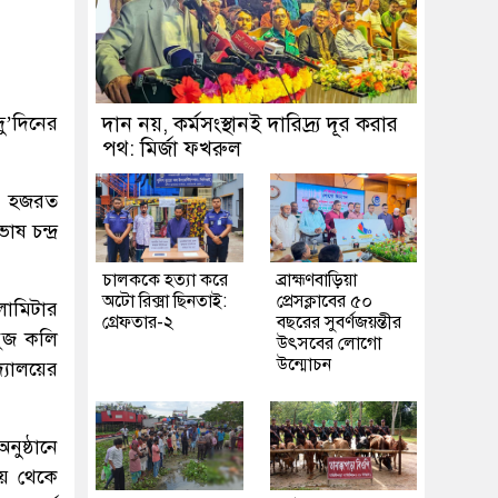
দু’দিনের
দান নয়, কর্মসংস্থানই দারিদ্র্য দূর করার
পথ: মির্জা ফখরুল
য়ে হজরত
ষ চন্দ্র
চালককে হত্যা করে
ব্রাহ্মণবাড়িয়া
অটো রিক্সা ছিনতাই:
প্রেসক্লাবের ৫০
লোমিটার
গ্রেফতার-২
বছরের সুবর্ণজয়ন্তীর
বুজ কলি
উৎসবের লোগো
উন্মোচন
দ্যালয়ের
নুষ্ঠানে
লয় থেকে