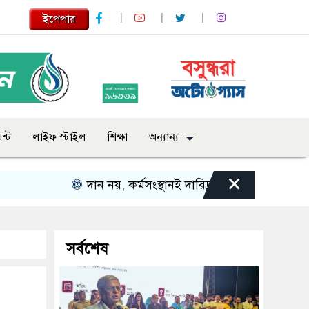
ইপেপার
ন্ট
লাইফ স্টাইল
শিক্ষা
অন্যান্য
×
দান নয়, কর্মসংস্থানই দারিদ্র্য দূর করার পথ: মির্জা ফখ
সর্বশেষ