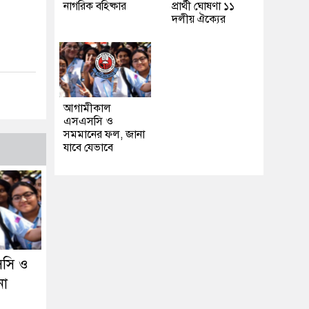
নাগরিক বহিষ্কার
প্রার্থী ঘোষণা ১১
দলীয় ঐক্যের
আগামীকাল
এসএসসি ও
সমমানের ফল, জানা
যাবে যেভাবে
সি ও
না