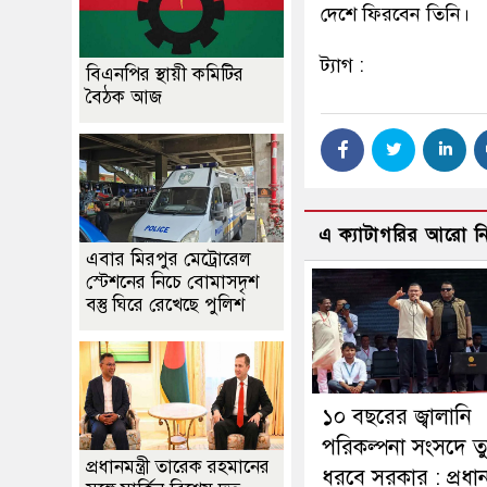
দেশে ফিরবেন তিনি।
ট্যাগ :
বিএনপির স্থায়ী কমিটির
বৈঠক আজ
এ ক্যাটাগরির আরো 
এবার মিরপুর মেট্রোরেল
স্টেশনের নিচে বোমাসদৃশ
বস্তু ঘিরে রেখেছে পুলিশ
১০ বছরের জ্বালানি
পরিকল্পনা সংসদে ত
প্রধানমন্ত্রী তারেক রহমানের
ধরবে সরকার : প্রধানমন