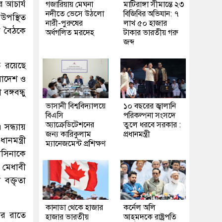
র আচার্য
গজারিয়ায় মেঘনা
মাটিরাঙ্গা সীমান্তে ২৩
নদীতে ভেসে উঠলো
বিজিবির অভিযান: ৭
 উপস্থিত
নারী-পুরুষের
লাখ ৫০ হাজার
ক বৈঠকে
অর্ধগলিত মরদেহ
টাকার ভারতীয় গরু
জব্দ
ে রয়েছে
ংলাদেশ ও
বঙ্গবন্ধু
ভাসানী বিশ্ববিদ্যালয়ে
১০ বছরের জ্বালানি
বিএসি
পরিকল্পনা সংসদে
অ্যাক্রেডিটেশনের
তুলে ধরবে সরকার :
ন্ধ্যায়
জন্য কারিকুলাম
প্রধানমন্ত্রী
মন্ত্রী
ম্যানেজমেন্ট প্রশিক্ষণ
াসিনাকে
ে মেধাবী
ী বক্তৃতা
কানাডা থেকে হাজার
কর্নেল অলি
ার রাতে
হাজার ভারতীয়
আহমদকে রাষ্ট্রপতি