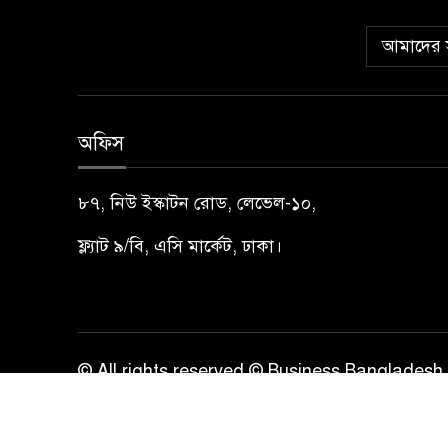
আমাদের স
অফিস
৮৭, নিউ ইস্কাটন রোড, লেভেল-১০,
ফ্ল্যাট ৯/বি, এসি মার্কেট, ঢাকা।
© All rights reserved © Business Bangladesh