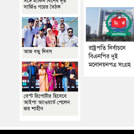
সঙ্গে মার্কিন বিশেষ দূত
সার্জিও গরের বৈঠক
রাষ্ট্রপতি নির্বাচনে
আজ বন্ধু দিবস
বিএনপির দুই
মনোনয়নপত্র সংগ্রহ
বেস্ট রিপোর্টার হিসেবে
আইপা অ্যাওয়ার্ড পেলেন
জয় শাহীন