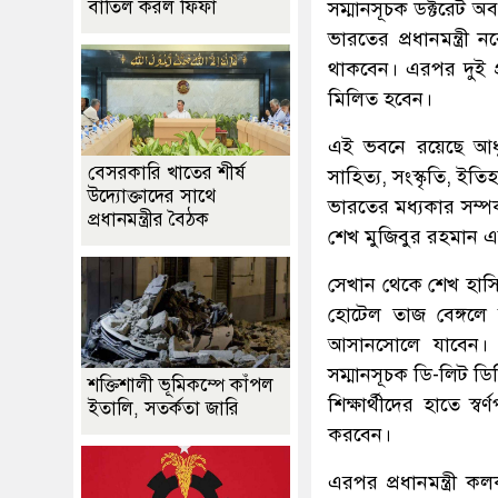
বাতিল করল ফিফা
সম্মানসূচক ডক্টরেট অব 
ভারতের প্রধানমন্ত্রী ন
থাকবেন। এরপর দুই প্র
মিলিত হবেন।
এই ভবনে রয়েছে আধুনি
বেসরকারি খাতের শীর্ষ
সাহিত্য, সংস্কৃতি, ইত
উদ্যোক্তাদের সাথে
ভারতের মধ্যকার সম্পর্ক 
প্রধানমন্ত্রীর বৈঠক
শেখ মুজিবুর রহমান এবং 
সেখান থেকে শেখ হাসি
হোটেল তাজ বেঙ্গলে ক
আসানসোলে যাবেন। স
সম্মানসূচক ডি-লিট ডিগ্
শক্তিশালী ভূমিকম্পে কাঁপল
শিক্ষার্থীদের হাতে স্বর
ইতালি, সতর্কতা জারি
করবেন।
এরপর প্রধানমন্ত্রী 