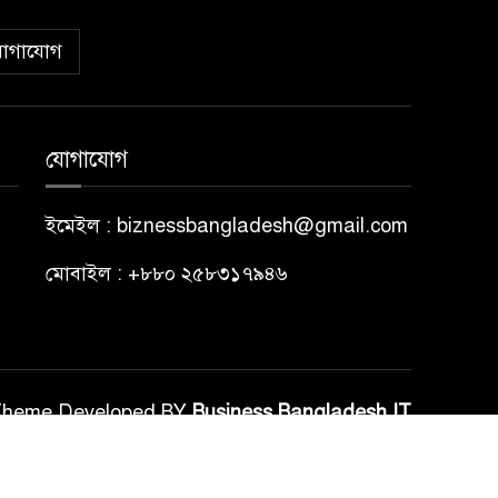
োগাযোগ
যোগাযোগ
ইমেইল : biznessbangladesh@gmail.com
মোবাইল : +৮৮০ ২৫৮৩১৭৯৪৬
Theme Developed BY
Business Bangladesh IT