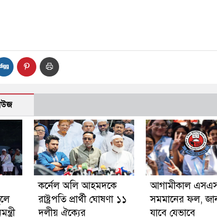
নিউজ
কর্নেল অলি আহমদকে
আগামীকাল এসএস
ুলে
রাষ্ট্রপতি প্রার্থী ঘোষণা ১১
সমমানের ফল, জা
্ত্রী
দলীয় ঐক্যের
যাবে যেভাবে