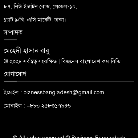
৮৭, নিউ ইস্কাটন রোড, লেভেল-১০,
ফ্ল্যাট ৯/বি, এসি মার্কেট, ঢাকা।
সম্পাদক
মেহেদী হাসান বাবু
© ২০২৪ সর্বস্বত্ব সংরক্ষিত | বিজনেস বাংলাদেশ.কম.বিডি
যোগাযোগ
ইমেইল : biznessbangladesh@gmail.com
মোবাইল : +৮৮০ ২৫৮৩১৭৯৪৬
© All rights reserved © Business Bangladesh