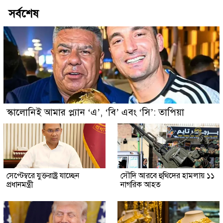
সর্বশেষ
স্কালোনিই আমার প্ল্যান ‘এ’, ‘বি’ এবং ‘সি’: তাপিয়া
সেপ্টেম্বরে যুক্তরাষ্ট্র যাচ্ছেন
সৌদি আরবে হুথিদের হামলায় ১১
প্রধানমন্ত্রী
নাগরিক আহত