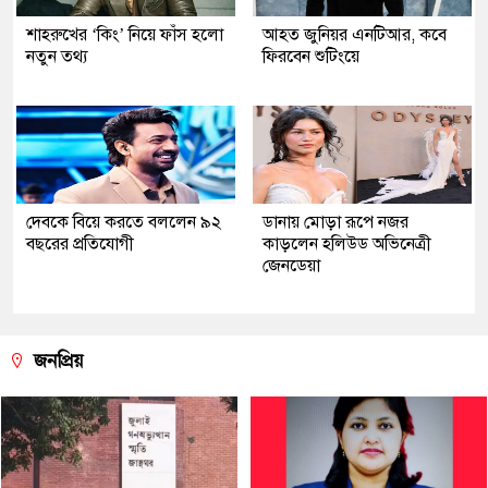
শাহরুখের ‘কিং’ নিয়ে ফাঁস হলো
আহত জুনিয়র এনটিআর, কবে
নতুন তথ্য
ফিরবেন শুটিংয়ে
দেবকে বিয়ে করতে বললেন ৯২
ডানায় মোড়া রূপে নজর
বছরের প্রতিযোগী
কাড়লেন হলিউড অভিনেত্রী
জেনডেয়া
জনপ্রিয়