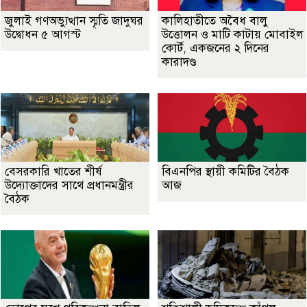
জুলাই গণঅভ্যুত্থান স্মৃতি জাদুঘর
কালিহাতীতে অবৈধ বালু
উদ্বোধন ৫ আগস্ট
উত্তোলন ও মাটি কাটায় মোবাইল
কোর্ট, একজনের ২ দিনের
কারাদণ্ড
বেসরকারি খাতের শীর্ষ
বিএনপির স্থায়ী কমিটির বৈঠক
উদ্যোক্তাদের সাথে প্রধানমন্ত্রীর
আজ
বৈঠক