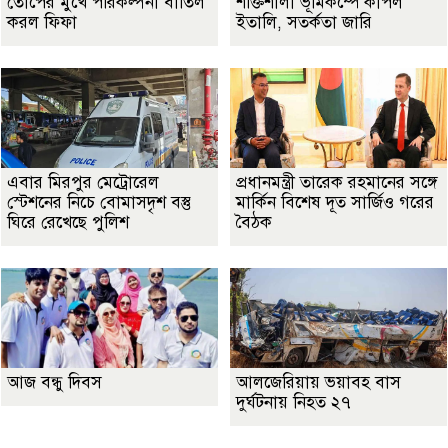
তোপের মুখে পরিকল্পনা বাতিল
শক্তিশালী ভূমিকম্পে কাঁপল
করল ফিফা
ইতালি, সতর্কতা জারি
এবার মিরপুর মেট্রোরেল
প্রধানমন্ত্রী তারেক রহমানের সঙ্গে
স্টেশনের নিচে বোমাসদৃশ বস্তু
মার্কিন বিশেষ দূত সার্জিও গরের
ঘিরে রেখেছে পুলিশ
বৈঠক
আজ বন্ধু দিবস
আলজেরিয়ায় ভয়াবহ বাস
দুর্ঘটনায় নিহত ২৭