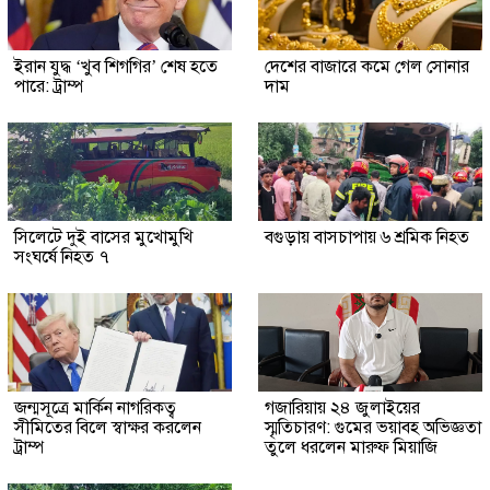
ইরান যুদ্ধ ‘খুব শিগগির’ শেষ হতে
দেশের বাজারে কমে গেল সোনার
পারে: ট্রাম্প
দাম
সিলেটে দুই বাসের মুখোমুখি
বগুড়ায় বাসচাপায় ৬ শ্রমিক নিহত
সংঘর্ষে নিহত ৭
জন্মসূত্রে মার্কিন নাগরিকত্ব
গজারিয়ায় ২৪ জুলাইয়ের
সীমিতের বিলে স্বাক্ষর করলেন
স্মৃতিচারণ: গুমের ভয়াবহ অভিজ্ঞতা
ট্রাম্প
তুলে ধরলেন মারুফ মিয়াজি