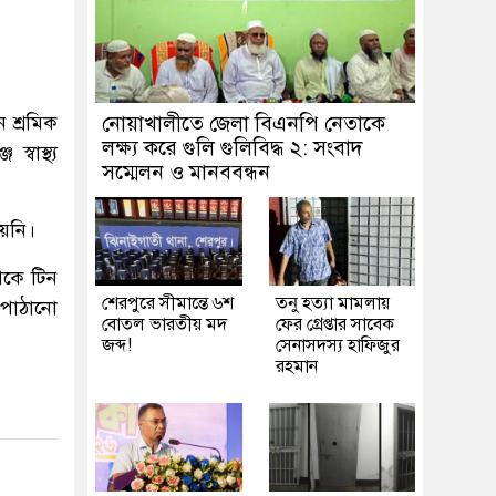
ন শ্রমিক
নোয়াখালীতে জেলা বিএনপি নেতাকে
লক্ষ্য করে গুলি গুলিবিদ্ধ ২: সংবাদ
বাস্থ্য
সম্মেলন ও মানববন্ধন
ায়নি।
েকে টিন
শেরপুরে সীমান্তে ৬শ
তনু হত্যা মামলায়
 পাঠানো
বোতল ভারতীয় মদ
ফের গ্রেপ্তার সাবেক
জব্দ!
সেনাসদস্য হাফিজুর
রহমান