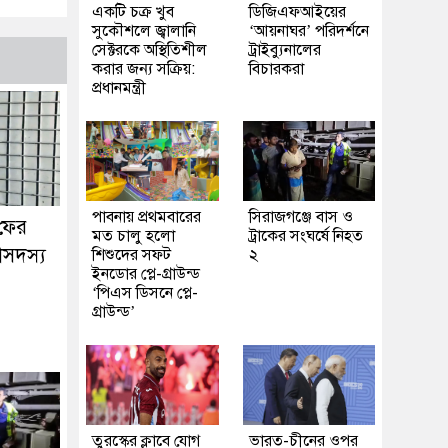
একটি চক্র খুব
ডিজিএফআইয়ের
সুকৌশলে জ্বালানি
‘আয়নাঘর’ পরিদর্শনে
সেক্টরকে অস্থিতিশীল
ট্রাইব্যুনালের
করার জন্য সক্রিয়:
বিচারকরা
প্রধানমন্ত্রী
পাবনায় প্রথমবারের
সিরাজগঞ্জে বাস ও
 ফের
মত চালু হলো
ট্রাকের সংঘর্ষে নিহত
নাসদস্য
শিশুদের সফট
২
ইনডোর প্লে-গ্রাউন্ড
‘পিএস ডিসনে প্লে-
গ্রাউন্ড’
তুরস্কের ক্লাবে যোগ
ভারত-চীনের ওপর