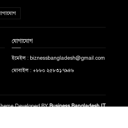
োগাযোগ
যোগাযোগ
ইমেইল : biznessbangladesh@gmail.com
মোবাইল : +৮৮০ ২৫৮৩১৭৯৪৬
Theme Developed BY
Business Bangladesh IT