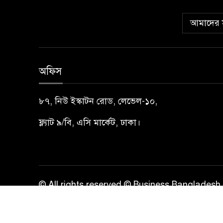
আমাদের স
অফিস
৮৭, নিউ ইস্কাটন রোড, লেভেল-১০,
ফ্ল্যাট ৯/বি, এসি মার্কেট, ঢাকা।
© All rights reserved © Business Bangladesh