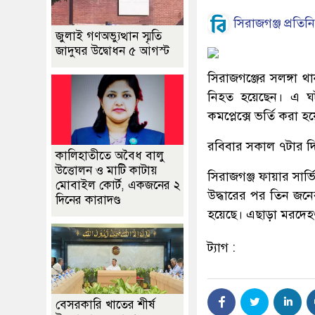
সিরাজগঞ্জ প্রতিন
জুলাই গণঅভ্যুত্থান স্মৃতি
জাদুঘর উদ্বোধন ৫ আগস্ট
সিরাজগঞ্জের সলঙ্গা থা
নিহত হয়েছেন। এ ঘট
কমপ্লেক্সে ভর্তি করা হ
রবিবার সকাল ৭টার দি
কালিহাতীতে অবৈধ বালু
উত্তোলন ও মাটি কাটায়
সিরাজগঞ্জ ফায়ার সার্
মোবাইল কোর্ট, একজনের ২
উদ্ধারের পর তিন জন
দিনের কারাদণ্ড
হয়েছে। এছাড়া মরদেহগু
ট্যাগ :
বেসরকারি খাতের শীর্ষ