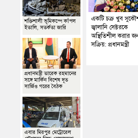
একটি চক্র খুব সুক
শক্তিশালী ভূমিকম্পে কাঁপল
জ্বালানি সেক্টরকে
ইতালি, সতর্কতা জারি
অস্থিতিশীল করার জন
সক্রিয়: প্রধানমন্ত্রী
প্রধানমন্ত্রী তারেক রহমানের
সঙ্গে মার্কিন বিশেষ দূত
সার্জিও গরের বৈঠক
এবার মিরপুর মেট্রোরেল