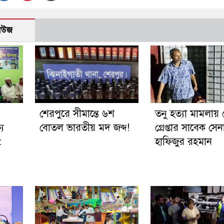
নিউজ
শেরপুরে সীমান্তে ৬শ
তনু হত্যা মামলায়
য
বোতল ভারতীয় মদ জব্দ!
গ্রেপ্তার সাবেক সে
:
হাফিজুর রহমান