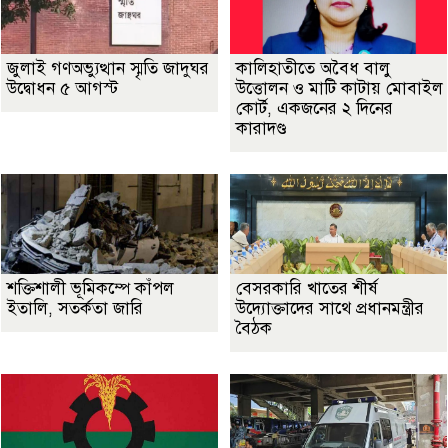
জুলাই গণঅভ্যুত্থান স্মৃতি জাদুঘর
কালিহাতীতে অবৈধ বালু
উদ্বোধন ৫ আগস্ট
উত্তোলন ও মাটি কাটায় মোবাইল
কোর্ট, একজনের ২ দিনের
কারাদণ্ড
শক্তিশালী ভূমিকম্পে কাঁপল
বেসরকারি খাতের শীর্ষ
ইতালি, সতর্কতা জারি
উদ্যোক্তাদের সাথে প্রধানমন্ত্রীর
বৈঠক