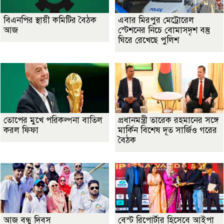
বিএনপির স্থায়ী কমিটির বৈঠক
এবার মিরপুর মেট্রোরেল
আজ
স্টেশনের নিচে বোমাসদৃশ বস্তু
ঘিরে রেখেছে পুলিশ
তোপের মুখে পরিকল্পনা বাতিল
প্রধানমন্ত্রী তারেক রহমানের সঙ্গে
করল ফিফা
মার্কিন বিশেষ দূত সার্জিও গরের
বৈঠক
আজ বন্ধু দিবস
বেস্ট রিপোর্টার হিসেবে আইপা