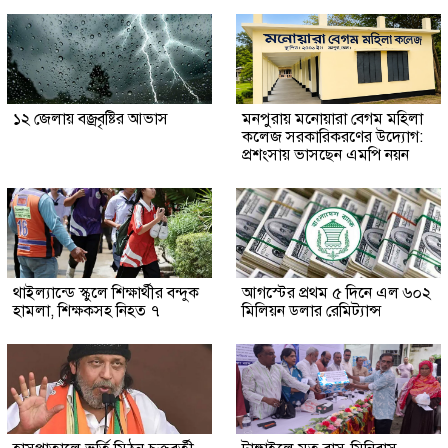
১২ জেলায় বজ্রবৃষ্টির আভাস
মনপুরায় মনোয়ারা বেগম মহিলা
কলেজ সরকারিকরণের উদ্যোগ:
প্রশংসায় ভাসছেন এমপি নয়ন
থাইল্যান্ডে স্কুলে শিক্ষার্থীর বন্দুক
আগস্টের প্রথম ৫ দিনে এল ৬০২
হামলা, শিক্ষকসহ নিহত ৭
মিলিয়ন ডলার রেমিট্যান্স