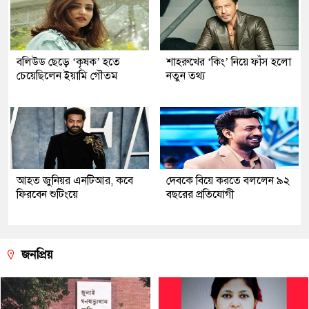
বলিউড ছেড়ে ‘কৃষক’ হতে
শাহরুখের ‘কিং’ নিয়ে ফাঁস হলো
চেয়েছিলেন ইয়ামি গৌতম
নতুন তথ্য
আহত জুনিয়র এনটিআর, কবে
দেবকে বিয়ে করতে বললেন ৯২
ফিরবেন শুটিংয়ে
বছরের প্রতিযোগী
জনপ্রিয়