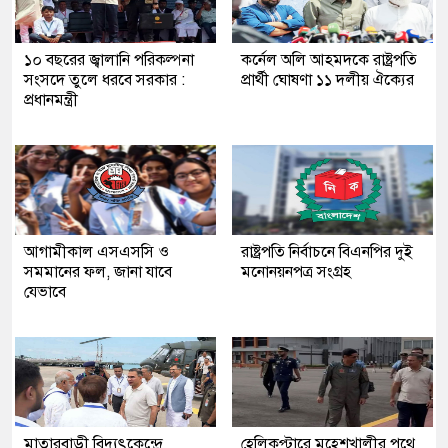
১০ বছরের জ্বালানি পরিকল্পনা
কর্নেল অলি আহমদকে রাষ্ট্রপতি
সংসদে তুলে ধরবে সরকার :
প্রার্থী ঘোষণা ১১ দলীয় ঐক্যের
প্রধানমন্ত্রী
আগামীকাল এসএসসি ও
রাষ্ট্রপতি নির্বাচনে বিএনপির দুই
সমমানের ফল, জানা যাবে
মনোনয়নপত্র সংগ্রহ
যেভাবে
মাতারবাড়ী বিদ্যুৎকেন্দ্রে
হেলিকপ্টারে মহেশখালীর পথে