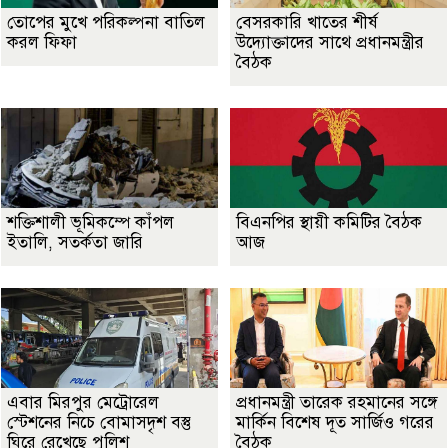
তোপের মুখে পরিকল্পনা বাতিল
বেসরকারি খাতের শীর্ষ
করল ফিফা
উদ্যোক্তাদের সাথে প্রধানমন্ত্রীর
বৈঠক
শক্তিশালী ভূমিকম্পে কাঁপল
বিএনপির স্থায়ী কমিটির বৈঠক
ইতালি, সতর্কতা জারি
আজ
এবার মিরপুর মেট্রোরেল
প্রধানমন্ত্রী তারেক রহমানের সঙ্গে
স্টেশনের নিচে বোমাসদৃশ বস্তু
মার্কিন বিশেষ দূত সার্জিও গরের
ঘিরে রেখেছে পুলিশ
বৈঠক