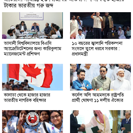
টাকার ভারতীয় গরু জব্দ
ভাসানী বিশ্ববিদ্যালয়ে বিএসি
১০ বছরের জ্বালানি পরিকল্পনা
অ্যাক্রেডিটেশনের জন্য কারিকুলাম
সংসদে তুলে ধরবে সরকার :
ম্যানেজমেন্ট প্রশিক্ষণ
প্রধানমন্ত্রী
কানাডা থেকে হাজার হাজার
কর্নেল অলি আহমদকে রাষ্ট্রপতি
ভারতীয় নাগরিক বহিষ্কার
প্রার্থী ঘোষণা ১১ দলীয় ঐক্যের