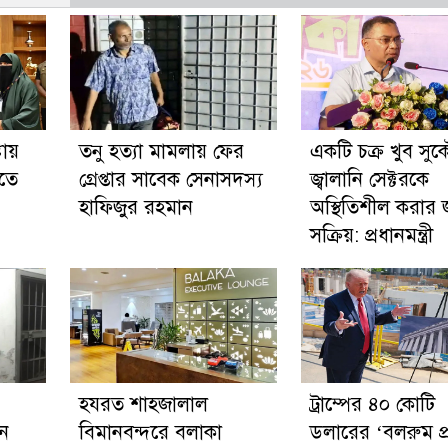
টায়
তনু হত্যা মামলায় ফের
একটি চক্র খুব সু
ড়তে
গ্রেপ্তার সাবেক সেনাসদস্য
জ্বালানি সেক্টরকে
হাফিজুর রহমান
অস্থিতিশীল করার 
সক্রিয়: প্রধানমন্ত্রী
হযরত শাহজালাল
ট্রাম্পের ৪০ কোটি
নে
বিমানবন্দরে বলাকা
ডলারের ‘বলরুম প্