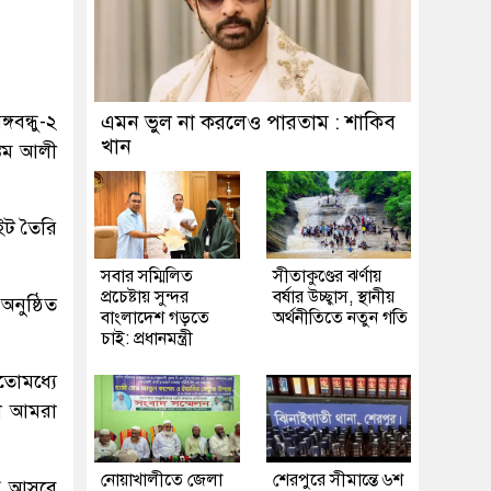
গবন্ধু-২
এমন ভুল না করলেও পারতাম : শাকিব
খান
স্তম আলী
াইট তৈরি
সবার সম্মিলিত
সীতাকুণ্ডের ঝর্ণায়
প্রচেষ্টায় সুন্দর
বর্ষার উচ্ছ্বাস, স্থানীয়
অনুষ্ঠিত
বাংলাদেশ গড়তে
অর্থনীতিতে নতুন গতি
চাই: প্রধানমন্ত্রী
তোমধ্যে
লে আমরা
নোয়াখালীতে জেলা
শেরপুরে সীমান্তে ৬শ
তি আসবে