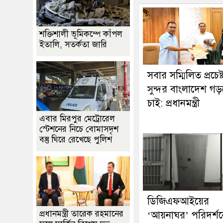
শক্তিশালী ভূমিকম্পে কাঁপল
ইতালি, সতর্কতা জারি
সবার সম্মিলিত প্রচেষ্
সুন্দর বাংলাদেশ গ
চাই: প্রধানমন্ত্রী
এবার মিরপুর মেট্রোরেল
স্টেশনের নিচে বোমাসদৃশ
বস্তু ঘিরে রেখেছে পুলিশ
ডিজিএফআইয়ের
প্রধানমন্ত্রী তারেক রহমানের
‘আয়নাঘর’ পরিদর্শ