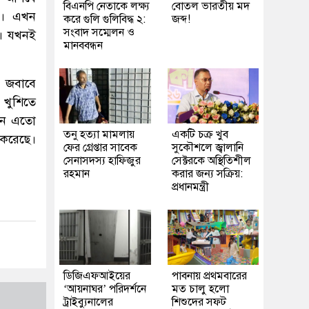
বিএনপি নেতাকে লক্ষ্য
বোতল ভারতীয় মদ
ব। এখন
করে গুলি গুলিবিদ্ধ ২:
জব্দ!
সংবাদ সম্মেলন ও
ব। যখনই
মানববন্ধন
র জবাবে
 খুশিতে
যখন এতো
তনু হত্যা মামলায়
একটি চক্র খুব
 করেছে।
ফের গ্রেপ্তার সাবেক
সুকৌশলে জ্বালানি
সেনাসদস্য হাফিজুর
সেক্টরকে অস্থিতিশীল
রহমান
করার জন্য সক্রিয়:
প্রধানমন্ত্রী
ডিজিএফআইয়ের
পাবনায় প্রথমবারের
‘আয়নাঘর’ পরিদর্শনে
মত চালু হলো
ট্রাইব্যুনালের
শিশুদের সফট