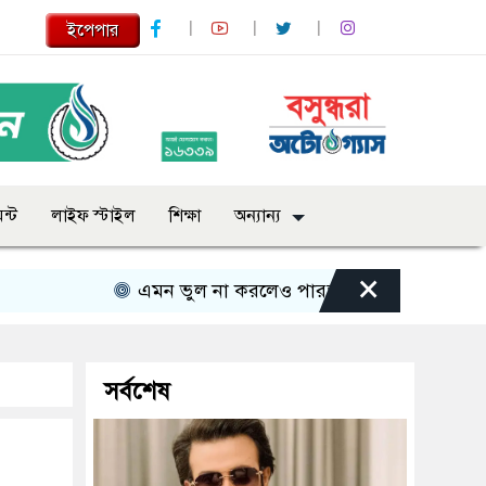
ইপেপার
ন্ট
লাইফ স্টাইল
শিক্ষা
অন্যান্য
×
এমন ভুল না করলেও পারতাম : শাকিব খান
সবার 
সর্বশেষ