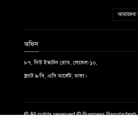
আমাদের স
অফিস
৮৭, নিউ ইস্কাটন রোড, লেভেল-১০,
ফ্ল্যাট ৯/বি, এসি মার্কেট, ঢাকা।
© All rights reserved © Business Bangladesh