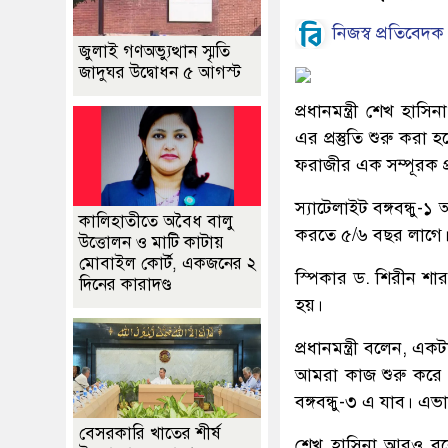
নিজস্ব প্রতিবেদক
জুলাই গণঅভ্যুত্থান স্মৃতি
জাদুঘর উদ্বোধন ৫ আগস্ট
প্রধানমন্ত্রী শেখ হাসি
এর প্রস্তুতি শুরু করা 
ফরাজীর এক সম্পূরক প্রশ
স্যাটেলাইট বঙ্গবন্ধু-১
কালিহাতীতে অবৈধ বালু
করতে ৫/৬ বছর লাগে। স
উত্তোলন ও মাটি কাটায়
মোবাইল কোর্ট, একজনের ২
স্পিকার ড. শিরীন শারমি
দিনের কারাদণ্ড
হয়।
প্রধানমন্ত্রী বলেন, 
আমরা কাজ শুরু করে দ
বঙ্গবন্ধু-৩ এ যাব। এ
বেসরকারি খাতের শীর্ষ
শেখ হাসিনা আরও বলে