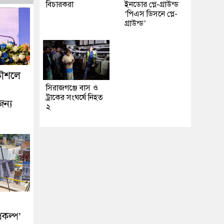
বিচারকরা
ইনডোর প্লে-গ্রাউন্ড
‘পিএস ডিসনে প্লে-
গ্রাউন্ড’
কৌশলে
সিরাজগঞ্জে বাস ও
ট্রাকের সংঘর্ষে নিহত
জন্য
২
রকল্প’