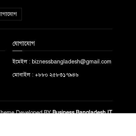
োগাযোগ
যোগাযোগ
ইমেইল : biznessbangladesh@gmail.com
মোবাইল : +৮৮০ ২৫৮৩১৭৯৪৬
Theme Developed BY
Business Bangladesh IT