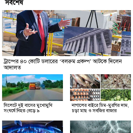
সর্বশেষ
ট্রাম্পের ৪০ কোটি ডলারের ‘বলরুম প্রকল্প’ আটকে দিলেন
আদালত
সিলেটে দুই বাসের মুখোমুখি
নাগালের বাইরে ডিম-মুরগির দাম,
সংঘর্ষে নিহত বেড়ে ৯
চড়া মাছ ও সবজির বাজার