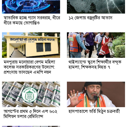
স্বাভাবিক হচ্ছে গ্যাস সরবরাহ, ধীরে
১২ জেলায় বজ্রবৃষ্টির আভাস
ধীরে কমছে ভোগান্তিও
মনপুরায় মনোয়ারা বেগম মহিলা
থাইল্যান্ডে স্কুলে শিক্ষার্থীর বন্দুক
কলেজ সরকারিকরণের উদ্যোগ:
হামলা, শিক্ষকসহ নিহত ৭
প্রশংসায় ভাসছেন এমপি নয়ন
আগস্টের প্রথম ৫ দিনে এল ৬০২
হাসপাতালে ভর্তি মিঠুন চক্রবর্তী
মিলিয়ন ডলার রেমিট্যান্স