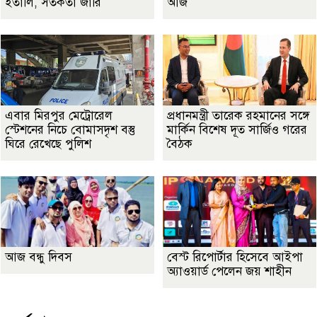
ইতালি, সতর্কতা জারি
আজ
এবার মিরপুর মেট্রোরেল
প্রধানমন্ত্রী তারেক রহমানের সঙ্গে
স্টেশনের নিচে বোমাসদৃশ বস্তু
মার্কিন বিশেষ দূত সার্জিও গরের
ঘিরে রেখেছে পুলিশ
বৈঠক
আজ বন্ধু দিবস
বেস্ট রিপোর্টার হিসেবে আইপা
অ্যাওয়ার্ড পেলেন জয় শাহীন