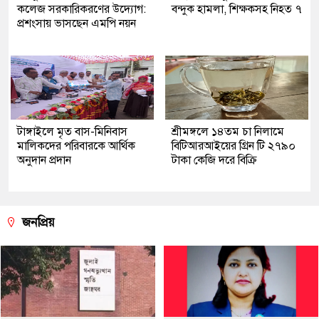
কলেজ সরকারিকরণের উদ্যোগ:
বন্দুক হামলা, শিক্ষকসহ নিহত ৭
প্রশংসায় ভাসছেন এমপি নয়ন
টাঙ্গাইলে মৃত বাস-মিনিবাস
শ্রীমঙ্গলে ১৪তম চা নিলামে
মালিকদের পরিবারকে আর্থিক
বিটিআরআইয়ের গ্রিন টি ২৭৯০
অনুদান প্রদান
টাকা কেজি দরে বিক্রি
জনপ্রিয়