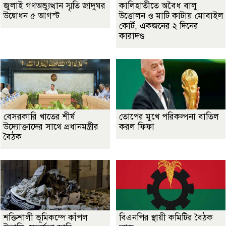
জুলাই গণঅভ্যুত্থান স্মৃতি জাদুঘর
কালিহাতীতে অবৈধ বালু
উদ্বোধন ৫ আগস্ট
উত্তোলন ও মাটি কাটায় মোবাইল
কোর্ট, একজনের ২ দিনের
কারাদণ্ড
বেসরকারি খাতের শীর্ষ
তোপের মুখে পরিকল্পনা বাতিল
উদ্যোক্তাদের সাথে প্রধানমন্ত্রীর
করল ফিফা
বৈঠক
শক্তিশালী ভূমিকম্পে কাঁপল
বিএনপির স্থায়ী কমিটির বৈঠক