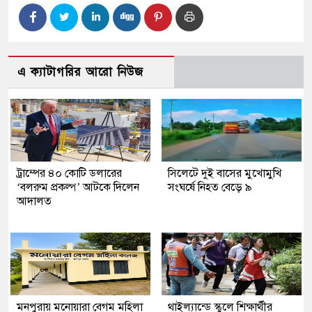
এ ক্যাটাগরির আরো নিউজ
ট্রাম্পের ৪০ কোটি ডলারের
সিলেটে দুই বাসের মুখোমুখি
‘বলরুম প্রকল্প’ আটকে দিলেন
সংঘর্ষে নিহত বেড়ে ৯
আদালত
মনপুরায় মনোয়ারা বেগম মহিলা
থাইল্যান্ডে স্কুলে শিক্ষার্থীর