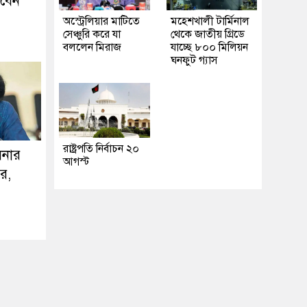
খবেন
অস্ট্রেলিয়ার মাটিতে
মহেশখালী টার্মিনাল
সেঞ্চুরি করে যা
থেকে জাতীয় গ্রিডে
বললেন মিরাজ
যাচ্ছে ৮০০ মিলিয়ন
ঘনফুট গ্যাস
রাষ্ট্রপতি নির্বাচন ২০
িনার
আগস্ট
রে,