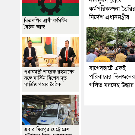
নদীদূষণ রোধে
কর্মপরিকল্পনা তৈরি
নির্দেশ প্রধানমন্ত্রীর
বিএনপির স্থায়ী কমিটির
বৈঠক আজ
‎বাগেরহাটে একই
প্রধানমন্ত্রী তারেক রহমানের
পরিবারের তিনজনের
সঙ্গে মার্কিন বিশেষ দূত
সার্জিও গরের বৈঠক
গলিত মরদেহ উদ্ধার
এবার মিরপুর মেট্রোরেল