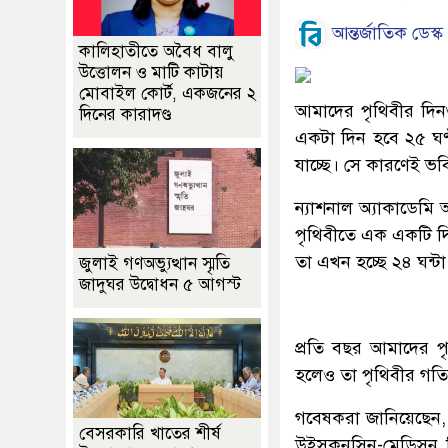
আন্তর্জাতিক ডেস্ক
কালিহাতীতে অবৈধ বালু
উত্তোলন ও মাটি কাটায়
মোবাইল কোর্ট, একজনের ২
আমাদের পৃথিবীর দিন
দিনের কারাদণ্ড
একটা দিন হবে ২৫ ঘণ্ট
যাচ্ছে। সে কারণেই ভব
ন্যাশনাল অ্যাকাডেম
পৃথিবীতে এক একটি দিন
তা এখন হচ্ছে ২৪ ঘন্
জুলাই গণঅভ্যুত্থান স্মৃতি
জাদুঘর উদ্বোধন ৫ আগস্ট
প্রতি বছর আমাদের পৃ
হলেও তা পৃথিবীর গতিব
গবেষকরা জানিয়েছেন, 
বেসরকারি খাতের শীর্ষ
উইসকনসিন-মেডিসন বি